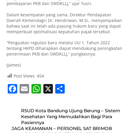
pembayaran PKB dan SWDKLLJ,” ujar Yusri.
Dalam kesempatan yang sama, Direktur Pendapatan
Daerah Kemendagri Dr. Hendriwan, M.Si., menyampaikan
bahwa saat ini telah ada payung hukum baru yang dapat
memperkuat optimalisasi kepatuhan pajak tersebut.
“Penguatan regulasi baru melalui UU 1. Tahun 2022
tentang HKPD diharapkan dapat mendukung peningkatan
penerimaan PKB dan SWDKLLJ,” pungkasnya.
(James)
Post Views:
454
F
E
W
X
S
a
m
h
h
c
ai
at
ar
RSUD Kota Bandung Ujung Berung – Sistem
e
l
s
e
Kesehatan Yang Memudahkan Bagi Para
Pasiennya
b
A
JAGA KEAMANAN – PERSONEL SAT BRIMOB