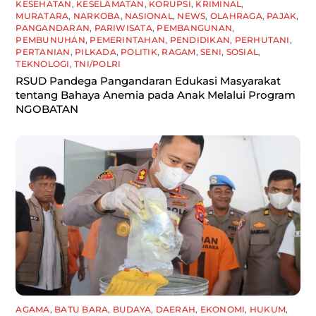
KESEHATAN
,
KESELAMATAN
,
KORUPSI
,
KRIMINAL
,
MURATARA
,
NARKOBA
,
NASIONAL
,
NEWS
,
OLAHRAGA
,
PAJAK
,
PANGANDARAN
,
PARIWISATA
,
PEMBANGUNAN
,
PEMBUNUHAN
,
PEMERINTAHAN
,
PENDIDIKAN
,
PERHUTANI
,
PERTANIAN
,
PILKADA
,
POLITIK
,
RAGAM
,
SENI
,
SOSIAL
,
TEKNOLOGI
,
TNI/POLRI
RSUD Pandega Pangandaran Edukasi Masyarakat
tentang Bahaya Anemia pada Anak Melalui Program
NGOBATAN
AGAMA
,
BATU BARA
,
BUDAYA
,
DAERAH
,
EKONOMI
,
HUKUM
,