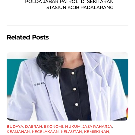
o
p
POLDA JABAR PATROLI DI SEKITARAN
STASIUN KCJB PADALARANG
o
p
k
Related Posts
BUDAYA
,
DAERAH
,
EKONOMI
,
HUKUM
,
JASA RAHARJA
,
KEAMANAN
,
KECELAKAAN
,
KELAUTAN
,
KEMISKINAN
,