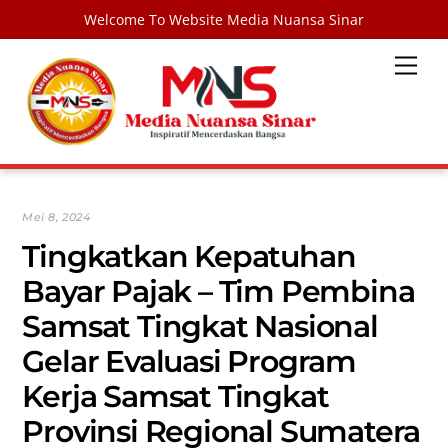
Welcome To Website Media Nuansa Sinar
Skip
Men
to
content
Mei 8, 2024
Tingkatkan Kepatuhan
Bayar Pajak – Tim Pembina
Samsat Tingkat Nasional
Gelar Evaluasi Program
Kerja Samsat Tingkat
Provinsi Regional Sumatera