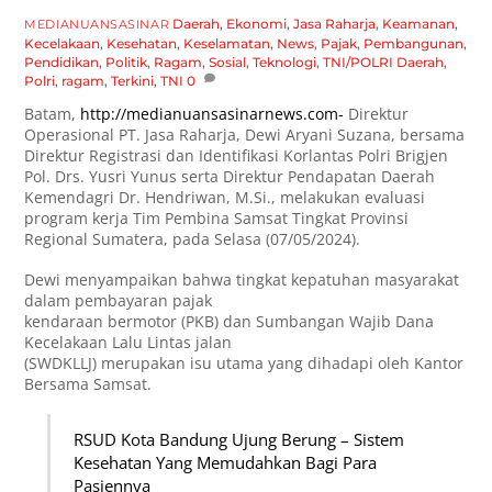
Daerah
,
Ekonomi
,
Jasa Raharja
,
Keamanan
,
MEDIANUANSASINAR
Kecelakaan
,
Kesehatan
,
Keselamatan
,
News
,
Pajak
,
Pembangunan
,
Pendidikan
,
Politik
,
Ragam
,
Sosial
,
Teknologi
,
TNI/POLRI
Daerah
,
Polri
,
ragam
,
Terkini
,
TNI
0
Batam,
http://medianuansasinarnews.com-
Direktur
Operasional PT. Jasa Raharja, Dewi Aryani Suzana, bersama
Direktur Registrasi dan Identifikasi Korlantas Polri Brigjen
Pol. Drs. Yusri Yunus serta Direktur Pendapatan Daerah
Kemendagri Dr. Hendriwan, M.Si., melakukan evaluasi
program kerja Tim Pembina Samsat Tingkat Provinsi
Regional Sumatera, pada Selasa (07/05/2024).
Dewi menyampaikan bahwa tingkat kepatuhan masyarakat
dalam pembayaran pajak
kendaraan bermotor (PKB) dan Sumbangan Wajib Dana
Kecelakaan Lalu Lintas jalan
(SWDKLLJ) merupakan isu utama yang dihadapi oleh Kantor
Bersama Samsat.
RSUD Kota Bandung Ujung Berung – Sistem
Kesehatan Yang Memudahkan Bagi Para
Pasiennya