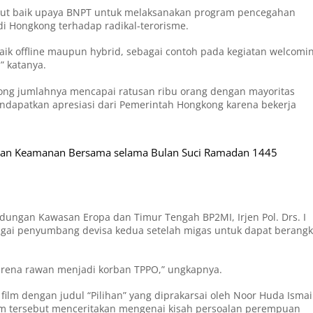
mbut baik upaya BNPT untuk melaksanakan program pencegahan
di Hongkong terhadap radikal-terorisme.
k offline maupun hybrid, sebagai contoh pada kegiatan welcomi
” katanya.
ng jumlahnya mencapai ratusan ribu orang dengan mayoritas
endapatkan apresiasi dari Pemerintah Hongkong karena bekerja
 dan Keamanan Bersama selama Bulan Suci Ramadan 1445
dungan Kawasan Eropa dan Timur Tengah BP2MI, Irjen Pol. Drs. I
gai penyumbang devisa kedua setelah migas untuk dapat berangk
karena rawan menjadi korban TPPO,” ungkapnya.
 film dengan judul “Pilihan” yang diprakarsai oleh Noor Huda Ismai
ilm tersebut menceritakan mengenai kisah persoalan perempuan