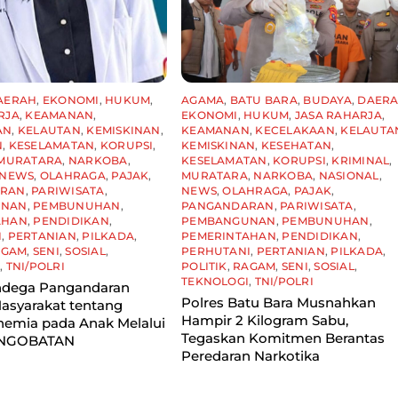
AERAH
,
EKONOMI
,
HUKUM
,
AGAMA
,
BATU BARA
,
BUDAYA
,
DAER
RJA
,
KEAMANAN
,
EKONOMI
,
HUKUM
,
JASA RAHARJA
,
AN
,
KELAUTAN
,
KEMISKINAN
,
KEAMANAN
,
KECELAKAAN
,
KELAUTA
N
,
KESELAMATAN
,
KORUPSI
,
KEMISKINAN
,
KESEHATAN
,
MURATARA
,
NARKOBA
,
KESELAMATAN
,
KORUPSI
,
KRIMINAL
,
NEWS
,
OLAHRAGA
,
PAJAK
,
MURATARA
,
NARKOBA
,
NASIONAL
,
ARAN
,
PARIWISATA
,
NEWS
,
OLAHRAGA
,
PAJAK
,
UNAN
,
PEMBUNUHAN
,
PANGANDARAN
,
PARIWISATA
,
AHAN
,
PENDIDIKAN
,
PEMBANGUNAN
,
PEMBUNUHAN
,
I
,
PERTANIAN
,
PILKADA
,
PEMERINTAHAN
,
PENDIDIKAN
,
AGAM
,
SENI
,
SOSIAL
,
PERHUTANI
,
PERTANIAN
,
PILKADA
,
I
,
TNI/POLRI
POLITIK
,
RAGAM
,
SENI
,
SOSIAL
,
TEKNOLOGI
,
TNI/POLRI
dega Pangandaran
Polres Batu Bara Musnahkan
asyarakat tentang
Hampir 2 Kilogram Sabu,
nemia pada Anak Melalui
Tegaskan Komitmen Berantas
 NGOBATAN
Peredaran Narkotika