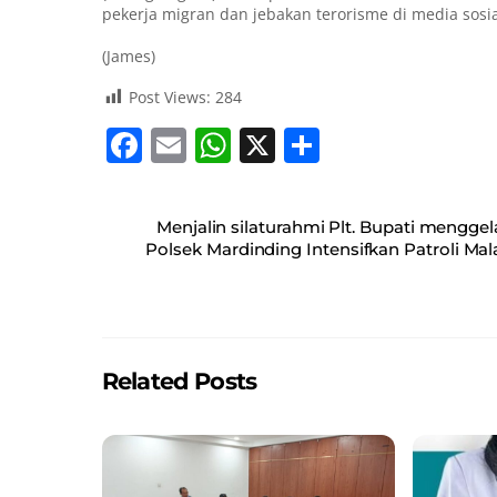
pekerja migran dan jebakan terorisme di media sosia
(James)
Post Views:
284
F
E
W
X
S
a
m
h
h
c
ai
at
ar
Menjalin silaturahmi Plt. Bupati meng
e
l
s
e
Polsek Mardinding Intensifkan Patroli M
b
A
o
p
o
p
Related Posts
k