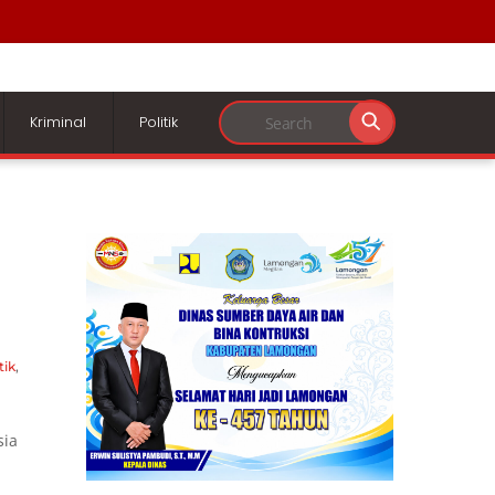
Kriminal
Politik
tik
,
sia