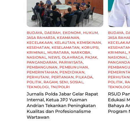
BUDAYA
,
DAERAH
,
EKONOMI
,
HUKUM
,
BUDAYA
,
D
JASA RAHARJA
,
KEAMANAN
,
JASA RAHA
KECELAKAAN
,
KELAUTAN
,
KEMISKINAN
,
KECELAKA
KESEHATAN
,
KESELAMATAN
,
KORUPSI
,
KESEHATA
KRIMINAL
,
MURATARA
,
NARKOBA
,
KRIMINAL
,
NASIONAL
,
NEWS
,
OLAHRAGA
,
PAJAK
,
NASIONAL
,
PANGANDARAN
,
PARIWISATA
,
PANGAND
PEMBANGUNAN
,
PEMBUNUHAN
,
PEMBANG
PEMERINTAHAN
,
PENDIDIKAN
,
PEMERINT
PERHUTANI
,
PERTANIAN
,
PILKADA
,
PERHUTAN
POLITIK
,
RAGAM
,
SENI
,
SOSIAL
,
POLITIK
,
R
TEKNOLOGI
,
TNI/POLRI
TEKNOLOG
Jurnalis Polda Jabar Gelar Rapat
RSUD Pan
Internal, Ketua JPJ Yusman
Edukasi M
Andrian Tekankan Peningkatan
Bahaya A
Kualitas dan Profesionalisme
Program
Wartawan