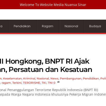
Welcome To Website Media Nuansa Sinar
ga
Pendidikan
Ragam
Nasional
Budaya
MI Hongkong, BNPT RI Ajak
an, Persatuan dan Kesatuan
n
,
Keselamatan
,
Kriminal
,
Nasional
,
News
,
Pembangunan
,
Pendidikan
,
Poli
e
,
ragam
,
Terkini
,
TERORISME
,
TKI
,
TNI
0
nal Penanggulangan Terorisme Republik Indonesia (BNPT RI)
kepada Warga Negara Indonesia khususnya Pekerja Migran Indone