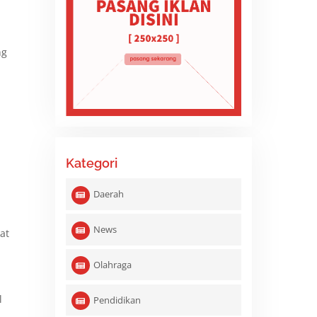
ng
Kategori
Daerah
News
at
Olahraga
l
Pendidikan