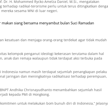
of. Dr. H. Mohammed Rycko Amelza Daniel, M.Si., mengatakan
g terhadap radikal-terorisme perlu untuk terus ditingkatkan deng
 mereka sesama WNI di luar negeri.
elar makan siang bersama menyambut bulan Suci Ramadan
an kesatuan dan menjaga orang-orang terdekat agar tidak mudah
ivitas kelompok penganut ideologi kekerasan terutama dalam hal
, anak dan remaja walaupun tidak terdapat aksi terbuka pada
 di Indonesia namun masih terdapat sejumlah penangkapan pelaku
nal jaringan dan meningkatnya radikalisasi terhadap perempuan,
nal BNPT Andhika Chrisnayudhanto menambahkan sejumlah hasil
terjadi kepada PMI di Hongkong.
erkomitmen untuk melakukan bom bunuh diri di Indonesia,” Jelasny