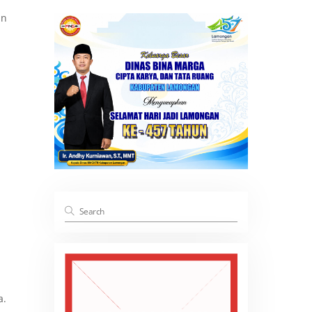
an
a.