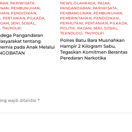
ARAN
,
PARIWISATA
,
NEWS
,
OLAHRAGA
,
PAJAK
,
UNAN
,
PEMBUNUHAN
,
PANGANDARAN
,
PARIWISATA
,
AHAN
,
PENDIDIKAN
,
PEMBANGUNAN
,
PEMBUNUHAN
,
I
,
PERTANIAN
,
PILKADA
,
PEMERINTAHAN
,
PENDIDIKAN
,
AGAM
,
SENI
,
SOSIAL
,
PERHUTANI
,
PERTANIAN
,
PILKADA
,
I
,
TNI/POLRI
POLITIK
,
RAGAM
,
SENI
,
SOSIAL
,
TEKNOLOGI
,
TNI/POLRI
dega Pangandaran
Polres Batu Bara Musnahkan
asyarakat tentang
Hampir 2 Kilogram Sabu,
nemia pada Anak Melalui
Tegaskan Komitmen Berantas
 NGOBATAN
Peredaran Narkotika
ang wajib ditandai
*