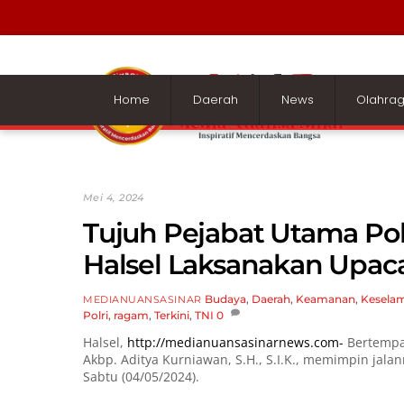
Skip
to
content
Home
Daerah
News
Olahra
Mei 4, 2024
Tujuh Pejabat Utama Polr
Halsel Laksanakan Upaca
Budaya
,
Daerah
,
Keamanan
,
Kesela
MEDIANUANSASINAR
Polri
,
ragam
,
Terkini
,
TNI
0
Halsel,
http://medianuansasinarnews.com-
Bertempat
Akbp. Aditya Kurniawan, S.H., S.I.K., memimpin jala
Sabtu (04/05/2024).