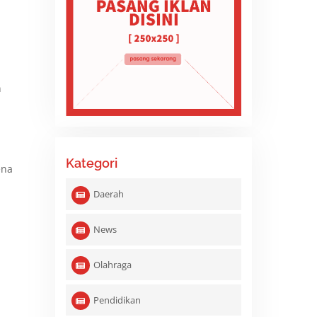
n
Kategori
ena
Daerah
News
Olahraga
Pendidikan