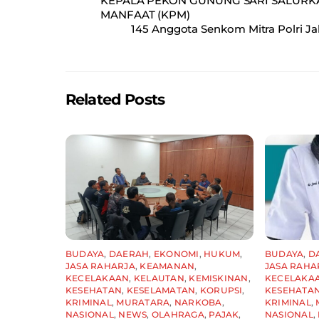
KEPALA PEKON GUNUNG SARI SALURKA
e
l
s
e
MANFAAT (KPM)
145 Anggota Senkom Mitra Polri Ja
b
A
o
p
o
p
Related Posts
k
BUDAYA
,
DAERAH
,
EKONOMI
,
HUKUM
,
BUDAYA
,
D
JASA RAHARJA
,
KEAMANAN
,
JASA RAHA
KECELAKAAN
,
KELAUTAN
,
KEMISKINAN
,
KECELAKA
KESEHATAN
,
KESELAMATAN
,
KORUPSI
,
KESEHATA
KRIMINAL
,
MURATARA
,
NARKOBA
,
KRIMINAL
,
NASIONAL
,
NEWS
,
OLAHRAGA
,
PAJAK
,
NASIONAL
,