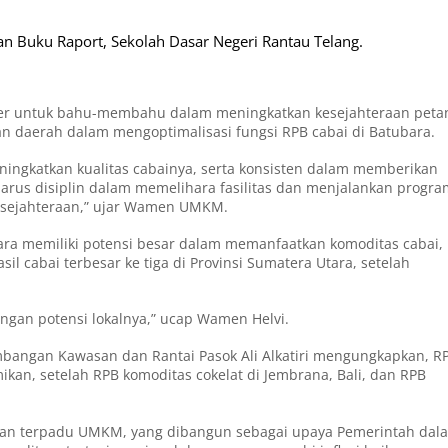
 Buku Raport, Sekolah Dasar Negeri Rantau Telang.
der untuk bahu-membahu dalam meningkatkan kesejahteraan peta
dan daerah dalam mengoptimalisasi fungsi RPB cabai di Batubara.
eningkatkan kualitas cabainya, serta konsisten dalam memberikan
harus disiplin dalam memelihara fasilitas dan menjalankan progra
sejahteraan,” ujar Wamen UMKM.
a memiliki potensi besar dalam memanfaatkan komoditas cabai,
 cabai terbesar ke tiga di Provinsi Sumatera Utara, setelah
gan potensi lokalnya,” ucap Wamen Helvi.
bangan Kawasan dan Rantai Pasok Ali Alkatiri mengungkapkan, R
mikan, setelah RPB komoditas cokelat di Jembrana, Bali, dan RPB
olahan terpadu UMKM, yang dibangun sebagai upaya Pemerintah dal