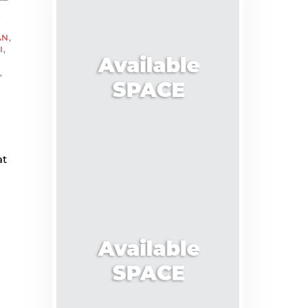
,
AN
,
I
,
,
at