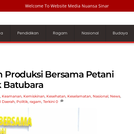
Welcome To Website Media Nuansa Sinar
ga
Pendidikan
Ragam
Nasional
Budaya
Produksi Bersama Petani
k Batubara
,
Keamanan
,
Kemiskinan
,
Kesehatan
,
Keselamatan
,
Nasional
,
News
,
I
Daerah
,
Politik
,
ragam
,
Terkini
0