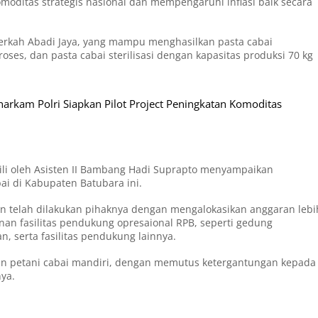
moditas strategis nasional dan mempengaruhi inflasi baik secara
Berkah Abadi Jaya, yang mampu menghasilkan pasta cabai
oses, dan pasta cabai sterilisasi dengan kapasitas produksi 70 kg
arkam Polri Siapkan Pilot Project Peningkatan Komoditas
kili oleh Asisten II Bambang Hadi Suprapto menyampaikan
i di Kabupaten Batubara ini.
telah dilakukan pihaknya dengan mengalokasikan anggaran lebi
an fasilitas pendukung opresaional RPB, seperti gedung
, serta fasilitas pendukung lainnya.
n petani cabai mandiri, dengan memutus ketergantungan kepada
nya.