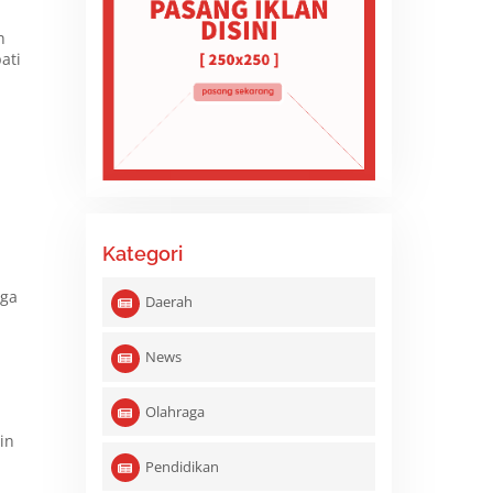
h
ati
Kategori
uga
Daerah
News
Olahraga
in
Pendidikan