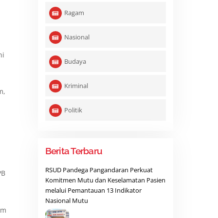
Ragam
Nasional
ni
Budaya
Kriminal
m,
Politik
Berita Terbaru
RSUD Pandega Pangandaran Perkuat
PB
Komitmen Mutu dan Keselamatan Pasien
melalui Pemantauan 13 Indikator
Nasional Mutu
am