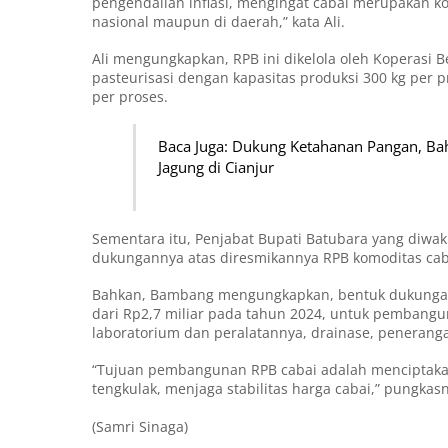
pengendalian inflasi, mengingat cabai merupakan ko
nasional maupun di daerah,” kata Ali.
Ali mengungkapkan, RPB ini dikelola oleh Koperasi 
pasteurisasi dengan kapasitas produksi 300 kg per pr
per proses.
Baca Juga: Dukung Ketahanan Pangan, Bah
Jagung di Cianjur
Sementara itu, Penjabat Bupati Batubara yang diwa
dukungannya atas diresmikannya RPB komoditas caba
Bahkan, Bambang mengungkapkan, bentuk dukungan 
dari Rp2,7 miliar pada tahun 2024, untuk pembangun
laboratorium dan peralatannya, drainase, penerangan
“Tujuan pembangunan RPB cabai adalah menciptaka
tengkulak, menjaga stabilitas harga cabai,” pungkas
(Samri Sinaga)