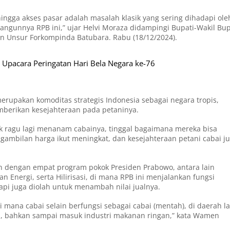
ingga akses pasar adalah masalah klasik yang sering dihadapi ole
gunnya RPB ini,” ujar Helvi Moraza didampingi Bupati-Wakil Bup
dan Unsur Forkompinda Batubara. Rabu (18/12/2024).
 Upacara Peringatan Hari Bela Negara ke-76
pakan komoditas strategis Indonesia sebagai negara tropis,
mberikan kesejahteraan pada petaninya.
ak ragu lagi menanam cabainya, tinggal bagaimana mereka bisa
gambilan harga ikut meningkat, dan kesejahteraan petani cabai j
an dengan empat program pokok Presiden Prabowo, antara lain
 Energi, serta Hilirisasi, di mana RPB ini menjalankan fungsi
etapi juga diolah untuk menambah nilai jualnya.
 di mana cabai selain berfungsi sebagai cabai (mentah), di daerah la
ya, bahkan sampai masuk industri makanan ringan,” kata Wamen