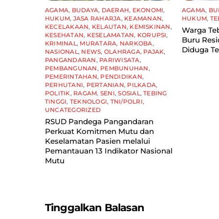
AGAMA
,
BUDAYA
,
DAERAH
,
EKONOMI
,
AGAMA
,
BU
HUKUM
,
JASA RAHARJA
,
KEAMANAN
,
HUKUM
,
TE
KECELAKAAN
,
KELAUTAN
,
KEMISKINAN
,
Warga Teb
KESEHATAN
,
KESELAMATAN
,
KORUPSI
,
Buru Resid
KRIMINAL
,
MURATARA
,
NARKOBA
,
Diduga Te
NASIONAL
,
NEWS
,
OLAHRAGA
,
PAJAK
,
PANGANDARAN
,
PARIWISATA
,
PEMBANGUNAN
,
PEMBUNUHAN
,
PEMERINTAHAN
,
PENDIDIKAN
,
PERHUTANI
,
PERTANIAN
,
PILKADA
,
POLITIK
,
RAGAM
,
SENI
,
SOSIAL
,
TEBING
TINGGI
,
TEKNOLOGI
,
TNI/POLRI
,
UNCATEGORIZED
RSUD Pandega Pangandaran
Perkuat Komitmen Mutu dan
Keselamatan Pasien melalui
Pemantauan 13 Indikator Nasional
Mutu
Tinggalkan Balasan