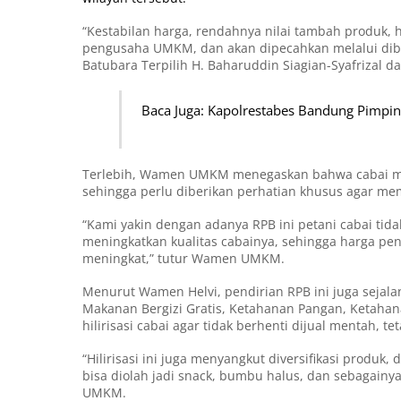
“Kestabilan harga, rendahnya nilai tambah produk, h
pengusaha UMKM, dan akan dipecahkan melalui diban
Batubara Terpilih H. Baharuddin Siagian-Syafrizal 
Baca Juga: Kapolrestabes Bandung Pimpin
Terlebih, Wamen UMKM menegaskan bahwa cabai meru
sehingga perlu diberikan perhatian khusus agar me
“Kami yakin dengan adanya RPB ini petani cabai tid
meningkatkan kualitas cabainya, sehingga harga pen
meningkat,” tutur Wamen UMKM.
Menurut Wamen Helvi, pendirian RPB ini juga sejal
Makanan Bergizi Gratis, Ketahanan Pangan, Ketahanan
hilirisasi cabai agar tidak berhenti dijual mentah, t
“Hilirisasi ini juga menyangkut diversifikasi produk,
bisa diolah jadi snack, bumbu halus, dan sebagain
UMKM.