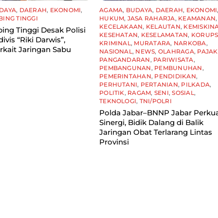
DAYA
,
DAERAH
,
EKONOMI
,
AGAMA
,
BUDAYA
,
DAERAH
,
EKONOMI
BING TINGGI
HUKUM
,
JASA RAHARJA
,
KEAMANAN
,
KECELAKAAN
,
KELAUTAN
,
KEMISKIN
ing Tinggi Desak Polisi
KESEHATAN
,
KESELAMATAN
,
KORUPS
ivis “Riki Darwis”,
KRIMINAL
,
MURATARA
,
NARKOBA
,
rkait Jaringan Sabu
NASIONAL
,
NEWS
,
OLAHRAGA
,
PAJAK
PANGANDARAN
,
PARIWISATA
,
PEMBANGUNAN
,
PEMBUNUHAN
,
PEMERINTAHAN
,
PENDIDIKAN
,
PERHUTANI
,
PERTANIAN
,
PILKADA
,
POLITIK
,
RAGAM
,
SENI
,
SOSIAL
,
TEKNOLOGI
,
TNI/POLRI
Polda Jabar–BNNP Jabar Perku
Sinergi, Bidik Dalang di Balik
Jaringan Obat Terlarang Lintas
Provinsi