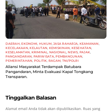
DAERAH
,
EKONOMI
,
HUKUM
,
JASA RAHARJA
,
KEAMANAN
,
KECELAKAAN
,
KELAUTAN
,
KEMISKINAN
,
KESEHATAN
,
KESELAMATAN
,
KRIMINAL
,
NASIONAL
,
NEWS
,
PAJAK
,
PANGANDARAN
,
PARIWISATA
,
PEMBANGUNAN
,
PEMERINTAHAN
,
POLITIK
,
RAGAM
,
TNI/POLRI
Aliansi Masyarakat Terdampak Batubara
Pangandaran, Minta Evakuasi Kapal Tongkang
Transparan.
Tinggalkan Balasan
Alamat email Anda tidak akan dipublikasikan.
Ruas yang