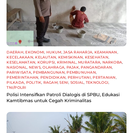
DAERAH
,
EKONOMI
,
HUKUM
,
JASA RAHARJA
,
KEAMANAN
,
KECELAKAAN
,
KELAUTAN
,
KEMISKINAN
,
KESEHATAN
,
KESELAMATAN
,
KORUPSI
,
KRIMINAL
,
MURATARA
,
NARKOBA
,
NASIONAL
,
NEWS
,
OLAHRAGA
,
PAJAK
,
PANGANDARAN
,
PARIWISATA
,
PEMBANGUNAN
,
PEMBUNUHAN
,
PEMERINTAHAN
,
PENDIDIKAN
,
PERHUTANI
,
PERTANIAN
,
PILKADA
,
POLITIK
,
RAGAM
,
SENI
,
SOSIAL
,
TEKNOLOGI
,
TNI/POLRI
Polisi Intensifkan Patroli Dialogis di SPBU, Edukasi
Kamtibmas untuk Cegah Kriminalitas