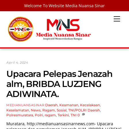
Welcome To Website Media Nuansa Sinar
Skip
Men
to
content
April 4, 2024
Upacara Pelepas Jenazah
alm, BRIBDA LUZJENG
ADIWINATA.
Daerah
,
Keamanan
,
Kecelakaan
,
MEDIANUANSASINAR
Keselamatan
,
News
,
Ragam
,
Sosial
,
TNI/POLRI
Daerah
,
Polresmuratara
,
Polri
,
ragam
,
Terkini
,
TNI
0
Muratara,
http://medianuansasinarnews.com-
Upacara