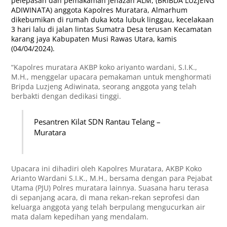
pelepasan dan pemakaman jenazah ALM, (BRIBDA LUZJENG
ADIWINATA) anggota Kapolres Muratara, Almarhum
dikebumikan di rumah duka kota lubuk linggau, kecelakaan
3 hari lalu di jalan lintas Sumatra Desa terusan Kecamatan
karang jaya Kabupaten Musi Rawas Utara, kamis
(04/04/2024).
“Kapolres muratara AKBP koko ariyanto wardani, S.I.K.,
M.H., menggelar upacara pemakaman untuk menghormati
Bripda Luzjeng Adiwinata, seorang anggota yang telah
berbakti dengan dedikasi tinggi.
Pesantren Kilat SDN Rantau Telang –
Muratara
Upacara ini dihadiri oleh Kapolres Muratara, AKBP Koko
Arianto Wardani S.I.K., M.H., bersama dengan para Pejabat
Utama (PJU) Polres muratara lainnya. Suasana haru terasa
di sepanjang acara, di mana rekan-rekan seprofesi dan
keluarga anggota yang telah berpulang mengucurkan air
mata dalam kepedihan yang mendalam.