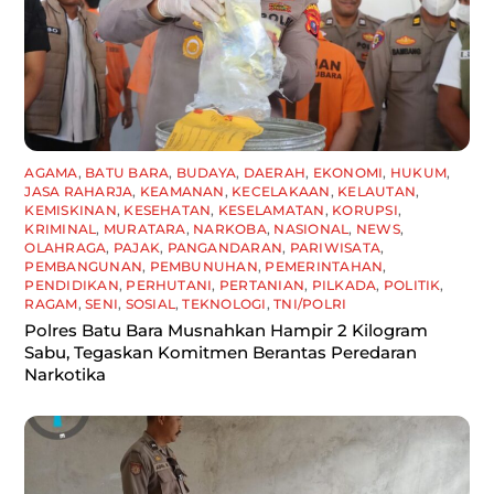
AGAMA
,
BATU BARA
,
BUDAYA
,
DAERAH
,
EKONOMI
,
HUKUM
,
JASA RAHARJA
,
KEAMANAN
,
KECELAKAAN
,
KELAUTAN
,
KEMISKINAN
,
KESEHATAN
,
KESELAMATAN
,
KORUPSI
,
KRIMINAL
,
MURATARA
,
NARKOBA
,
NASIONAL
,
NEWS
,
OLAHRAGA
,
PAJAK
,
PANGANDARAN
,
PARIWISATA
,
PEMBANGUNAN
,
PEMBUNUHAN
,
PEMERINTAHAN
,
PENDIDIKAN
,
PERHUTANI
,
PERTANIAN
,
PILKADA
,
POLITIK
,
RAGAM
,
SENI
,
SOSIAL
,
TEKNOLOGI
,
TNI/POLRI
Polres Batu Bara Musnahkan Hampir 2 Kilogram
Sabu, Tegaskan Komitmen Berantas Peredaran
Narkotika