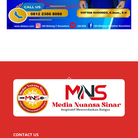
Back
To
Top
CONTACT US