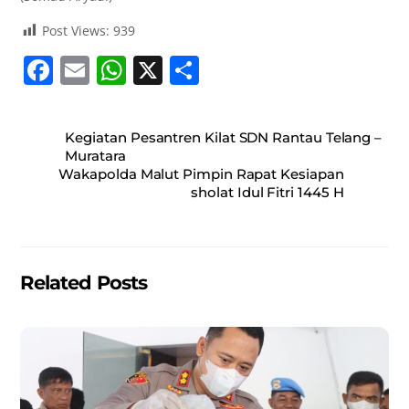
Post Views:
939
F
E
W
X
S
a
m
h
h
c
ai
at
ar
Kegiatan Pesantren Kilat SDN Rantau Telang –
e
l
s
e
Muratara
Wakapolda Malut Pimpin Rapat Kesiapan
b
A
sholat Idul Fitri 1445 H
o
p
o
p
k
Related Posts