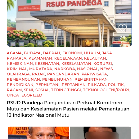
AGAMA
,
BUDAYA
,
DAERAH
,
EKONOMI
,
HUKUM
,
JASA
RAHARJA
,
KEAMANAN
,
KECELAKAAN
,
KELAUTAN
,
KEMISKINAN
,
KESEHATAN
,
KESELAMATAN
,
KORUPSI
,
KRIMINAL
,
MURATARA
,
NARKOBA
,
NASIONAL
,
NEWS
,
OLAHRAGA
,
PAJAK
,
PANGANDARAN
,
PARIWISATA
,
PEMBANGUNAN
,
PEMBUNUHAN
,
PEMERINTAHAN
,
PENDIDIKAN
,
PERHUTANI
,
PERTANIAN
,
PILKADA
,
POLITIK
,
RAGAM
,
SENI
,
SOSIAL
,
TEBING TINGGI
,
TEKNOLOGI
,
TNI/POLRI
,
UNCATEGORIZED
RSUD Pandega Pangandaran Perkuat Komitmen
Mutu dan Keselamatan Pasien melalui Pemantauan
13 Indikator Nasional Mutu