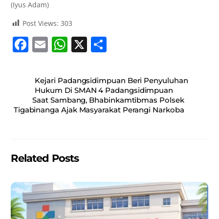
(Iyus Adam)
Post Views:
303
F
E
W
X
S
a
m
h
h
c
ai
at
ar
Kejari Padangsidimpuan Beri Penyuluhan
e
l
s
e
Hukum Di SMAN 4 Padangsidimpuan
Saat Sambang, Bhabinkamtibmas Polsek
b
A
Tigabinanga Ajak Masyarakat Perangi Narkoba
o
p
o
p
k
Related Posts