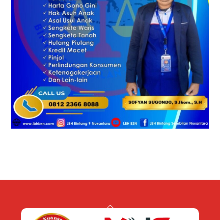
Back
To