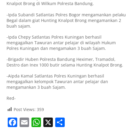
Knalpot Brong di Wilkum Polresta Bandung.
-Ipda Subandi Satlantas Polres Bogor mengamankan pelaku
Begal dalam giat Hunting Knalpot Brong mengamankan 2
buah sajam.
-Ipda Chepy Satlantas Polres Kuningan berhasil
mengagalkan Tawuran antar pelajar di wilayah Hukum
Polres Kuningan dan mengamakan 3 buah Sajam.
-Brigadir Huben Polresta Bandung Heximer, Tramadol,
Destro dan Inex 1000 butir selama Hunting Knalpot Brong.
-Aipda Kamal Satlantas Polres Kuningan berhasil
mengagalkan kelompok Tawuran antar pelajar dan
mengamankan 3 buah Sajam.
Red-
Post Views:
359
F
E
W
X
S
a
m
h
h