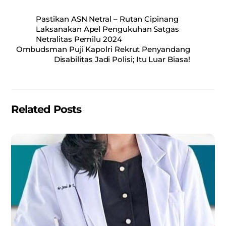
c
ai
at
ar
Pastikan ASN Netral – Rutan Cipinang
e
l
s
e
Laksanakan Apel Pengukuhan Satgas
Netralitas Pemilu 2024
b
A
Ombudsman Puji Kapolri Rekrut Penyandang
o
p
Disabilitas Jadi Polisi; Itu Luar Biasa!
o
p
k
Related Posts