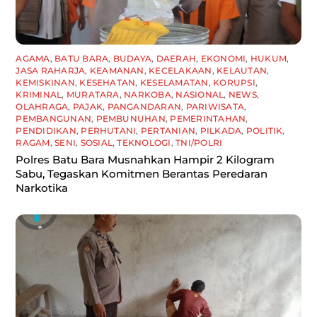
AGAMA
,
BATU BARA
,
BUDAYA
,
DAERAH
,
EKONOMI
,
HUKUM
,
JASA RAHARJA
,
KEAMANAN
,
KECELAKAAN
,
KELAUTAN
,
KEMISKINAN
,
KESEHATAN
,
KESELAMATAN
,
KORUPSI
,
KRIMINAL
,
MURATARA
,
NARKOBA
,
NASIONAL
,
NEWS
,
OLAHRAGA
,
PAJAK
,
PANGANDARAN
,
PARIWISATA
,
PEMBANGUNAN
,
PEMBUNUHAN
,
PEMERINTAHAN
,
PENDIDIKAN
,
PERHUTANI
,
PERTANIAN
,
PILKADA
,
POLITIK
,
RAGAM
,
SENI
,
SOSIAL
,
TEKNOLOGI
,
TNI/POLRI
Polres Batu Bara Musnahkan Hampir 2 Kilogram
Sabu, Tegaskan Komitmen Berantas Peredaran
Narkotika