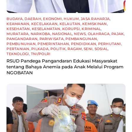
BUDAYA
,
DAERAH
,
EKONOMI
,
HUKUM
,
JASA RAHARJA
,
KEAMANAN
,
KECELAKAAN
,
KELAUTAN
,
KEMISKINAN
,
KESEHATAN
,
KESELAMATAN
,
KORUPSI
,
KRIMINAL
,
MURATARA
,
NARKOBA
,
NASIONAL
,
NEWS
,
OLAHRAGA
,
PAJAK
,
PANGANDARAN
,
PARIWISATA
,
PEMBANGUNAN
,
PEMBUNUHAN
,
PEMERINTAHAN
,
PENDIDIKAN
,
PERHUTANI
,
PERTANIAN
,
PILKADA
,
POLITIK
,
RAGAM
,
SENI
,
SOSIAL
,
TEKNOLOGI
,
TNI/POLRI
RSUD Pandega Pangandaran Edukasi Masyarakat
tentang Bahaya Anemia pada Anak Melalui Program
NGOBATAN