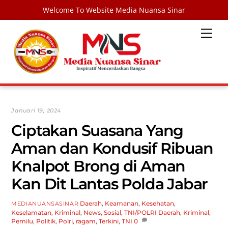
Welcome To Website Media Nuansa Sinar
Skip
Men
to
content
Januari 19, 2024
Ciptakan Suasana Yang
Aman dan Kondusif Ribuan
Knalpot Brong di Aman
Kan Dit Lantas Polda Jabar
Daerah
,
Keamanan
,
Kesehatan
,
MEDIANUANSASINAR
Keselamatan
,
Kriminal
,
News
,
Sosial
,
TNI/POLRI
Daerah
,
Kriminal
,
Pemilu
,
Politik
,
Polri
,
ragam
,
Terkini
,
TNI
0