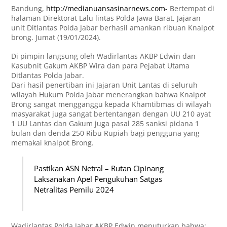
Bandung,
http://medianuansasinarnews.com-
Bertempat di
halaman Direktorat Lalu lintas Polda Jawa Barat, Jajaran
unit Ditlantas Polda Jabar berhasil amankan ribuan Knalpot
brong. Jumat (19/01/2024).
Di pimpin langsung oleh Wadirlantas AKBP Edwin dan
Kasubnit Gakum AKBP Wira dan para Pejabat Utama
Ditlantas Polda Jabar.
Dari hasil penertiban ini Jajaran Unit Lantas di seluruh
wilayah Hukum Polda Jabar menerangkan bahwa Knalpot
Brong sangat mengganggu kepada Khamtibmas di wilayah
masyarakat juga sangat bertentangan dengan UU 210 ayat
1 UU Lantas dan Gakum juga pasal 285 sanksi pidana 1
bulan dan denda 250 Ribu Rupiah bagi pengguna yang
memakai knalpot Brong.
Pastikan ASN Netral – Rutan Cipinang
Laksanakan Apel Pengukuhan Satgas
Netralitas Pemilu 2024
Wadirlantas Polda Jabar AKBP Edwin menuturkan bahwa;