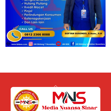
Back
To
Top