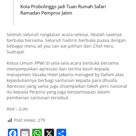
Kota Probolinggo jadi Tuan Rumah Safari
Ramadan Pemprov Jatim
Setelah seluruh rangkaian acara selesai, tibalah saatnya
berbuka bersama. Seluruh hadirin berbuka puasa dengan
bebagai menu all you can eat pilihan dari Chef Heru
Sudrajat.
Ketua Umum PPWI di sela-sela acara berbuka bersama
menyampaikan apresiasi dan terima kasih kepada
manajemen Vasaka Hotel Jakarta managed by Dafam atas
kepeduliannya berbagi santunan kepada para dhuafa.
Apresiasi yang sama juga disampaikan tokoh pers nasional
itu kepada Perpina yang juga berpartisipasi dalam
pemberian santunan tersebut.
Red – (LIA)
Post Views:
279
F
E
W
X
S