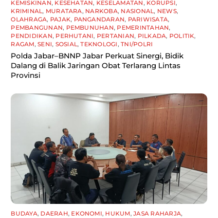
KEMISKINAN
,
KESEHATAN
,
KESELAMATAN
,
KORUPSI
,
KRIMINAL
,
MURATARA
,
NARKOBA
,
NASIONAL
,
NEWS
,
OLAHRAGA
,
PAJAK
,
PANGANDARAN
,
PARIWISATA
,
PEMBANGUNAN
,
PEMBUNUHAN
,
PEMERINTAHAN
,
PENDIDIKAN
,
PERHUTANI
,
PERTANIAN
,
PILKADA
,
POLITIK
,
RAGAM
,
SENI
,
SOSIAL
,
TEKNOLOGI
,
TNI/POLRI
Polda Jabar–BNNP Jabar Perkuat Sinergi, Bidik
Dalang di Balik Jaringan Obat Terlarang Lintas
Provinsi
BUDAYA
,
DAERAH
,
EKONOMI
,
HUKUM
,
JASA RAHARJA
,