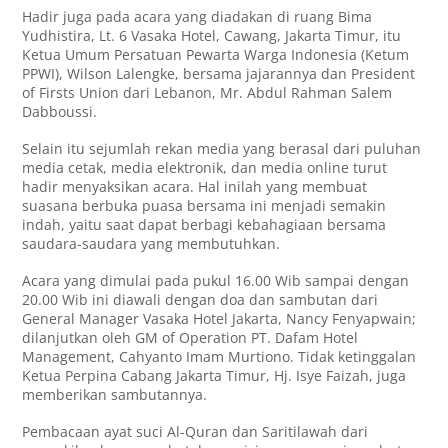
Hadir juga pada acara yang diadakan di ruang Bima
Yudhistira, Lt. 6 Vasaka Hotel, Cawang, Jakarta Timur, itu
Ketua Umum Persatuan Pewarta Warga Indonesia (Ketum
PPWI), Wilson Lalengke, bersama jajarannya dan President
of Firsts Union dari Lebanon, Mr. Abdul Rahman Salem
Dabboussi.
Selain itu sejumlah rekan media yang berasal dari puluhan
media cetak, media elektronik, dan media online turut
hadir menyaksikan acara. Hal inilah yang membuat
suasana berbuka puasa bersama ini menjadi semakin
indah, yaitu saat dapat berbagi kebahagiaan bersama
saudara-saudara yang membutuhkan.
Acara yang dimulai pada pukul 16.00 Wib sampai dengan
20.00 Wib ini diawali dengan doa dan sambutan dari
General Manager Vasaka Hotel Jakarta, Nancy Fenyapwain;
dilanjutkan oleh GM of Operation PT. Dafam Hotel
Management, Cahyanto Imam Murtiono. Tidak ketinggalan
Ketua Perpina Cabang Jakarta Timur, Hj. Isye Faizah, juga
memberikan sambutannya.
Pembacaan ayat suci Al-Quran dan Saritilawah dari