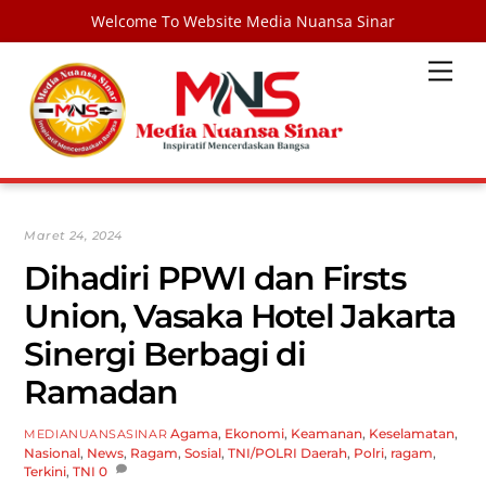
Welcome To Website Media Nuansa Sinar
Skip
Men
to
content
Maret 24, 2024
Dihadiri PPWI dan Firsts
Union, Vasaka Hotel Jakarta
Sinergi Berbagi di
Ramadan
Agama
,
Ekonomi
,
Keamanan
,
Keselamatan
,
MEDIANUANSASINAR
Nasional
,
News
,
Ragam
,
Sosial
,
TNI/POLRI
Daerah
,
Polri
,
ragam
,
Terkini
,
TNI
0