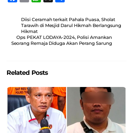
a
m
h
h
c
ai
at
ar
Diisi Ceramah terkait Pahala Puasa, Sholat
e
l
s
e
Tarawih di Mesjid Darul Hikmah Berlangsung
Hikmat
b
A
Ops PEKAT LODAYA-2024, Polisi Amankan
o
p
Seorang Remaja Diduga Akan Perang Sarung
o
p
k
Related Posts