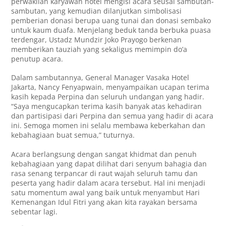
perwakilan karyawan hotel mengisi acara seusai sambutan-
sambutan, yang kemudian dilanjutkan simbolisasi
pemberian donasi berupa uang tunai dan donasi sembako
untuk kaum duafa. Menjelang beduk tanda berbuka puasa
terdengar, Ustadz Mundzir Joko Prayogo berkenan
memberikan tauziah yang sekaligus memimpin do’a
penutup acara.
Dalam sambutannya, General Manager Vasaka Hotel
Jakarta, Nancy Fenyapwain, menyampaikan ucapan terima
kasih kepada Perpina dan seluruh undangan yang hadir.
“Saya mengucapkan terima kasih banyak atas kehadiran
dan partisipasi dari Perpina dan semua yang hadir di acara
ini. Semoga momen ini selalu membawa keberkahan dan
kebahagiaan buat semua,” tuturnya.
Acara berlangsung dengan sangat khidmat dan penuh
kebahagiaan yang dapat dilihat dari senyum bahagia dan
rasa senang terpancar di raut wajah seluruh tamu dan
peserta yang hadir dalam acara tersebut. Hal ini menjadi
satu momentum awal yang baik untuk menyambut Hari
Kemenangan Idul Fitri yang akan kita rayakan bersama
sebentar lagi.