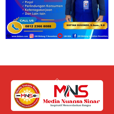
Back
To
Top