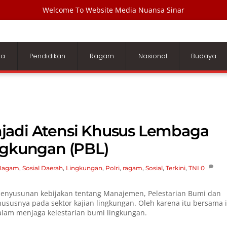
Welcome To Website Media Nuansa Sinar
ga
Pendidikan
Ragam
Nasional
Budaya
jadi Atensi Khusus Lembaga
ngkungan (PBL)
Ragam
,
Sosial
Daerah
,
Lingkungan
,
Polri
,
ragam
,
Sosial
,
Terkini
,
TNI
0
enyusunan kebijakan tentang Manajemen, Pelestarian Bumi dan
hususnya pada sektor kajian lingkungan. Oleh karena itu bersama i
alam menjaga kelestarian bumi lingkungan.