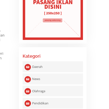
a
dan
i
ri
Kategori
an
Daerah
News
Olahraga
Pendidikan