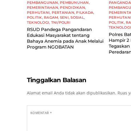
PEMBANGUNAN
,
PEMBUNUHAN
,
PANGAND
PEMERINTAHAN
,
PENDIDIKAN
,
PEMBANG
PERHUTANI
,
PERTANIAN
,
PILKADA
,
PEMERINT
POLITIK
,
RAGAM
,
SENI
,
SOSIAL
,
PERHUTAN
TEKNOLOGI
,
TNI/POLRI
POLITIK
,
R
TEKNOLOG
RSUD Pandega Pangandaran
Polres Ba
Edukasi Masyarakat tentang
Hampir 2 
Bahaya Anemia pada Anak Melalui
Tegaskan
Program NGOBATAN
Peredaran
Tinggalkan Balasan
Alamat email Anda tidak akan dipublikasikan.
Ruas y
KOMENTAR
*