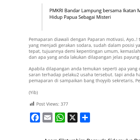
PMKRI Bandar Lampung bersama Ikatan Ma
Hidup Papua Sebagai Misteri
Pemaparan diawali dengan Paparan motivasi, Ayo..!
yang menjadi gerakan sodara, sudah dalam posisi y
tepat, tujuannya demi kepentingan umum, kemaslah
dan apa yang anda lakukan dilapangan jelas payun
Apabila dilapangan anda temukan seperti apa yang d
saran terhadap pelaku2 usaha tersebut. tapi anda h
pemaparan di sampaikan bang thoyyib sekretaris, Pe
(Yib)
Post Views:
377
F
E
W
X
S
a
m
h
h
c
ai
at
ar