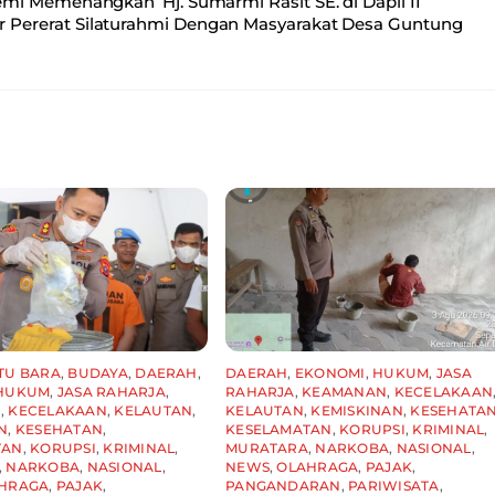
i Memenangkan ‘Hj. Sumarmi Rasit SE. di Dapil II
ir Pererat Silaturahmi Dengan Masyarakat Desa Guntung
TU BARA
,
BUDAYA
,
DAERAH
,
DAERAH
,
EKONOMI
,
HUKUM
,
JASA
HUKUM
,
JASA RAHARJA
,
RAHARJA
,
KEAMANAN
,
KECELAKAAN
N
,
KECELAKAAN
,
KELAUTAN
,
KELAUTAN
,
KEMISKINAN
,
KESEHATA
N
,
KESEHATAN
,
KESELAMATAN
,
KORUPSI
,
KRIMINAL
,
TAN
,
KORUPSI
,
KRIMINAL
,
MURATARA
,
NARKOBA
,
NASIONAL
,
,
NARKOBA
,
NASIONAL
,
NEWS
,
OLAHRAGA
,
PAJAK
,
HRAGA
,
PAJAK
,
PANGANDARAN
,
PARIWISATA
,