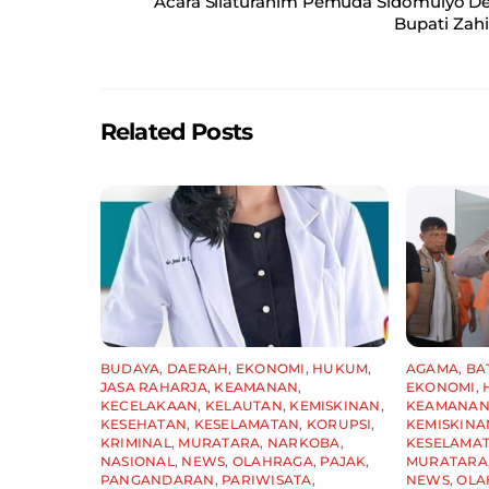
Acara Silaturahim Pemuda Sidomulyo Dem
e
l
s
e
Bupati Zah
b
A
o
p
o
p
Related Posts
k
BUDAYA
,
DAERAH
,
EKONOMI
,
HUKUM
,
AGAMA
,
BA
JASA RAHARJA
,
KEAMANAN
,
EKONOMI
,
KECELAKAAN
,
KELAUTAN
,
KEMISKINAN
,
KEAMANA
KESEHATAN
,
KESELAMATAN
,
KORUPSI
,
KEMISKINA
KRIMINAL
,
MURATARA
,
NARKOBA
,
KESELAMA
NASIONAL
,
NEWS
,
OLAHRAGA
,
PAJAK
,
MURATARA
PANGANDARAN
,
PARIWISATA
,
NEWS
,
OLA