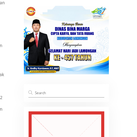
kan
an
ak
n2
am