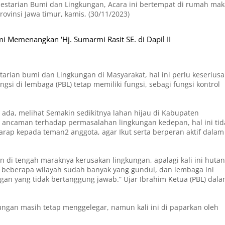
Pelestarian Bumi dan Lingkungan, Acara ini bertempat di rumah ma
vinsi Jawa timur, kamis, (30/11/2023)
 Memenangkan ‘Hj. Sumarmi Rasit SE. di Dapil II
arian bumi dan Lingkungan di Masyarakat, hal ini perlu keserius
si di lembaga (PBL) tetap memiliki fungsi, sebagi fungsi kontrol
g ada, melihat Semakin sedikitnya lahan hijau di Kabupaten
 ancaman terhadap permasalahan lingkungan kedepan, hal ini tid
harap kepada teman2 anggota, agar Ikut serta berperan aktif dalam
 di tengah maraknya kerusakan lingkungan, apalagi kali ini huta
 beberapa wilayah sudah banyak yang gundul, dan lembaga ini
ngan yang tidak bertanggung jawab.” Ujar Ibrahim Ketua (PBL) dal
ungan masih tetap menggelegar, namun kali ini di paparkan oleh