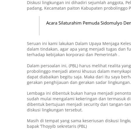
Diskusi lingkungan ini dihadiri sejumlah anggota, 
padang, Kecamatan paiton Kabupaten probolinggo Pro
Acara Silaturahim Pemuda Sidomulyo Demi
Seruan ini kami lakukan Dalam Upaya Menjaga Kelest
dalam tindakan, agar apa yang menjadi tugas dan fung
terhadap kebijakan korporasi dan Pemerintah .
Dalam persoalan ini, (PBL) harus melihat realita yan
probolinggo menjadi atensi khusus dalam menyikapi
dapat diabaikan begitu saja. Maka dari itu saya ber
gerakan penghijauan dan gerakan sadar lingkungan.
Lembaga ini dibentuk bukan hanya menjadi penonton
sudah mulai mengalami kekeringan dan termasuk di
dibentuk bertujuan menjadi security dari tangan-ta
diskusi lingkungan tersebut.
Masih di tempat yang sama keseriusan diskusi lingk
bapak ‘Thoyyib sekretaris (PBL)