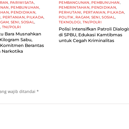
ARAN
,
PARIWISATA
,
PEMBANGUNAN
,
PEMBUNUHAN
,
UNAN
,
PEMBUNUHAN
,
PEMERINTAHAN
,
PENDIDIKAN
,
AHAN
,
PENDIDIKAN
,
PERHUTANI
,
PERTANIAN
,
PILKADA
,
I
,
PERTANIAN
,
PILKADA
,
POLITIK
,
RAGAM
,
SENI
,
SOSIAL
,
AGAM
,
SENI
,
SOSIAL
,
TEKNOLOGI
,
TNI/POLRI
I
,
TNI/POLRI
Polisi Intensifkan Patroli Dialogi
tu Bara Musnahkan
di SPBU, Edukasi Kamtibmas
Kilogram Sabu,
untuk Cegah Kriminalitas
 Komitmen Berantas
 Narkotika
ang wajib ditandai
*