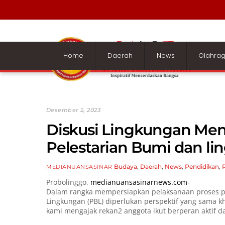
Skip
to
content
Home
Daerah
News
Olahra
Desember 2, 2023
Diskusi Lingkungan Men
Pelestarian Bumi dan li
Budaya
,
Daerah
,
News
,
Pendidikan
,
MEDIANUANSASINAR
Probolinggo,
medianuansasinarnews.com-
Dalam rangka mempersiapkan pelaksanaan proses p
Lingkungan (PBL) diperlukan perspektif yang sama k
kami mengajak rekan2 anggota ikut berperan aktif d