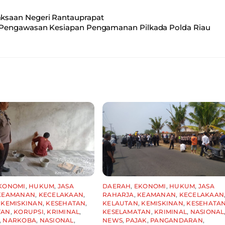
saan Negeri Rantauprapat
Pengawasan Kesiapan Pengamanan Pilkada Polda Riau
KONOMI
,
HUKUM
,
JASA
DAERAH
,
EKONOMI
,
HUKUM
,
JASA
KEAMANAN
,
KECELAKAAN
,
RAHARJA
,
KEAMANAN
,
KECELAKAAN
,
KEMISKINAN
,
KESEHATAN
,
KELAUTAN
,
KEMISKINAN
,
KESEHATA
TAN
,
KORUPSI
,
KRIMINAL
,
KESELAMATAN
,
KRIMINAL
,
NASIONAL
,
NARKOBA
,
NASIONAL
,
NEWS
,
PAJAK
,
PANGANDARAN
,