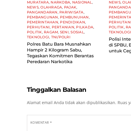
MURATARA
,
NARKOBA
,
NASIONAL
,
NEWS
,
OLA
NEWS
,
OLAHRAGA
,
PAJAK
,
PANGAND
PANGANDARAN
,
PARIWISATA
,
PEMBANG
PEMBANGUNAN
,
PEMBUNUHAN
,
PEMERINT
PEMERINTAHAN
,
PENDIDIKAN
,
PERHUTAN
PERHUTANI
,
PERTANIAN
,
PILKADA
,
POLITIK
,
R
POLITIK
,
RAGAM
,
SENI
,
SOSIAL
,
TEKNOLOG
TEKNOLOGI
,
TNI/POLRI
Polisi Int
Polres Batu Bara Musnahkan
di SPBU,
Hampir 2 Kilogram Sabu,
untuk Ceg
Tegaskan Komitmen Berantas
Peredaran Narkotika
Tinggalkan Balasan
Alamat email Anda tidak akan dipublikasikan.
Ruas y
KOMENTAR
*