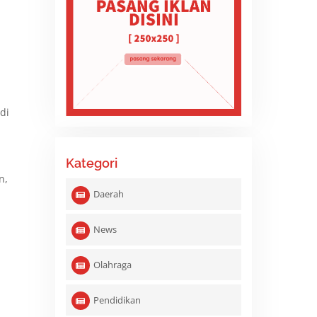
di
Kategori
n,
Daerah
News
Olahraga
Pendidikan