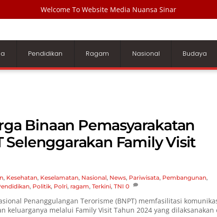
Welcome To Website Media Nuansa Sinar
ga
Pendidikan
Ragam
Nasional
Budaya
arga Binaan Pemasyarakatan
 Selenggarakan Family Visit
n
,
Kesehatan
,
Keselamatan
,
Nasional
,
News
,
Pariwisata
,
Pembangunan
,
endidikan
,
Politik
,
Polri
,
ragam
,
Terkini
,
TNI
0
sional Penanggulangan Terorisme (BNPT) memfasilitasi komunika
 keluarganya melalui Family Visit Tahun 2024 yang dilaksanakan 