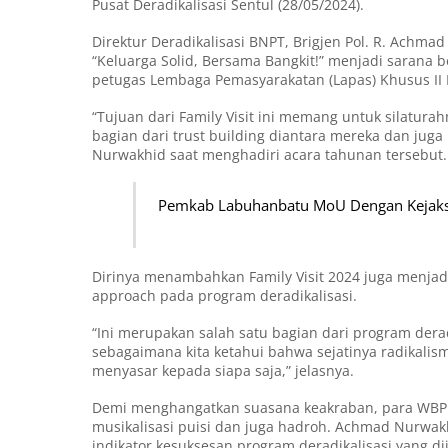
Pusat Deradikalisasi Sentul (28/05/2024).
Direktur Deradikalisasi BNPT, Brigjen Pol. R. Achma
“Keluarga Solid, Bersama Bangkit!” menjadi sarana
petugas Lembaga Pemasyarakatan (Lapas) Khusus II 
“Tujuan dari Family Visit ini memang untuk silatura
bagian dari trust building diantara mereka dan ju
Nurwakhid saat menghadiri acara tahunan tersebut.
Pemkab Labuhanbatu MoU Dengan Kejaks
Dirinya menambahkan Family Visit 2024 juga menjadi
approach pada program deradikalisasi.
“Ini merupakan salah satu bagian dari program der
sebagaimana kita ketahui bahwa sejatinya radikalis
menyasar kepada siapa saja,” jelasnya.
Demi menghangatkan suasana keakraban, para WBP me
musikalisasi puisi dan juga hadroh. Achmad Nurwak
indikator kesuksesan program deradikalisasi yang di