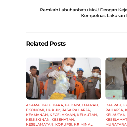
c
ai
at
ar
Pemkab Labuhanbatu MoU Dengan Kejak
e
l
s
e
Kompolnas Lakukan 
b
A
o
p
o
p
Related Posts
k
AGAMA
,
BATU BARA
,
BUDAYA
,
DAERAH
,
DAERAH
,
E
EKONOMI
,
HUKUM
,
JASA RAHARJA
,
RAHARJA
,
KEAMANAN
,
KECELAKAAN
,
KELAUTAN
,
KELAUTAN
KEMISKINAN
,
KESEHATAN
,
KESELAMA
KESELAMATAN
,
KORUPSI
,
KRIMINAL
,
MURATARA