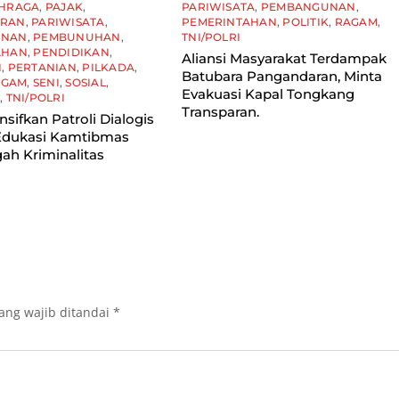
HRAGA
,
PAJAK
,
PARIWISATA
,
PEMBANGUNAN
,
ARAN
,
PARIWISATA
,
PEMERINTAHAN
,
POLITIK
,
RAGAM
,
UNAN
,
PEMBUNUHAN
,
TNI/POLRI
AHAN
,
PENDIDIKAN
,
Aliansi Masyarakat Terdampak
I
,
PERTANIAN
,
PILKADA
,
Batubara Pangandaran, Minta
AGAM
,
SENI
,
SOSIAL
,
Evakuasi Kapal Tongkang
I
,
TNI/POLRI
Transparan.
ensifkan Patroli Dialogis
 Edukasi Kamtibmas
ah Kriminalitas
ang wajib ditandai
*