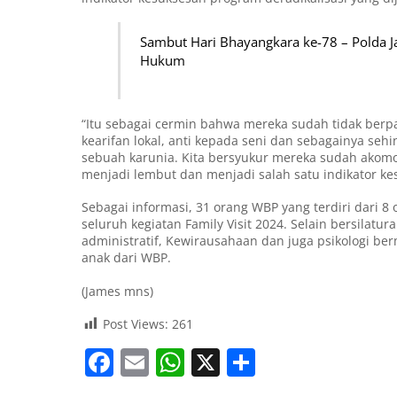
Sambut Hari Bhayangkara ke-78 – Polda
Hukum
“Itu sebagai cermin bahwa mereka sudah tidak berpa
kearifan lokal, anti kepada seni dan sebagainya se
sebuah karunia. Kita bersyukur mereka sudah akomod
menjadi lembut dan menjadi salah satu indikator kes
Sebagai informasi, 31 orang WBP yang terdiri dari 
seluruh kegiatan Family Visit 2024. Selain bersila
administratif, Kewirausahaan dan juga psikologi be
anak dari WBP.
(James mns)
Post Views:
261
F
E
W
X
S
a
m
h
h