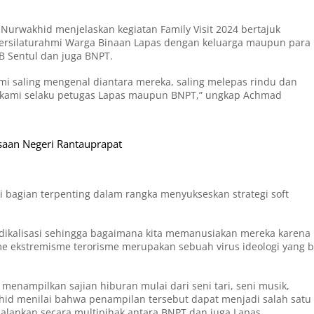
d Nurwakhid menjelaskan kegiatan Family Visit 2024 bertajuk
 bersilaturahmi Warga Binaan Lapas dengan keluarga maupun para
B Sentul dan juga BNPT.
hmi saling mengenal diantara mereka, saling melepas rindu dan
ga kami selaku petugas Lapas maupun BNPT,” ungkap Achmad
aan Negeri Rantauprapat
 bagian terpenting dalam rangka menyukseskan strategi soft
adikalisasi sehingga bagaimana kita memanusiakan mereka karena
me ekstremisme terorisme merupakan sebuah virus ideologi yang b
nampilkan sajian hiburan mulai dari seni tari, seni musik,
hid menilai bahwa penampilan tersebut dapat menjadi salah satu
jalankan secara multipihak antara BNPT dan juga Lapas.