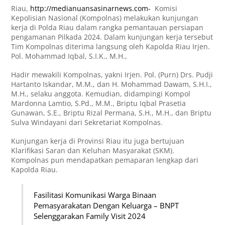
Riau,
http://medianuansasinarnews.com-
Komisi
Kepolisian Nasional (Kompolnas) melakukan kunjungan
kerja di Polda Riau dalam rangka pemantauan persiapan
pengamanan Pilkada 2024. Dalam kunjungan kerja tersebut
Tim Kompolnas diterima langsung oleh Kapolda Riau Irjen.
Pol. Mohammad Iqbal, S.I.K., M.H.,
Hadir mewakili Kompolnas, yakni Irjen. Pol. (Purn) Drs. Pudji
Hartanto Iskandar, M.M., dan H. Mohammad Dawam, S.H.I.,
M.H., selaku anggota. Kemudian, didampingi Kompol
Mardonna Lamtio, S.Pd., M.M., Briptu Iqbal Prasetia
Gunawan, S.E., Briptu Rizal Permana, S.H., M.H., dan Briptu
Sulva Windayani dari Sekretariat Kompolnas.
Kunjungan kerja di Provinsi Riau itu juga bertujuan
Klarifikasi Saran dan Keluhan Masyarakat (SKM).
Kompolnas pun mendapatkan pemaparan lengkap dari
Kapolda Riau.
Fasilitasi Komunikasi Warga Binaan
Pemasyarakatan Dengan Keluarga – BNPT
Selenggarakan Family Visit 2024