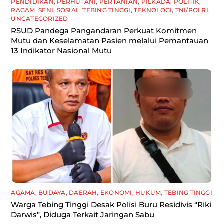
PENDIDIKAN
,
PERHUTANI
,
PERTANIAN
,
PILKADA
,
POLITIK
,
RAGAM
,
SENI
,
SOSIAL
,
TEBING TINGGI
,
TEKNOLOGI
,
TNI/POLRI
,
UNCATEGORIZED
RSUD Pandega Pangandaran Perkuat Komitmen
Mutu dan Keselamatan Pasien melalui Pemantauan
13 Indikator Nasional Mutu
AGAMA
,
BUDAYA
,
DAERAH
,
EKONOMI
,
HUKUM
,
TEBING TINGGI
Warga Tebing Tinggi Desak Polisi Buru Residivis “Riki
Darwis”, Diduga Terkait Jaringan Sabu