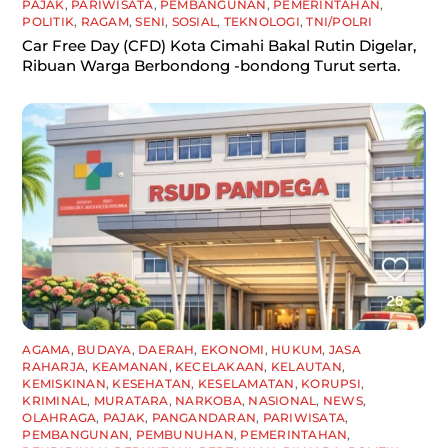
PAJAK
,
PARIWISATA
,
PEMBANGUNAN
,
PEMERINTAHAN
,
POLITIK
,
RAGAM
,
SENI
,
SOSIAL
,
TEKNOLOGI
,
TNI/POLRI
Car Free Day (CFD) Kota Cimahi Bakal Rutin Digelar,
Ribuan Warga Berbondong -bondong Turut serta.
AGAMA
,
BUDAYA
,
DAERAH
,
EKONOMI
,
HUKUM
,
JASA
RAHARJA
,
KEAMANAN
,
KECELAKAAN
,
KELAUTAN
,
KEMISKINAN
,
KESEHATAN
,
KESELAMATAN
,
KORUPSI
,
KRIMINAL
,
MURATARA
,
NARKOBA
,
NASIONAL
,
NEWS
,
OLAHRAGA
,
PAJAK
,
PANGANDARAN
,
PARIWISATA
,
PEMBANGUNAN
,
PEMBUNUHAN
,
PEMERINTAHAN
,