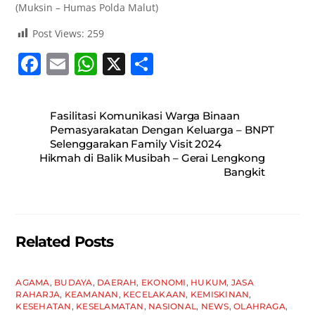
(Muksin – Humas Polda Malut)
Post Views:
259
F
E
W
X
S
a
m
h
h
c
ai
at
ar
Fasilitasi Komunikasi Warga Binaan
e
l
s
e
Pemasyarakatan Dengan Keluarga – BNPT
Selenggarakan Family Visit 2024
b
A
Hikmah di Balik Musibah – Gerai Lengkong
o
p
Bangkit
o
p
k
Related Posts
AGAMA
,
BUDAYA
,
DAERAH
,
EKONOMI
,
HUKUM
,
JASA
RAHARJA
,
KEAMANAN
,
KECELAKAAN
,
KEMISKINAN
,
KESEHATAN
,
KESELAMATAN
,
NASIONAL
,
NEWS
,
OLAHRAGA
,