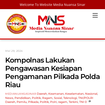
Welcome To Website Media Nuansa Sinar
Skip
Men
to
content
Mei 29, 2024
Kompolnas Lakukan
Pengawasan Kesiapan
Pengamanan Pilkada Polda
Riau
Daerah
,
Keamanan
,
Keselamatan
,
Nasional
,
MEDIANUANSASINAR
News
,
Pendidikan
,
Politik
,
Ragam
,
Sosial
,
Teknologi
,
TNI/POLRI
Daerah
,
Pemilu
,
Pilkada
,
Politik
,
Polri
,
ragam
,
Terkini
,
TNI
0