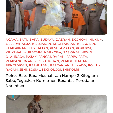
AGAMA
,
BATU BARA
,
BUDAYA
,
DAERAH
,
EKONOMI
,
HUKUM
,
JASA RAHARJA
,
KEAMANAN
,
KECELAKAAN
,
KELAUTAN
,
KEMISKINAN
,
KESEHATAN
,
KESELAMATAN
,
KORUPSI
,
KRIMINAL
,
MURATARA
,
NARKOBA
,
NASIONAL
,
NEWS
,
OLAHRAGA
,
PAJAK
,
PANGANDARAN
,
PARIWISATA
,
PEMBANGUNAN
,
PEMBUNUHAN
,
PEMERINTAHAN
,
PENDIDIKAN
,
PERHUTANI
,
PERTANIAN
,
PILKADA
,
POLITIK
,
RAGAM
,
SENI
,
SOSIAL
,
TEKNOLOGI
,
TNI/POLRI
Polres Batu Bara Musnahkan Hampir 2 Kilogram
Sabu, Tegaskan Komitmen Berantas Peredaran
Narkotika