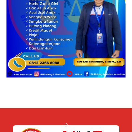
Back
To