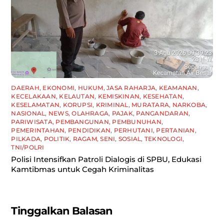
DAERAH
,
EKONOMI
,
HUKUM
,
JASA RAHARJA
,
KEAMANAN
,
KECELAKAAN
,
KELAUTAN
,
KEMISKINAN
,
KESEHATAN
,
KESELAMATAN
,
KORUPSI
,
KRIMINAL
,
MURATARA
,
NARKOBA
,
NASIONAL
,
NEWS
,
OLAHRAGA
,
PAJAK
,
PANGANDARAN
,
PARIWISATA
,
PEMBANGUNAN
,
PEMBUNUHAN
,
PEMERINTAHAN
,
PENDIDIKAN
,
PERHUTANI
,
PERTANIAN
,
PILKADA
,
POLITIK
,
RAGAM
,
SENI
,
SOSIAL
,
TEKNOLOGI
,
TNI/POLRI
Polisi Intensifkan Patroli Dialogis di SPBU, Edukasi
Kamtibmas untuk Cegah Kriminalitas
Tinggalkan Balasan