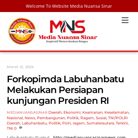
Welcome To Website Media Nuansa Sinar
Skip
Men
to
content
Maret 12, 2024
Forkopimda Labuhanbatu
Melakukan Persiapan
kunjungan Presiden RI
Daerah
,
Ekonomi
,
Keamanan
,
Keselamatan
,
MEDIANUANSASINAR
Nasional
,
News
,
Pembangunan
,
Politik
,
Ragam
,
Sosial
,
TNI/POLRI
Daerah
,
Labuhanbatu
,
Politik
,
Polri
,
ragam
,
Sumaterautara
,
Terkini
,
TNI
0
Labuhanbatu/Sumut,
http://medianuansasinarnews.com-