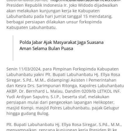
Presiden Republik Indonesia Ir. Joko Widodo dijadwalkan
akan melakukan kunjungan kerja ke Kabupaten
Labuhanbatu pada hari Jum’at tanggal 15 mendatang,
berbagai persiapan dilakukan unsur forkopimda
Kabupaten Labuhanbatu.
Polda Jabar Ajak Masyarakat Jaga Suasana
Aman Selama Bulan Puasa
Senin 11/03/2024, para Pimpinan Forkopimda Kabupaten
Labuhanbatu yakni Plt. Bupati Labuhanbatu Hj. Ellya Rosa
Siregar, S.Pd., M.M., didampingi Asisten I Pemerintahan
dan Kesra Drs. Sarimpunan Ritonga, Kapolres Labuhanbatu
AKBP. Dr. Bernhard L. Malau, Dandim 0209/lb LETKOL INF.
Yudi Ardiyan Saputro, S.I.P., beserta staf, melakukan
persiapan mulai dari pengecekan lapangan Helikopter,
masjid Kompi, masjid Polres Labuhanbatu, pajak Gelugur
hingga gudang Bulog.
Plt. Bupati Labuhanbatu Hj. Ellya Rosa Siregar, S.Pd., M.M.,
menyampaikan, rencana kunjungan kerja Presiden RI ke