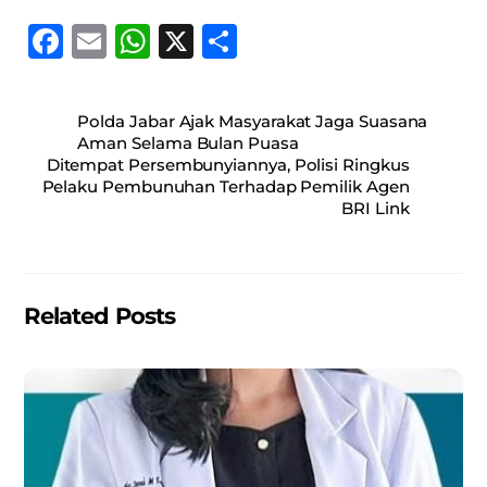
F
E
W
X
S
a
m
h
h
c
ai
at
ar
Polda Jabar Ajak Masyarakat Jaga Suasana
e
l
s
e
Aman Selama Bulan Puasa
Ditempat Persembunyiannya, Polisi Ringkus
b
A
Pelaku Pembunuhan Terhadap Pemilik Agen
o
p
BRI Link
o
p
k
Related Posts