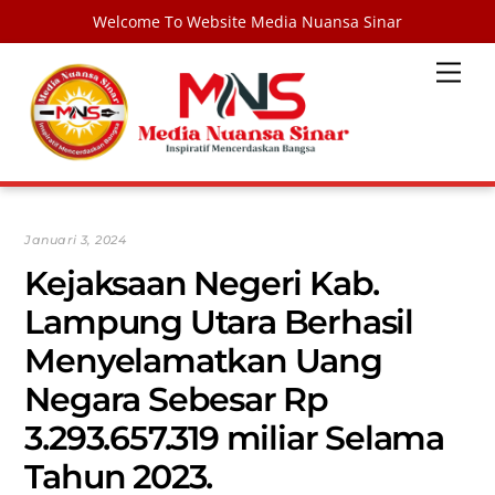
Welcome To Website Media Nuansa Sinar
Skip
Men
to
content
Januari 3, 2024
Kejaksaan Negeri Kab.
Lampung Utara Berhasil
Menyelamatkan Uang
Negara Sebesar Rp
3.293.657.319 miliar Selama
Tahun 2023.