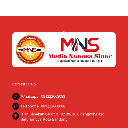
Back
To
Top
CONTACT US
Whatsapp : 081223668088
Telephone : 081223668088
Jalan Babakan Garut RT 02 RW 10 Cibangkong Kec.
Batununggal Kota Bandung.