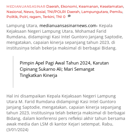
Daerah
,
Ekonomi
,
Keamanan
,
Keselamatan
,
MEDIANUANSASINAR
Nasional
,
News
,
Sosial
,
TNI/POLRI
Daerah
,
Lampungutara
,
Pemilu
,
Politik
,
Polri
,
ragam
,
Terkini
,
TNI
0
Lampung Utara,
medianuansasinarnews.com-
Kepala
Kejaksaan Negeri Lampung Utara, Mohamad Farid
Rumdana, didampingi Kasi Intel Guntoro Janjang Saptodie,
mengatakan, capaian kinerja sepanjang tahun 2023, di
institusinya telah bekerja maksimal di berbagai Bidang.
Pimpin Apel Pagi Awal Tahun 2024, Karutan
Cipinang Sukarno Ali; Mari Semangat
Tingkatkan Kinerja
Hal ini disampaikan Kepala Kejaksaan Negeri Lampung
Utara M. Farid Rumdana didampingi Kasi Intel Guntoro
Janjang Saptodie, mengatakan, capaian kinerja sepanjang
tahun 2023, institusinya telah bekerja maksimal di berbagai
Bidang, dalam konferensi pers refleksi akhir tahun bersama
awak media dan LSM di kantor Kejari setempat. Rabu,
(3/01/2024)