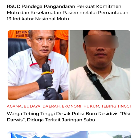
RSUD Pandega Pangandaran Perkuat Komitmen
Mutu dan Keselamatan Pasien melalui Pemantauan
13 Indikator Nasional Mutu
AGAMA
,
BUDAYA
,
DAERAH
,
EKONOMI
,
HUKUM
,
TEBING TINGGI
Warga Tebing Tinggi Desak Polisi Buru Residivis “Riki
Darwis”, Diduga Terkait Jaringan Sabu