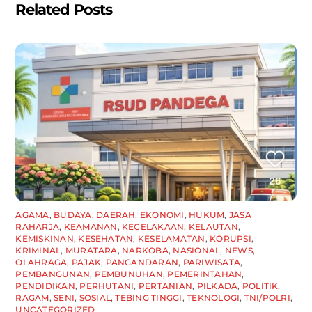
Related Posts
AGAMA
,
BUDAYA
,
DAERAH
,
EKONOMI
,
HUKUM
,
JASA
RAHARJA
,
KEAMANAN
,
KECELAKAAN
,
KELAUTAN
,
KEMISKINAN
,
KESEHATAN
,
KESELAMATAN
,
KORUPSI
,
KRIMINAL
,
MURATARA
,
NARKOBA
,
NASIONAL
,
NEWS
,
OLAHRAGA
,
PAJAK
,
PANGANDARAN
,
PARIWISATA
,
PEMBANGUNAN
,
PEMBUNUHAN
,
PEMERINTAHAN
,
PENDIDIKAN
,
PERHUTANI
,
PERTANIAN
,
PILKADA
,
POLITIK
,
RAGAM
,
SENI
,
SOSIAL
,
TEBING TINGGI
,
TEKNOLOGI
,
TNI/POLRI
,
UNCATEGORIZED