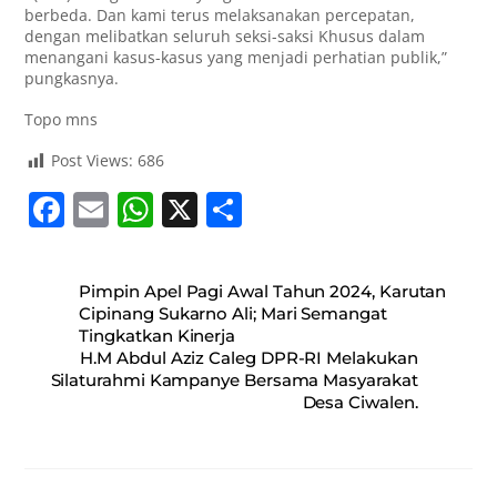
berbeda. Dan kami terus melaksanakan percepatan,
dengan melibatkan seluruh seksi-saksi Khusus dalam
menangani kasus-kasus yang menjadi perhatian publik,”
pungkasnya.
Topo mns
Post Views:
686
F
E
W
X
S
a
m
h
h
c
ai
at
ar
Pimpin Apel Pagi Awal Tahun 2024, Karutan
e
l
s
e
Cipinang Sukarno Ali; Mari Semangat
Tingkatkan Kinerja
b
A
H.M Abdul Aziz Caleg DPR-RI Melakukan
o
p
Silaturahmi Kampanye Bersama Masyarakat
Desa Ciwalen.
o
p
k