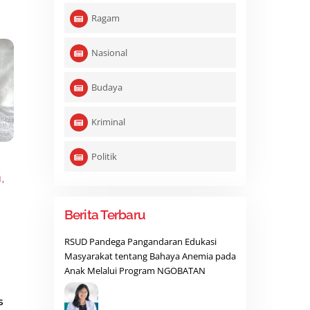
Ragam
Nasional
Budaya
Kriminal
Politik
,
N
,
Berita Terbaru
RSUD Pandega Pangandaran Edukasi
Masyarakat tentang Bahaya Anemia pada
Anak Melalui Program NGOBATAN
s