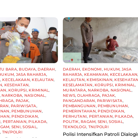
TU BARA
,
BUDAYA
,
DAERAH
,
DAERAH
,
EKONOMI
,
HUKUM
,
JASA
HUKUM
,
JASA RAHARJA
,
RAHARJA
,
KEAMANAN
,
KECELAKAAN
N
,
KECELAKAAN
,
KELAUTAN
,
KELAUTAN
,
KEMISKINAN
,
KESEHATA
N
,
KESEHATAN
,
KESELAMATAN
,
KORUPSI
,
KRIMINAL
,
TAN
,
KORUPSI
,
KRIMINAL
,
MURATARA
,
NARKOBA
,
NASIONAL
,
,
NARKOBA
,
NASIONAL
,
NEWS
,
OLAHRAGA
,
PAJAK
,
HRAGA
,
PAJAK
,
PANGANDARAN
,
PARIWISATA
,
ARAN
,
PARIWISATA
,
PEMBANGUNAN
,
PEMBUNUHAN
,
UNAN
,
PEMBUNUHAN
,
PEMERINTAHAN
,
PENDIDIKAN
,
AHAN
,
PENDIDIKAN
,
PERHUTANI
,
PERTANIAN
,
PILKADA
,
I
,
PERTANIAN
,
PILKADA
,
POLITIK
,
RAGAM
,
SENI
,
SOSIAL
,
AGAM
,
SENI
,
SOSIAL
,
TEKNOLOGI
,
TNI/POLRI
I
,
TNI/POLRI
Polisi Intensifkan Patroli Dialogi