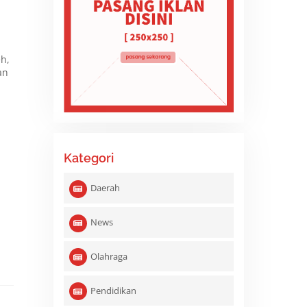
h,
an
Kategori
Daerah
News
Olahraga
Pendidikan