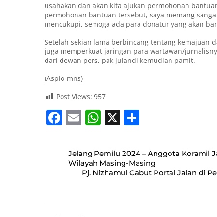
usahakan dan akan kita ajukan permohonan bantuan ke
permohonan bantuan tersebut, saya memang sangat 
mencukupi, semoga ada para donatur yang akan bantu
Setelah sekian lama berbincang tentang kemajuan 
juga memperkuat jaringan para wartawan/jurnalisny
dari dewan pers, pak julandi kemudian pamit.
(Aspio-mns)
Post Views:
957
F
E
W
X
S
a
m
h
h
c
ai
at
ar
Jelang Pemilu 2024 – Anggota Koramil J
e
l
s
e
Wilayah Masing-Masing
Pj. Nizhamul Cabut Portal Jalan di 
b
A
o
p
o
p