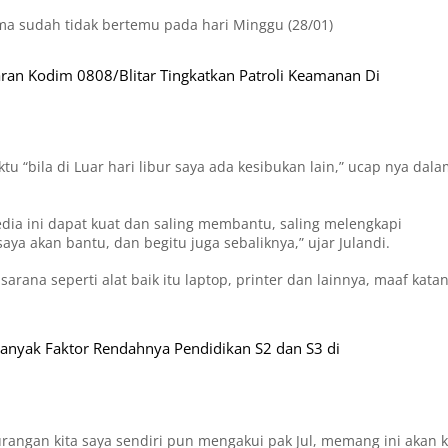
ma sudah tidak bertemu pada hari Minggu (28/01)
aran Kodim 0808/Blitar Tingkatkan Patroli Keamanan Di
 “bila di Luar hari libur saya ada kesibukan lain,” ucap nya dal
edia ini dapat kuat dan saling membantu, saling melengkapi
aya akan bantu, dan begitu juga sebaliknya,” ujar Julandi.
rana seperti alat baik itu laptop, printer dan lainnya, maaf kata
anyak Faktor Rendahnya Pendidikan S2 dan S3 di
urangan kita saya sendiri pun mengakui pak Jul, memang ini akan k