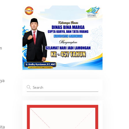
am
nya
ita