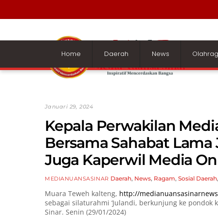
Skip
to
content
Home
Daerah
News
Olahra
Januari 29, 2024
Kepala Perwakilan Media
Bersama Sahabat Lama J
Juga Kaperwil Media On
Daerah
,
News
,
Ragam
,
Sosial
Daerah
MEDIANUANSASINAR
Muara Teweh kalteng,
http://medianuansasinarnews
sebagai silaturahmi ‘Julandi, berkunjung ke pondok 
Sinar. Senin (29/01/2024)