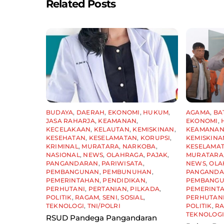
Related Posts
k
BUDAYA
,
DAERAH
,
EKONOMI
,
HUKUM
,
AGAMA
,
BA
JASA RAHARJA
,
KEAMANAN
,
EKONOMI
,
KECELAKAAN
,
KELAUTAN
,
KEMISKINAN
,
KEAMANA
KESEHATAN
,
KESELAMATAN
,
KORUPSI
,
KEMISKINA
KRIMINAL
,
MURATARA
,
NARKOBA
,
KESELAMA
NASIONAL
,
NEWS
,
OLAHRAGA
,
PAJAK
,
MURATARA
PANGANDARAN
,
PARIWISATA
,
NEWS
,
OLA
PEMBANGUNAN
,
PEMBUNUHAN
,
PANGAND
PEMERINTAHAN
,
PENDIDIKAN
,
PEMBANG
PERHUTANI
,
PERTANIAN
,
PILKADA
,
PEMERINT
POLITIK
,
RAGAM
,
SENI
,
SOSIAL
,
PERHUTAN
TEKNOLOGI
,
TNI/POLRI
POLITIK
,
R
TEKNOLOG
RSUD Pandega Pangandaran