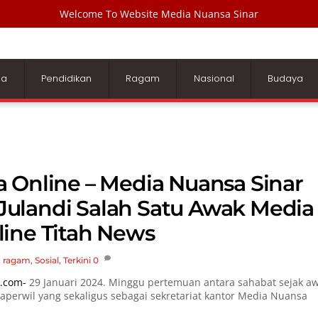
Welcome To Website Media Nuansa Sinar
ga
Pendidikan
Ragam
Nasional
Budaya
 Online – Media Nuansa Sinar
ulandi Salah Satu Awak Media
line Titah News
,
ragam
,
Sosial
,
Terkini
0
.com-
29 Januari 2024. Minggu pertemuan antara sahabat sejak aw
kaperwil yang sekaligus sebagai sekretariat kantor Media Nuansa