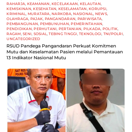
RAHARJA
,
KEAMANAN
,
KECELAKAAN
,
KELAUTAN
,
KEMISKINAN
,
KESEHATAN
,
KESELAMATAN
,
KORUPSI
,
KRIMINAL
,
MURATARA
,
NARKOBA
,
NASIONAL
,
NEWS
,
OLAHRAGA
,
PAJAK
,
PANGANDARAN
,
PARIWISATA
,
PEMBANGUNAN
,
PEMBUNUHAN
,
PEMERINTAHAN
,
PENDIDIKAN
,
PERHUTANI
,
PERTANIAN
,
PILKADA
,
POLITIK
,
RAGAM
,
SENI
,
SOSIAL
,
TEBING TINGGI
,
TEKNOLOGI
,
TNI/POLRI
,
UNCATEGORIZED
RSUD Pandega Pangandaran Perkuat Komitmen
Mutu dan Keselamatan Pasien melalui Pemantauan
13 Indikator Nasional Mutu