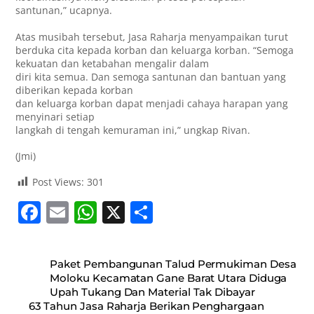
santunan,” ucapnya.
Atas musibah tersebut, Jasa Raharja menyampaikan turut
berduka cita kepada korban dan keluarga korban. “Semoga
kekuatan dan ketabahan mengalir dalam
diri kita semua. Dan semoga santunan dan bantuan yang
diberikan kepada korban
dan keluarga korban dapat menjadi cahaya harapan yang
menyinari setiap
langkah di tengah kemuraman ini,” ungkap Rivan.
(Jmi)
Post Views:
301
F
E
W
X
S
a
m
h
h
c
ai
at
ar
Paket Pembangunan Talud Permukiman Desa
e
l
s
e
Moloku Kecamatan Gane Barat Utara Diduga
Upah Tukang Dan Material Tak Dibayar
b
A
63 Tahun Jasa Raharja Berikan Penghargaan