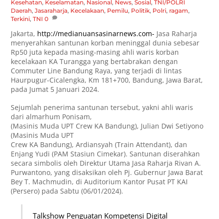
Kesehatan
,
Keselamatan
,
Nasional
,
News
,
Sosial
,
TNI/POLRI
Daerah
,
Jasaraharja
,
Kecelakaan
,
Pemilu
,
Politik
,
Polri
,
ragam
,
Terkini
,
TNI
0
Jakarta,
http://medianuansasinarnews.com-
Jasa Raharja
menyerahkan santunan korban meninggal dunia sebesar
Rp50 juta kepada masing-masing ahli waris korban
kecelakaan KA Turangga yang bertabrakan dengan
Commuter Line Bandung Raya, yang terjadi di lintas
Haurpugur-Cicalengka, Km 181+700, Bandung, Jawa Barat,
pada Jumat 5 Januari 2024.
Sejumlah penerima santunan tersebut, yakni ahli waris
dari almarhum Ponisam,
(Masinis Muda UPT Crew KA Bandung), Julian Dwi Setiyono
(Masinis Muda UPT
Crew KA Bandung), Ardiansyah (Train Attendant), dan
Enjang Yudi (PAM Stasiun Cimekar). Santunan diserahkan
secara simbolis oleh Direktur Utama Jasa Raharja Rivan A.
Purwantono, yang disaksikan oleh Pj. Gubernur Jawa Barat
Bey T. Machmudin, di Auditorium Kantor Pusat PT KAI
(Persero) pada Sabtu (06/01/2024).
Talkshow Penguatan Kompetensi Digital