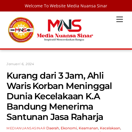
Welcome To Website Media Nuansa Sinar
Skip
Men
to
content
Januari 6, 2024
Kurang dari 3 Jam, Ahli
Waris Korban Meninggal
Dunia Kecelakaan K.A
Bandung Menerima
Santunan Jasa Raharja
Daerah
,
Ekonomi
,
Keamanan
,
Kecelakaan
,
MEDIANUANSASINAR