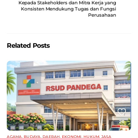
o
p
Kepada Stakeholders dan Mitra Kerja yang
Konsisten Mendukung Tugas dan Fungsi
o
p
Perusahaan
k
Related Posts
AGAMA
,
BUDAYA
,
DAERAH
,
EKONOMI
,
HUKUM
,
JASA