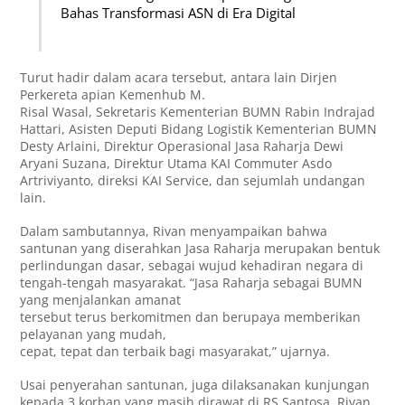
Bahas Transformasi ASN di Era Digital
Turut hadir dalam acara tersebut, antara lain Dirjen
Perkereta apian Kemenhub M.
Risal Wasal, Sekretaris Kementerian BUMN Rabin Indrajad
Hattari, Asisten Deputi Bidang Logistik Kementerian BUMN
Desty Arlaini, Direktur Operasional Jasa Raharja Dewi
Aryani Suzana, Direktur Utama KAI Commuter Asdo
Artriviyanto, direksi KAI Service, dan sejumlah undangan
lain.
Dalam sambutannya, Rivan menyampaikan bahwa
santunan yang diserahkan Jasa Raharja merupakan bentuk
perlindungan dasar, sebagai wujud kehadiran negara di
tengah-tengah masyarakat. “Jasa Raharja sebagai BUMN
yang menjalankan amanat
tersebut terus berkomitmen dan berupaya memberikan
pelayanan yang mudah,
cepat, tepat dan terbaik bagi masyarakat,” ujarnya.
Usai penyerahan santunan, juga dilaksanakan kunjungan
kepada 3 korban yang masih dirawat di RS Santosa. Rivan