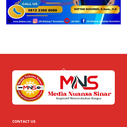
Back
To
Top
CONTACT US