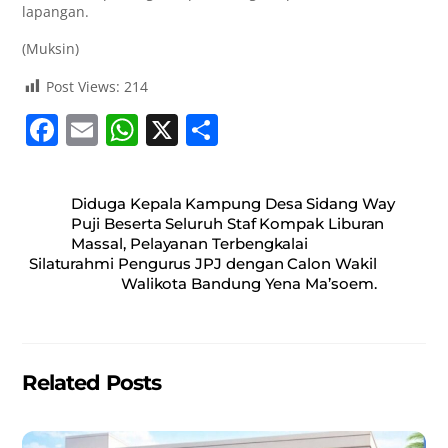
lapangan.
(Muksin)
Post Views:
214
F
E
W
X
S
a
m
h
h
c
ai
at
ar
Diduga Kepala Kampung Desa Sidang Way
e
l
s
e
Puji Beserta Seluruh Staf Kompak Liburan
Massal, Pelayanan Terbengkalai
b
A
Silaturahmi Pengurus JPJ dengan Calon Wakil
o
p
Walikota Bandung Yena Ma’soem.
o
p
k
Related Posts