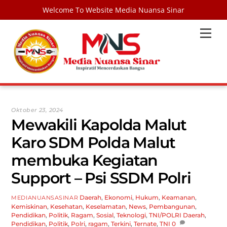
Welcome To Website Media Nuansa Sinar
Skip
Men
to
content
Oktober 23, 2024
Mewakili Kapolda Malut
Karo SDM Polda Malut
membuka Kegiatan
Support – Psi SSDM Polri
Daerah
,
Ekonomi
,
Hukum
,
Keamanan
,
MEDIANUANSASINAR
Kemiskinan
,
Kesehatan
,
Keselamatan
,
News
,
Pembangunan
,
Pendidikan
,
Politik
,
Ragam
,
Sosial
,
Teknologi
,
TNI/POLRI
Daerah
,
Pendidikan
,
Politik
,
Polri
,
ragam
,
Terkini
,
Ternate
,
TNI
0