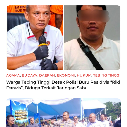
AGAMA
,
BUDAYA
,
DAERAH
,
EKONOMI
,
HUKUM
,
TEBING TINGGI
Warga Tebing Tinggi Desak Polisi Buru Residivis “Riki
Darwis”, Diduga Terkait Jaringan Sabu