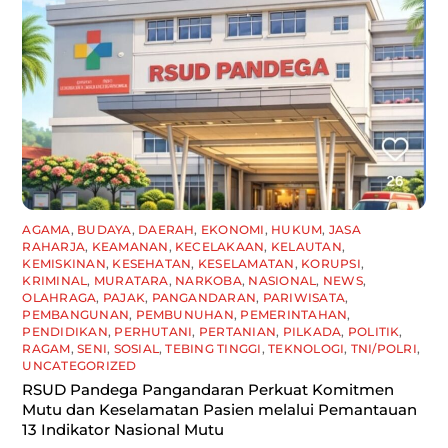
AGAMA
,
BUDAYA
,
DAERAH
,
EKONOMI
,
HUKUM
,
JASA
RAHARJA
,
KEAMANAN
,
KECELAKAAN
,
KELAUTAN
,
KEMISKINAN
,
KESEHATAN
,
KESELAMATAN
,
KORUPSI
,
KRIMINAL
,
MURATARA
,
NARKOBA
,
NASIONAL
,
NEWS
,
OLAHRAGA
,
PAJAK
,
PANGANDARAN
,
PARIWISATA
,
PEMBANGUNAN
,
PEMBUNUHAN
,
PEMERINTAHAN
,
PENDIDIKAN
,
PERHUTANI
,
PERTANIAN
,
PILKADA
,
POLITIK
,
RAGAM
,
SENI
,
SOSIAL
,
TEBING TINGGI
,
TEKNOLOGI
,
TNI/POLRI
,
UNCATEGORIZED
RSUD Pandega Pangandaran Perkuat Komitmen
Mutu dan Keselamatan Pasien melalui Pemantauan
13 Indikator Nasional Mutu