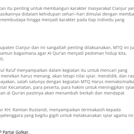
an itu penting untuk membangun karakter masyarakat Cianjur ya
sikannya didalam kehidupan sehari–hari dimulai dengan memba
 membudaya hingga menjadi karakter pada tiap individu yang
bupaten Cianjur dan ini sangatlah penting dilaksanakan, MTQ ini j
 namun bagaimana agar Al Qur’an menjadi pedoman hidup kita,
i.
ul Ra’uf menyampaikan dalam kegiatan itu untuk mencari yang
a menekan harus menang, akan tetapi nilai syiar, mendidik, dan ra
upayakan, salah satunya dengan kegiatan MTQ Harus memaksimalk
antar Kecamatan, para peserta, para hakim untuk meninggikan syia
caan al Qur’an pastinya akan menambah berkah dan mendapat
ur KH. Ramlan Rustandi, menyampaikan terimakasih kepada
yelenggara yang begitu gigih untuk melaksanakan syiar agama ini
 Partai Golkar.