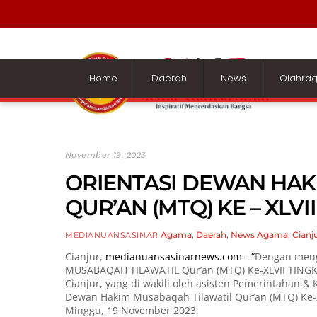
Skip
to
content
Home
Daerah
News
Olahra
November 19, 2023
ORIENTASI DEWAN HAK
QUR’AN (MTQ) KE – XLVI
Agama
,
Daerah
,
News
Agama
,
Cianj
MEDIANUANSASINAR
Cianjur,
medianuansasinarnews.com- “
Dengan meng
MUSABAQAH TILAWATIL Qur’an (MTQ) Ke-XLVII TINGKA
Cianjur, yang di wakili oleh asisten Pemerintahan 
Dewan Hakim Musabaqah Tilawatil Qur’an (MTQ) Ke-XL
Minggu, 19 November 2023.