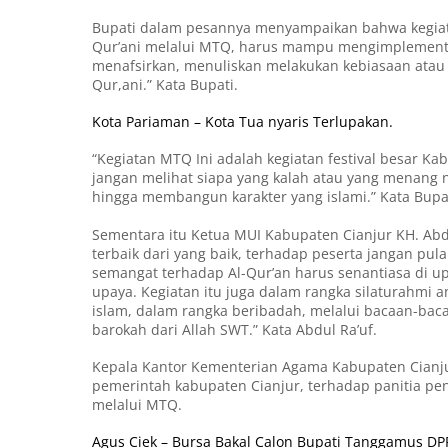
Bupati dalam pesannya menyampaikan bahwa kegiat
Qur’ani melalui MTQ, harus mampu mengimplementa
menafsirkan, menuliskan melakukan kebiasaan atau
Qur,ani.” Kata Bupati.
Kota Pariaman – Kota Tua nyaris Terlupakan.
“Kegiatan MTQ Ini adalah kegiatan festival besar Ka
jangan melihat siapa yang kalah atau yang menang
hingga membangun karakter yang islami.” Kata Bupat
Sementara itu Ketua MUI Kabupaten Cianjur KH. Abd
terbaik dari yang baik, terhadap peserta jangan pul
semangat terhadap Al-Qur’an harus senantiasa di 
upaya. Kegiatan itu juga dalam rangka silaturahmi 
islam, dalam rangka beribadah, melalui bacaan-ba
barokah dari Allah SWT.” Kata Abdul Ra’uf.
Kepala Kantor Kementerian Agama Kabupaten Cianj
pemerintah kabupaten Cianjur, terhadap panitia pen
melalui MTQ.
Agus Ciek – Bursa Bakal Calon Bupati Tanggamus DPP