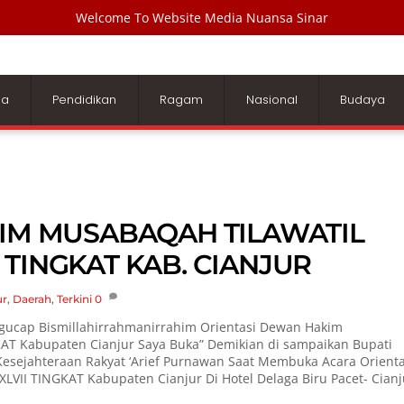
Welcome To Website Media Nuansa Sinar
ga
Pendidikan
Ragam
Nasional
Budaya
IM MUSABAQAH TILAWATIL
I TINGKAT KAB. CIANJUR
ur
,
Daerah
,
Terkini
0
ucap Bismillahirrahmanirrahim Orientasi Dewan Hakim
T Kabupaten Cianjur Saya Buka” Demikian di sampaikan Bupati
& Kesejahteraan Rakyat ‘Arief Purnawan Saat Membuka Acara Orienta
VII TINGKAT Kabupaten Cianjur Di Hotel Delaga Biru Pacet- Cianj