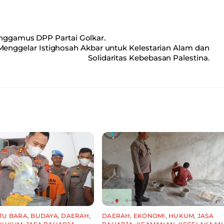
anggamus DPP Partai Golkar.
enggelar Istighosah Akbar untuk Kelestarian Alam dan
Solidaritas Kebebasan Palestina.
TU BARA
,
BUDAYA
,
DAERAH
,
DAERAH
,
EKONOMI
,
HUKUM
,
JASA