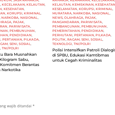
HUKUM
,
JASA RAHARJA
,
RAHARJA
,
KEAMANAN
,
KECELAKAAN
N
,
KECELAKAAN
,
KELAUTAN
,
KELAUTAN
,
KEMISKINAN
,
KESEHATA
N
,
KESEHATAN
,
KESELAMATAN
,
KORUPSI
,
KRIMINAL
,
TAN
,
KORUPSI
,
KRIMINAL
,
MURATARA
,
NARKOBA
,
NASIONAL
,
,
NARKOBA
,
NASIONAL
,
NEWS
,
OLAHRAGA
,
PAJAK
,
HRAGA
,
PAJAK
,
PANGANDARAN
,
PARIWISATA
,
ARAN
,
PARIWISATA
,
PEMBANGUNAN
,
PEMBUNUHAN
,
UNAN
,
PEMBUNUHAN
,
PEMERINTAHAN
,
PENDIDIKAN
,
AHAN
,
PENDIDIKAN
,
PERHUTANI
,
PERTANIAN
,
PILKADA
,
I
,
PERTANIAN
,
PILKADA
,
POLITIK
,
RAGAM
,
SENI
,
SOSIAL
,
AGAM
,
SENI
,
SOSIAL
,
TEKNOLOGI
,
TNI/POLRI
I
,
TNI/POLRI
Polisi Intensifkan Patroli Dialogi
tu Bara Musnahkan
di SPBU, Edukasi Kamtibmas
Kilogram Sabu,
untuk Cegah Kriminalitas
 Komitmen Berantas
 Narkotika
ang wajib ditandai
*