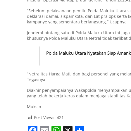
“Sebelum pelaksanaan pemilu Polda Maluku Utara s
deklarasi damai, sispamkota, dan Lat pra ops serta
kampanye yang sementara berlangsung.” Ucapnya
Jenderal bintang satu di Polda Maluku Utara ini j
khususnya Polda Maluku Utara Netral tidak terlibat da
Polda Maluku Utara Nyatakan Siap Aman
“Netralitas Harga Mati, dan bagi personel yang mela
Tegasnya
Diakhir penyampaianya Wakapolda menyampaikan uc
yang telah bekerja keras dalam menjaga stabilitas 
Muksin
Post Views:
421
F
E
W
X
S