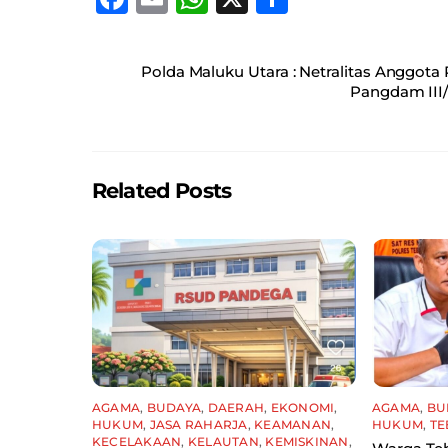
a
m
h
h
c
ai
at
ar
Polda Maluku Utara : Netralitas Anggota 
e
l
s
e
Pangdam III
b
A
o
p
o
p
Related Posts
k
AGAMA
,
BUDAYA
,
DAERAH
,
EKONOMI
,
AGAMA
,
BU
HUKUM
,
JASA RAHARJA
,
KEAMANAN
,
HUKUM
,
TE
KECELAKAAN
,
KELAUTAN
,
KEMISKINAN
,