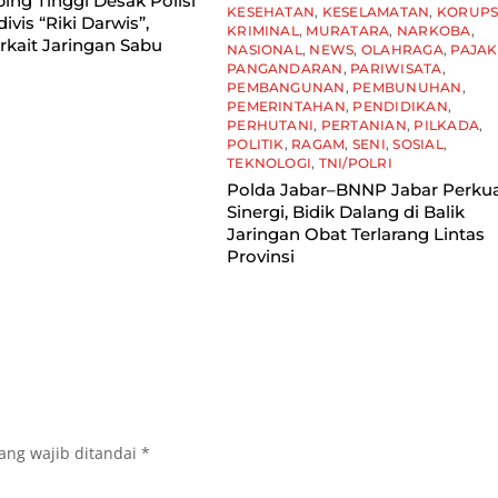
ing Tinggi Desak Polisi
KESEHATAN
,
KESELAMATAN
,
KORUPS
ivis “Riki Darwis”,
KRIMINAL
,
MURATARA
,
NARKOBA
,
rkait Jaringan Sabu
NASIONAL
,
NEWS
,
OLAHRAGA
,
PAJAK
PANGANDARAN
,
PARIWISATA
,
PEMBANGUNAN
,
PEMBUNUHAN
,
PEMERINTAHAN
,
PENDIDIKAN
,
PERHUTANI
,
PERTANIAN
,
PILKADA
,
POLITIK
,
RAGAM
,
SENI
,
SOSIAL
,
TEKNOLOGI
,
TNI/POLRI
Polda Jabar–BNNP Jabar Perku
Sinergi, Bidik Dalang di Balik
Jaringan Obat Terlarang Lintas
Provinsi
ang wajib ditandai
*