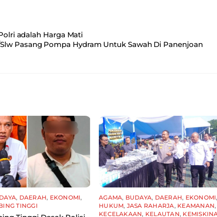
Polri adalah Harga Mati
/Slw Pasang Pompa Hydram Untuk Sawah Di Panenjoan
DAYA
,
DAERAH
,
EKONOMI
,
AGAMA
,
BUDAYA
,
DAERAH
,
EKONOMI
BING TINGGI
HUKUM
,
JASA RAHARJA
,
KEAMANAN
,
KECELAKAAN
,
KELAUTAN
,
KEMISKIN