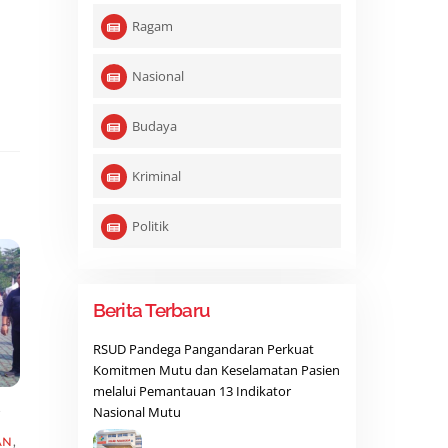
Ragam
Nasional
Budaya
Kriminal
Politik
Berita Terbaru
RSUD Pandega Pangandaran Perkuat
Komitmen Mutu dan Keselamatan Pasien
melalui Pemantauan 13 Indikator
,
Nasional Mutu
AN
,