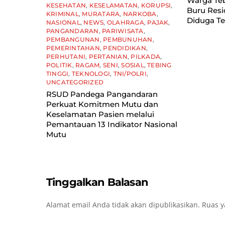
Warga Teb
KESEHATAN
,
KESELAMATAN
,
KORUPSI
,
Buru Resid
KRIMINAL
,
MURATARA
,
NARKOBA
,
Diduga Te
NASIONAL
,
NEWS
,
OLAHRAGA
,
PAJAK
,
PANGANDARAN
,
PARIWISATA
,
PEMBANGUNAN
,
PEMBUNUHAN
,
PEMERINTAHAN
,
PENDIDIKAN
,
PERHUTANI
,
PERTANIAN
,
PILKADA
,
POLITIK
,
RAGAM
,
SENI
,
SOSIAL
,
TEBING
TINGGI
,
TEKNOLOGI
,
TNI/POLRI
,
UNCATEGORIZED
RSUD Pandega Pangandaran
Perkuat Komitmen Mutu dan
Keselamatan Pasien melalui
Pemantauan 13 Indikator Nasional
Mutu
Tinggalkan Balasan
Alamat email Anda tidak akan dipublikasikan.
Ruas y