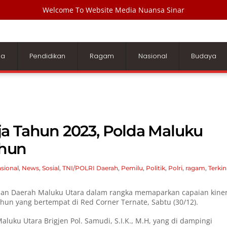
Welcome To Website Media Nuansa Sinar
ga
Pendidikan
Ragam
Nasional
Budaya
a Tahun 2023, Polda Maluku
ahun
sional
,
News
,
Sosial
,
TNI/POLRI
Daerah
,
Pemilu
,
Politik
,
Polri
,
ragam
,
Terkin
ian Daerah Maluku Utara dalam rangka memaparkan capaian kiner
ahun yang bertempat di Red Corner Ternate, Sabtu (30/12).
luku Utara Brigjen Pol. Samudi, S.I.K., M.H, yang di dampingi