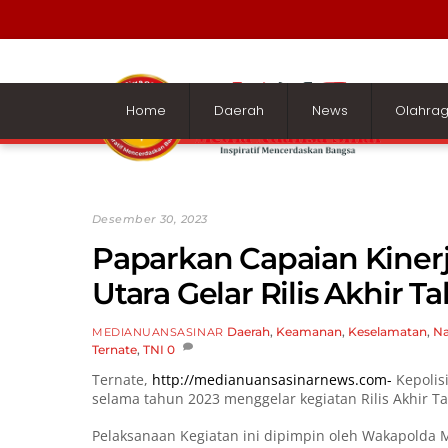
Skip
to
content
Home
Daerah
News
Olahra
Desember 30, 2023
Paparkan Capaian Kinerj
Utara Gelar Rilis Akhir T
Daerah
,
Keamanan
,
Keselamatan
,
Na
MEDIANUANSASINAR
Ternate
,
TNI
0
Ternate,
http://medianuansasinarnews.com-
Kepolis
selama tahun 2023 menggelar kegiatan Rilis Akhir T
Pelaksanaan Kegiatan ini dipimpin oleh Wakapolda Ma