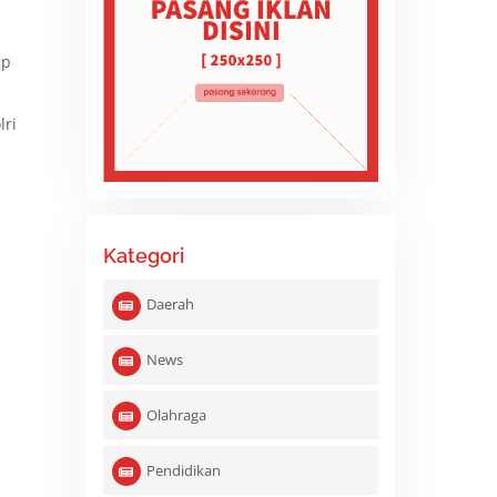
ap
lri
Kategori
Daerah
News
Olahraga
Pendidikan