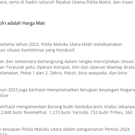
a, serta di hadiri seluruh Pejabat Utama Polda Malut, dan Insan
olri adalah Harga Mati
lama tahun 2023, Polda Maluku Utara telah melaksanakan
an situasi Kamtibmas yang Kondusif.
akan dan sementara berlangsung dalam rangka menciptakan situasi
an Terpusat yaitu Operasi Ketupat, lilin dan Operasi Mantap Brata
elamatan, Pekat 1 dan 2, Zebra, Patuh, bina waspada, dan bina
Tahun 2023 juga berhasil menyelamatkan kerugian keuangan Negara
iliar
 berhasil mengamankan Barang bukti Narkoba jenis shabu sebanya
 2.040 butir Neomethor, 1.272 butir Yarindo, 732 butir Trihex, 260
an kesiapan Polda Maluku Utara dalam pengamanan Pemilu 2024
024.