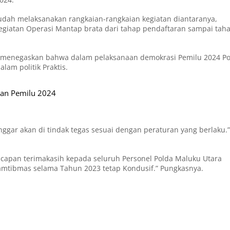
udah melaksanakan rangkaian-rangkaian kegiatan diantaranya,
 kegiatan Operasi Mantap brata dari tahap pendaftaran sampai tah
uga menegaskan bahwa dalam pelaksanaan demokrasi Pemilu 2024 Po
lam politik Praktis.
kan Pemilu 2024
nggar akan di tindak tegas sesuai dengan peraturan yang berlaku.”
apan terimakasih kepada seluruh Personel Polda Maluku Utara
Kamtibmas selama Tahun 2023 tetap Kondusif.” Pungkasnya.