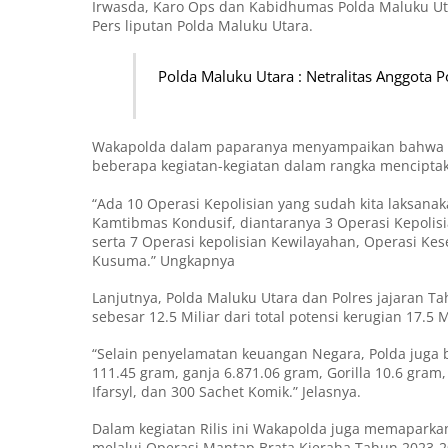
Irwasda, Karo Ops dan Kabidhumas Polda Maluku Utar
Pers liputan Polda Maluku Utara.
Polda Maluku Utara : Netralitas Anggota P
Wakapolda dalam paparanya menyampaikan bahwa se
beberapa kegiatan-kegiatan dalam rangka menciptak
“Ada 10 Operasi Kepolisian yang sudah kita laksan
Kamtibmas Kondusif, diantaranya 3 Operasi Kepolisi
serta 7 Operasi kepolisian Kewilayahan, Operasi Kes
Kusuma.” Ungkapnya
Lanjutnya, Polda Maluku Utara dan Polres jajaran 
sebesar 12.5 Miliar dari total potensi kerugian 17.5 M
“Selain penyelamatan keuangan Negara, Polda juga
111.45 gram, ganja 6.871.06 gram, Gorilla 10.6 gram,
Ifarsyl, dan 300 Sachet Komik.” Jelasnya.
Dalam kegiatan Rilis ini Wakapolda juga memapark
melalui Operasi Mantap Brata Kieraha Tahun 2023-2