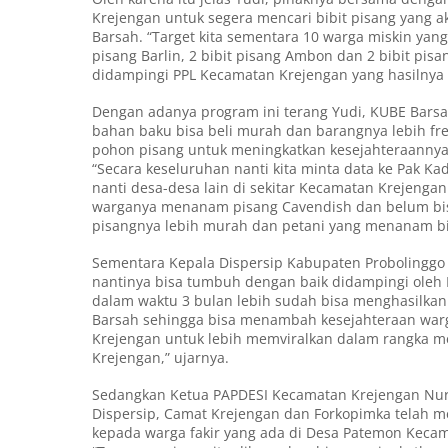
Krejengan untuk segera mencari bibit pisang yang a
Barsah. “Target kita sementara 10 warga miskin yan
pisang Barlin, 2 bibit pisang Ambon dan 2 bibit pi
didampingi PPL Kecamatan Krejengan yang hasilnya d
Dengan adanya program ini terang Yudi, KUBE Barsa
bahan baku bisa beli murah dan barangnya lebih fr
pohon pisang untuk meningkatkan kesejahteraannya
“Secara keseluruhan nanti kita minta data ke Pak Ka
nanti desa-desa lain di sekitar Kecamatan Krejeng
warganya menanam pisang Cavendish dan belum bi
pisangnya lebih murah dan petani yang menanam bi
Sementara Kepala Dispersip Kabupaten Probolinggo 
nantinya bisa tumbuh dengan baik didampingi oleh
dalam waktu 3 bulan lebih sudah bisa menghasilkan
Barsah sehingga bisa menambah kesejahteraan warga
Krejengan untuk lebih memviralkan dalam rangka m
Krejengan,” ujarnya.
Sedangkan Ketua PAPDESI Kecamatan Krejengan Nu
Dispersip, Camat Krejengan dan Forkopimka telah 
kepada warga fakir yang ada di Desa Patemon Kecam