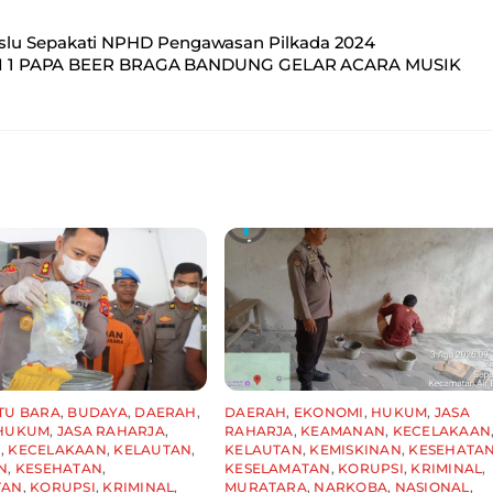
slu Sepakati NPHD Pengawasan Pilkada 2024
I 1 PAPA BEER BRAGA BANDUNG GELAR ACARA MUSIK
TU BARA
,
BUDAYA
,
DAERAH
,
DAERAH
,
EKONOMI
,
HUKUM
,
JASA
HUKUM
,
JASA RAHARJA
,
RAHARJA
,
KEAMANAN
,
KECELAKAAN
N
,
KECELAKAAN
,
KELAUTAN
,
KELAUTAN
,
KEMISKINAN
,
KESEHATA
N
,
KESEHATAN
,
KESELAMATAN
,
KORUPSI
,
KRIMINAL
,
TAN
,
KORUPSI
,
KRIMINAL
,
MURATARA
,
NARKOBA
,
NASIONAL
,