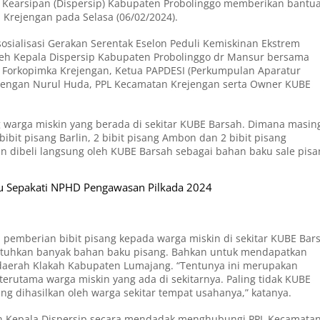
Kearsipan (Dispersip) Kabupaten Probolinggo memberikan bantu
Krejengan pada Selasa (06/02/2024).
sosialisasi Gerakan Serentak Eselon Peduli Kemiskinan Ekstrem
leh Kepala Dispersip Kabupaten Probolinggo dr Mansur bersama
Forkopimka Krejengan, Ketua PAPDESI (Perkumpulan Aparatur
jengan Nurul Huda, PPL Kecamatan Krejengan serta Owner KUBE
g warga miskin yang berada di sekitar KUBE Barsah. Dimana masin
ibit pisang Barlin, 2 bibit pisang Ambon dan 2 bibit pisang
n dibeli langsung oleh KUBE Barsah sebagai bahan baku sale pisa
u Sepakati NPHD Pengawasan Pilkada 2024
emberian bibit pisang kepada warga miskin di sekitar KUBE Bar
utuhkan banyak bahan baku pisang. Bahkan untuk mendapatkan
 daerah Klakah Kabupaten Lumajang. “Tentunya ini merupakan
erutama warga miskin yang ada di sekitarnya. Paling tidak KUBE
g dihasilkan oleh warga sekitar tempat usahanya,” katanya.
gan Kepala Dispersip secara mendadak menghubungi PPL Kecamata