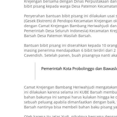
Krejengan bersama dengan Dinas Perpustakaan dan 
bibit pisang kepada warga Desa Patemon Kecamatan 
Penyerahan bantuan bibit pisang ini dilakukan usai 
(Gesek Ekstrem) di Pendopo Kecamatan Krejengan o
dengan Camat Krejengan Bambang Heriwahjudi dan 
Pemerintah Desa Seluruh Indonesia) Kecamatan Kre
Barsah Desa Patemon Wasilah Barsah.
Bantuan bibit pisang ini diserahkan kepada 10 oran
masing penerima mendapatkan 6 bibit terdiri dari 2 b
Cavendish. Setelah panen, buah pisangnya nanti aka
Pemerintah Kota Probolinggo dan Bawasl
Camat Krejengan Bambang Heriwahjudi mengatakan p
ini dilakukan karena selama ini KUBE Barsah memb
bahan bakunya ini sampai harus kulakan hingga ke
sebuah peluang apabila dimanfaatkan dengan baik, t
Barsah nantinya bisa membeli bahan baku pisang yan
Oleh karena itu jelas Yudi, pihaknya bersama den