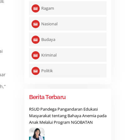
BE
Ragam
Nasional
Budaya
ai
Kriminal
Politik
uar
-
h,”
Berita Terbaru
RSUD Pandega Pangandaran Edukasi
Masyarakat tentang Bahaya Anemia pada
Anak Melalui Program NGOBATAN