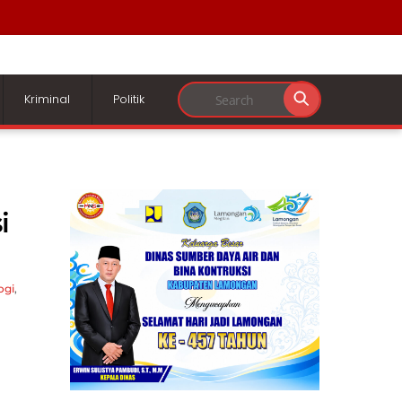
Kriminal
Politik
i
ogi
,