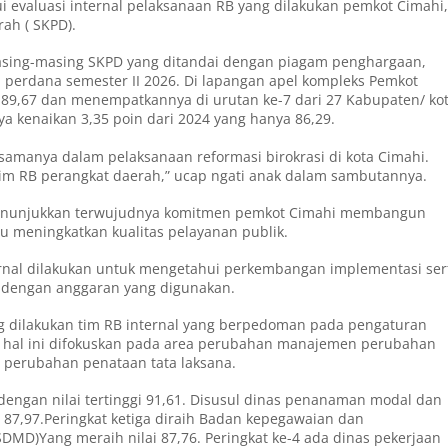
ui evaluasi internal pelaksanaan RB yang dilakukan pemkot Cimahi,
ah ( SKPD).
 masing-masing SKPD yang ditandai dengan piagam penghargaan,
 perdana semester II 2026. Di lapangan apel kompleks Pemkot
89,67 dan menempatkannya di urutan ke-7 dari 27 Kabupaten/ ko
a kenaikan 3,35 poin dari 2024 yang hanya 86,29.
asamanya dalam pelaksanaan reformasi birokrasi di kota Cimahi.
tim RB perangkat daerah,” ucap ngati anak dalam sambutannya.
 menunjukkan terwujudnya komitmen pemkot Cimahi membangun
mpu meningkatkan kualitas pelayanan publik.
ernal dilakukan untuk mengetahui perkembangan implementasi ser
n dengan anggaran yang digunakan.
g dilakukan tim RB internal yang berpedoman pada pengaturan
 hal ini difokuskan pada area perubahan manajemen perubahan
ea perubahan penataan tata laksana.
dengan nilai tertinggi 91,61. Disusul dinas penanaman modal dan
 87,97.Peringkat ketiga diraih Badan kepegawaian dan
D)Yang meraih nilai 87,76. Peringkat ke-4 ada dinas pekerjaan