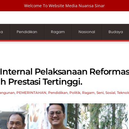
Welcome To Website Media Nuansa Sinar
ga
Pendidikan
Ragam
Nasional
Budaya
Internal Pelaksanaan Reformas
h Prestasi Tertinggi.
angunan
,
PEMERINTAHAN
,
Pendidikan
,
Politik
,
Ragam
,
Seni
,
Sosial
,
Teknol