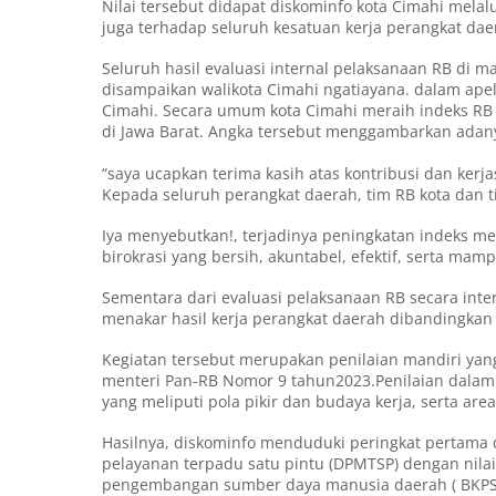
Nilai tersebut didapat diskominfo kota Cimahi melal
juga terhadap seluruh kesatuan kerja perangkat daer
Seluruh hasil evaluasi internal pelaksanaan RB di
disampaikan walikota Cimahi ngatiayana. dalam apel
Cimahi. Secara umum kota Cimahi meraih indeks RB 
di Jawa Barat. Angka tersebut menggambarkan adany
“saya ucapkan terima kasih atas kontribusi dan kerj
Kepada seluruh perangkat daerah, tim RB kota dan 
Iya menyebutkan!, terjadinya peningkatan indeks
birokrasi yang bersih, akuntabel, efektif, serta ma
Sementara dari evaluasi pelaksanaan RB secara int
menakar hasil kerja perangkat daerah dibandingka
Kegiatan tersebut merupakan penilaian mandiri yan
menteri Pan-RB Nomor 9 tahun2023.Penilaian dalam
yang meliputi pola pikir dan budaya kerja, serta ar
Hasilnya, diskominfo menduduki peringkat pertama 
pelayanan terpadu satu pintu (DPMTSP) dengan nilai
pengembangan sumber daya manusia daerah ( BKPSDM