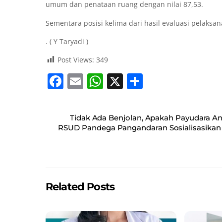
umum dan penataan ruang dengan nilai 87,53.
Sementara posisi kelima dari hasil evaluasi pelaksa
. ( Y Taryadi )
Post Views:
349
F
E
W
X
S
a
m
h
h
c
ai
at
ar
Tidak Ada Benjolan, Apakah Payudara An
e
l
s
e
RSUD Pandega Pangandaran Sosialisasikan 
b
A
o
p
o
p
Related Posts
k