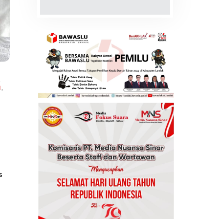
,
N
,
s