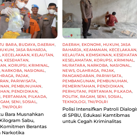
TU BARA
,
BUDAYA
,
DAERAH
,
DAERAH
,
EKONOMI
,
HUKUM
,
JASA
HUKUM
,
JASA RAHARJA
,
RAHARJA
,
KEAMANAN
,
KECELAKAAN
N
,
KECELAKAAN
,
KELAUTAN
,
KELAUTAN
,
KEMISKINAN
,
KESEHATA
N
,
KESEHATAN
,
KESELAMATAN
,
KORUPSI
,
KRIMINAL
,
TAN
,
KORUPSI
,
KRIMINAL
,
MURATARA
,
NARKOBA
,
NASIONAL
,
,
NARKOBA
,
NASIONAL
,
NEWS
,
OLAHRAGA
,
PAJAK
,
HRAGA
,
PAJAK
,
PANGANDARAN
,
PARIWISATA
,
ARAN
,
PARIWISATA
,
PEMBANGUNAN
,
PEMBUNUHAN
,
UNAN
,
PEMBUNUHAN
,
PEMERINTAHAN
,
PENDIDIKAN
,
AHAN
,
PENDIDIKAN
,
PERHUTANI
,
PERTANIAN
,
PILKADA
,
I
,
PERTANIAN
,
PILKADA
,
POLITIK
,
RAGAM
,
SENI
,
SOSIAL
,
AGAM
,
SENI
,
SOSIAL
,
TEKNOLOGI
,
TNI/POLRI
I
,
TNI/POLRI
Polisi Intensifkan Patroli Dialogi
tu Bara Musnahkan
di SPBU, Edukasi Kamtibmas
Kilogram Sabu,
untuk Cegah Kriminalitas
 Komitmen Berantas
 Narkotika