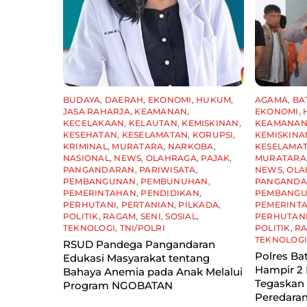
BUDAYA
,
DAERAH
,
EKONOMI
,
HUKUM
,
AGAMA
,
BA
JASA RAHARJA
,
KEAMANAN
,
EKONOMI
,
KECELAKAAN
,
KELAUTAN
,
KEMISKINAN
,
KEAMANA
KESEHATAN
,
KESELAMATAN
,
KORUPSI
,
KEMISKINA
KRIMINAL
,
MURATARA
,
NARKOBA
,
KESELAMA
NASIONAL
,
NEWS
,
OLAHRAGA
,
PAJAK
,
MURATARA
PANGANDARAN
,
PARIWISATA
,
NEWS
,
OLA
PEMBANGUNAN
,
PEMBUNUHAN
,
PANGAND
PEMERINTAHAN
,
PENDIDIKAN
,
PEMBANG
PERHUTANI
,
PERTANIAN
,
PILKADA
,
PEMERINT
POLITIK
,
RAGAM
,
SENI
,
SOSIAL
,
PERHUTAN
TEKNOLOGI
,
TNI/POLRI
POLITIK
,
R
TEKNOLOG
RSUD Pandega Pangandaran
Polres Ba
Edukasi Masyarakat tentang
Hampir 2 
Bahaya Anemia pada Anak Melalui
Tegaskan
Program NGOBATAN
Peredaran