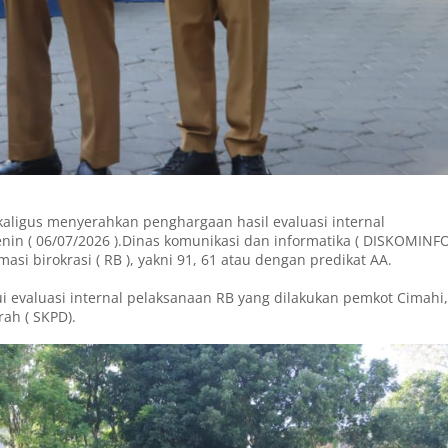
kaligus menyerahkan penghargaan hasil evaluasi internal
enin ( 06/07/2026 ).Dinas komunikasi dan informatika ( DISKOMINFO
asi birokrasi ( RB ), yakni 91, 61 atau dengan predikat AA.
ui evaluasi internal pelaksanaan RB yang dilakukan pemkot Cimahi,
ah ( SKPD).