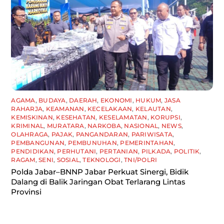
AGAMA
,
BUDAYA
,
DAERAH
,
EKONOMI
,
HUKUM
,
JASA
RAHARJA
,
KEAMANAN
,
KECELAKAAN
,
KELAUTAN
,
KEMISKINAN
,
KESEHATAN
,
KESELAMATAN
,
KORUPSI
,
KRIMINAL
,
MURATARA
,
NARKOBA
,
NASIONAL
,
NEWS
,
OLAHRAGA
,
PAJAK
,
PANGANDARAN
,
PARIWISATA
,
PEMBANGUNAN
,
PEMBUNUHAN
,
PEMERINTAHAN
,
PENDIDIKAN
,
PERHUTANI
,
PERTANIAN
,
PILKADA
,
POLITIK
,
RAGAM
,
SENI
,
SOSIAL
,
TEKNOLOGI
,
TNI/POLRI
Polda Jabar–BNNP Jabar Perkuat Sinergi, Bidik
Dalang di Balik Jaringan Obat Terlarang Lintas
Provinsi