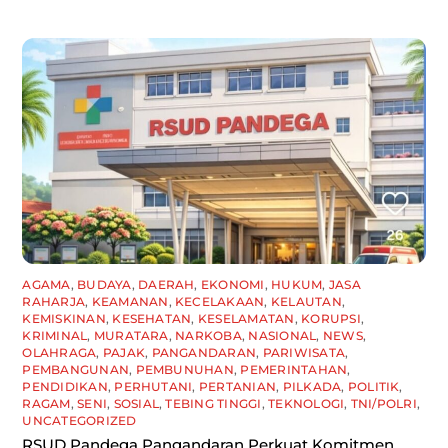
AGAMA
,
BUDAYA
,
DAERAH
,
EKONOMI
,
HUKUM
,
JASA
RAHARJA
,
KEAMANAN
,
KECELAKAAN
,
KELAUTAN
,
KEMISKINAN
,
KESEHATAN
,
KESELAMATAN
,
KORUPSI
,
KRIMINAL
,
MURATARA
,
NARKOBA
,
NASIONAL
,
NEWS
,
OLAHRAGA
,
PAJAK
,
PANGANDARAN
,
PARIWISATA
,
PEMBANGUNAN
,
PEMBUNUHAN
,
PEMERINTAHAN
,
PENDIDIKAN
,
PERHUTANI
,
PERTANIAN
,
PILKADA
,
POLITIK
,
RAGAM
,
SENI
,
SOSIAL
,
TEBING TINGGI
,
TEKNOLOGI
,
TNI/POLRI
,
UNCATEGORIZED
RSUD Pandega Pangandaran Perkuat Komitmen