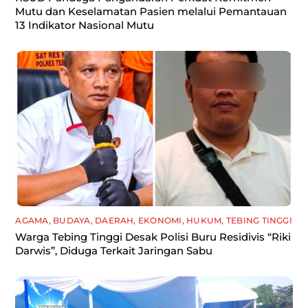
Mutu dan Keselamatan Pasien melalui Pemantauan
13 Indikator Nasional Mutu
AGAMA
,
BUDAYA
,
DAERAH
,
EKONOMI
,
HUKUM
,
TEBING TINGGI
Warga Tebing Tinggi Desak Polisi Buru Residivis “Riki
Darwis”, Diduga Terkait Jaringan Sabu