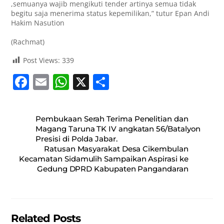
,semuanya wajib mengikuti tender artinya semua tidak
begitu saja menerima status kepemilikan,” tutur Epan Andi
Hakim Nasution
(Rachmat)
Post Views:
339
F
E
W
X
S
a
m
h
h
c
ai
at
ar
Pembukaan Serah Terima Penelitian dan
e
l
s
e
Magang Taruna TK IV angkatan 56/Batalyon
Presisi di Polda Jabar.
b
A
Ratusan Masyarakat Desa Cikembulan
o
p
Kecamatan Sidamulih Sampaikan Aspirasi ke
Gedung DPRD Kabupaten Pangandaran
o
p
k
Related Posts