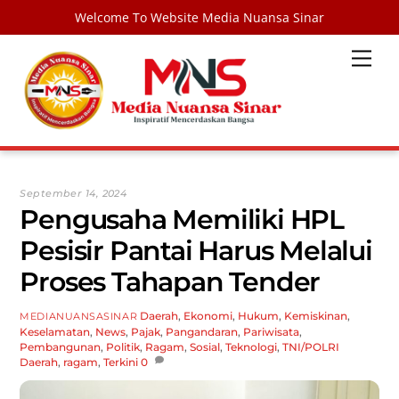
Welcome To Website Media Nuansa Sinar
Skip
Men
to
content
September 14, 2024
Pengusaha Memiliki HPL
Pesisir Pantai Harus Melalui
Proses Tahapan Tender
Daerah
,
Ekonomi
,
Hukum
,
Kemiskinan
,
MEDIANUANSASINAR
Keselamatan
,
News
,
Pajak
,
Pangandaran
,
Pariwisata
,
Pembangunan
,
Politik
,
Ragam
,
Sosial
,
Teknologi
,
TNI/POLRI
Daerah
,
ragam
,
Terkini
0