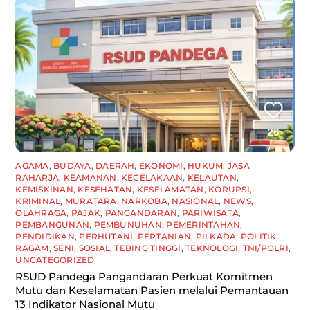
AGAMA
,
BUDAYA
,
DAERAH
,
EKONOMI
,
HUKUM
,
JASA
RAHARJA
,
KEAMANAN
,
KECELAKAAN
,
KELAUTAN
,
KEMISKINAN
,
KESEHATAN
,
KESELAMATAN
,
KORUPSI
,
KRIMINAL
,
MURATARA
,
NARKOBA
,
NASIONAL
,
NEWS
,
OLAHRAGA
,
PAJAK
,
PANGANDARAN
,
PARIWISATA
,
PEMBANGUNAN
,
PEMBUNUHAN
,
PEMERINTAHAN
,
PENDIDIKAN
,
PERHUTANI
,
PERTANIAN
,
PILKADA
,
POLITIK
,
RAGAM
,
SENI
,
SOSIAL
,
TEBING TINGGI
,
TEKNOLOGI
,
TNI/POLRI
,
UNCATEGORIZED
RSUD Pandega Pangandaran Perkuat Komitmen
Mutu dan Keselamatan Pasien melalui Pemantauan
13 Indikator Nasional Mutu