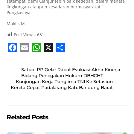
setempat, demi Cianjur lebih baik kedepan, dalam menata
lingkungan ataupun kesadaran bermasyarakat.”
Pungkasnya
Muklis M
Post Views:
651
F
E
W
X
S
a
m
h
h
c
ai
at
ar
Satpol PP Gelar Rapat Evaluasi Akhir Kinerja
e
l
s
e
Bidang Penegakan Hukum DBHCHT
Kunjungan Kerja Panglima TNI Ke Setasiun
b
A
Kereta Cepat Padalarang Kab. Bandung Barat
o
p
o
p
k
Related Posts