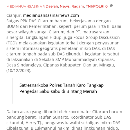
Daerah
,
News
,
Ragam
,
TNI/POLRI
0
MEDIANUANSASINAR
Cianjur,
medianuansasinarnews.com-
Satgas PPK DAS Citarum harum, bekerjasama dengan
BUMN dari Pemerintahan, seperti perum jasa Tirta II, balai
besar wilayah sungai Citarum, dan PT. matrasarakan
sinergita, Lingkungan Hidup, juga Focus Group Discussion
(FGD), melaksanakan kegiatan terkait dengan penyusunan
sistem informasi geografis pemetaan mikro DAS, di DAS
citarum tengah pada sub DAS cikundul, kegiatan tersebut
di laksanakan di Sekolah SMP Muhammadiyah Cipanas,
Desa Sindanglaya, Cipanas Kabupaten Cianjur. Minggu,
(10/12/2023).
Satresnarkoba Polres Tanah Karo Tangkap
Pengedar Sabu-sabu di Bintang Meriah
Dalam acara yang dihadiri oleh koordinator Citarum harum
bandung barat, Taufan Sunarto, Koordinator Sub DAS
cikundul, Herry TJ., pengawas kawalhi sekaligus mikro DAS
Cibalagung, B Lukmannul hakim. dinas lingkungan hidup,