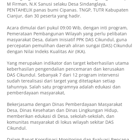
M Firman, N.K Sanusi selaku Desa Sindanglaya,
PENTAHELIX panas bumi Cipanas. TNGP, TUTR Kabupaten
Cianjur, dan 30 peserta yang hadir.
Acara dimulai dari pukul 09:00 Wib, dengan inti program,
Pemerataan Pembangunan Wilayah yang perlu pelibatan
masyarakat Desa, dalam Inisiatif PPK DAS Cikundul, guna
percepatan pemulihan daerah aliran sungai (DAS) Cikundul
dengan Nilai Indeks Kualitas Air (IKA).
Yang merupakan indikator dan target keberhasilan utama
keberhasilan pengendalian pencemaran dan kerusakan
DAS Cikundul. Sebanyak 7 dari 12 program intervensi
sudah terealisasi dari target yang ditetapkan setiap
tahunnya. Salah satu programnya adalah edukasi dan
pemberdayaan masyarakat,
Bekerjasama dengan Dinas Pemberdayaan Masyarakat
Desa, Dinas Kesehatan dan Dinas Lingkungan Hidup,
memberikan edukasi di Desa, sekolah-sekolah, dan
komunitas masyarakat di lokus wilayah sekitar DAS
Cikundul.
Dalam Rapat Koordinasi Monitoring dan Evaluasi Rencana