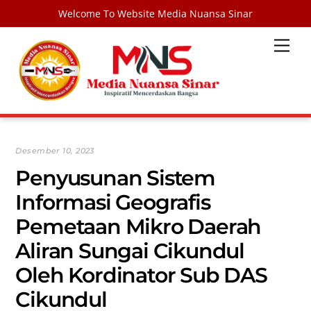
Welcome To Website Media Nuansa Sinar
Skip
Men
to
content
Desember 10, 2023
Penyusunan Sistem
Informasi Geografis
Pemetaan Mikro Daerah
Aliran Sungai Cikundul
Oleh Kordinator Sub DAS
Cikundul