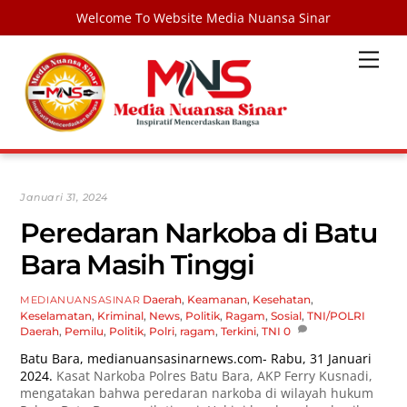
Welcome To Website Media Nuansa Sinar
Skip
Men
to
content
Januari 31, 2024
Peredaran Narkoba di Batu
Bara Masih Tinggi
Daerah
,
Keamanan
,
Kesehatan
,
MEDIANUANSASINAR
Keselamatan
,
Kriminal
,
News
,
Politik
,
Ragam
,
Sosial
,
TNI/POLRI
Daerah
,
Pemilu
,
Politik
,
Polri
,
ragam
,
Terkini
,
TNI
0
Batu Bara,
medianuansasinarnews.com-
Rabu, 31 Januari
2024.
Kasat Narkoba Polres Batu Bara, AKP Ferry Kusnadi,
mengatakan bahwa peredaran narkoba di wilayah hukum