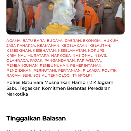
AGAMA
,
BATU BARA
,
BUDAYA
,
DAERAH
,
EKONOMI
,
HUKUM
,
JASA RAHARJA
,
KEAMANAN
,
KECELAKAAN
,
KELAUTAN
,
KEMISKINAN
,
KESEHATAN
,
KESELAMATAN
,
KORUPSI
,
KRIMINAL
,
MURATARA
,
NARKOBA
,
NASIONAL
,
NEWS
,
OLAHRAGA
,
PAJAK
,
PANGANDARAN
,
PARIWISATA
,
PEMBANGUNAN
,
PEMBUNUHAN
,
PEMERINTAHAN
,
PENDIDIKAN
,
PERHUTANI
,
PERTANIAN
,
PILKADA
,
POLITIK
,
RAGAM
,
SENI
,
SOSIAL
,
TEKNOLOGI
,
TNI/POLRI
Polres Batu Bara Musnahkan Hampir 2 Kilogram
Sabu, Tegaskan Komitmen Berantas Peredaran
Narkotika
Tinggalkan Balasan