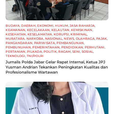
BUDAYA
,
DAERAH
,
EKONOMI
,
HUKUM
,
JASA RAHARJA
,
KEAMANAN
,
KECELAKAAN
,
KELAUTAN
,
KEMISKINAN
,
KESEHATAN
,
KESELAMATAN
,
KORUPSI
,
KRIMINAL
,
MURATARA
,
NARKOBA
,
NASIONAL
,
NEWS
,
OLAHRAGA
,
PAJAK
,
PANGANDARAN
,
PARIWISATA
,
PEMBANGUNAN
,
PEMBUNUHAN
,
PEMERINTAHAN
,
PENDIDIKAN
,
PERHUTANI
,
PERTANIAN
,
PILKADA
,
POLITIK
,
RAGAM
,
SENI
,
SOSIAL
,
TEKNOLOGI
,
TNI/POLRI
Jurnalis Polda Jabar Gelar Rapat Internal, Ketua JPJ
Yusman Andrian Tekankan Peningkatan Kualitas dan
Profesionalisme Wartawan