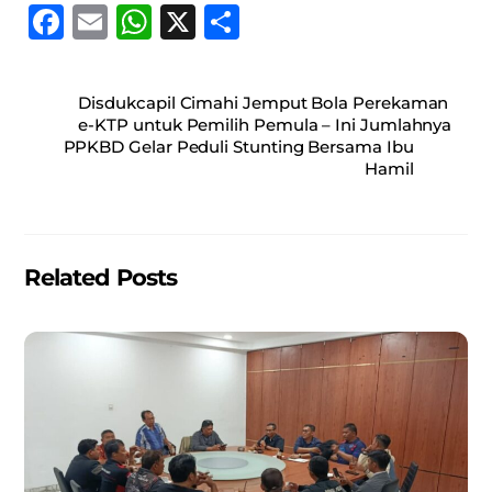
F
E
W
X
S
a
m
h
h
c
ai
at
ar
Disdukcapil Cimahi Jemput Bola Perekaman
e
l
s
e
e-KTP untuk Pemilih Pemula – Ini Jumlahnya
PPKBD Gelar Peduli Stunting Bersama Ibu
b
A
Hamil
o
p
o
p
k
Related Posts