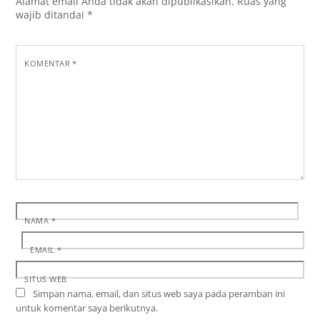
Alamat email Anda tidak akan dipublikasikan.
Ruas yang
wajib ditandai
*
KOMENTAR
*
NAMA
*
EMAIL
*
SITUS WEB
Simpan nama, email, dan situs web saya pada peramban ini
untuk komentar saya berikutnya.