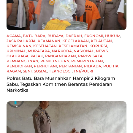
AGAMA
,
BATU BARA
,
BUDAYA
,
DAERAH
,
EKONOMI
,
HUKUM
,
JASA RAHARJA
,
KEAMANAN
,
KECELAKAAN
,
KELAUTAN
,
KEMISKINAN
,
KESEHATAN
,
KESELAMATAN
,
KORUPSI
,
KRIMINAL
,
MURATARA
,
NARKOBA
,
NASIONAL
,
NEWS
,
OLAHRAGA
,
PAJAK
,
PANGANDARAN
,
PARIWISATA
,
PEMBANGUNAN
,
PEMBUNUHAN
,
PEMERINTAHAN
,
PENDIDIKAN
,
PERHUTANI
,
PERTANIAN
,
PILKADA
,
POLITIK
,
RAGAM
,
SENI
,
SOSIAL
,
TEKNOLOGI
,
TNI/POLRI
Polres Batu Bara Musnahkan Hampir 2 Kilogram
Sabu, Tegaskan Komitmen Berantas Peredaran
Narkotika