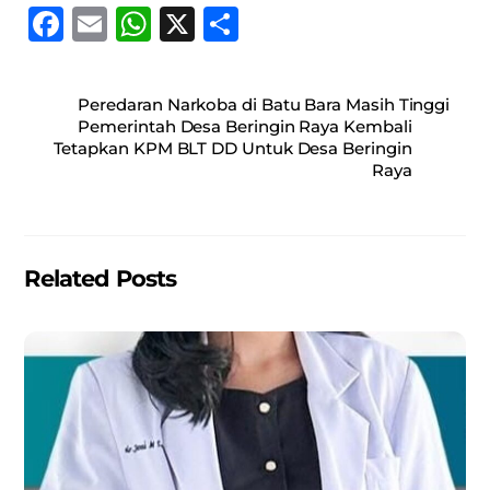
F
E
W
X
S
a
m
h
h
c
ai
at
ar
Peredaran Narkoba di Batu Bara Masih Tinggi
e
l
s
e
Pemerintah Desa Beringin Raya Kembali
Tetapkan KPM BLT DD Untuk Desa Beringin
b
A
Raya
o
p
o
p
k
Related Posts