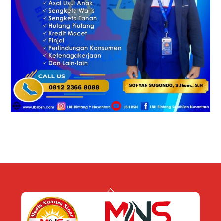
Back
To
Top