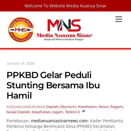
Welcome To Website Media Nuansa Sinar
Skip
Men
to
content
Januari 31, 2024
PPKBD Gelar Peduli
Stunting Bersama Ibu
Hamil
Daerah
,
Ekonomi
,
Kesehatan
,
News
,
Ragam
,
MEDIANUANSASINAR
Sosial
Daerah
,
Kesehatan
,
ragam
,
Terkini
0
Pamekasan,
medianuansasinarnews.com-
Kader Pembantu
Pembina Keluarga Berencana Desa (PPKBD) Kecamatan