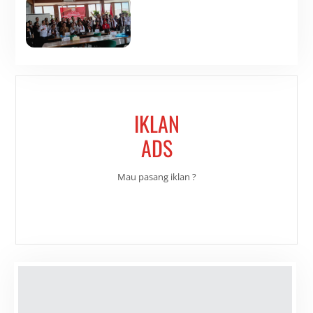
IKLAN
ADS
Mau pasang iklan ?