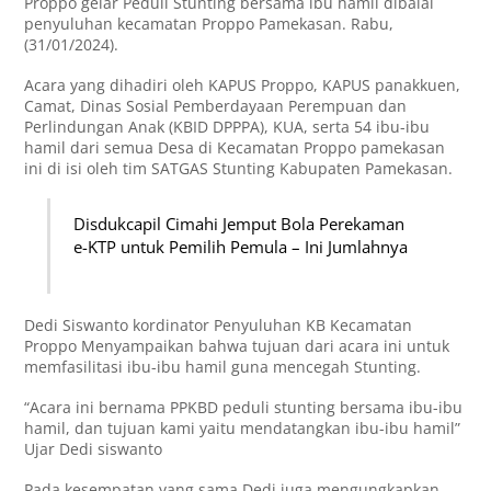
Proppo gelar Peduli Stunting bersama ibu hamil dibalai
penyuluhan kecamatan Proppo Pamekasan. Rabu,
(31/01/2024).
Acara yang dihadiri oleh KAPUS Proppo, KAPUS panakkuen,
Camat, Dinas Sosial Pemberdayaan Perempuan dan
Perlindungan Anak (KBID DPPPA), KUA, serta 54 ibu-ibu
hamil dari semua Desa di Kecamatan Proppo pamekasan
ini di isi oleh tim SATGAS Stunting Kabupaten Pamekasan.
Disdukcapil Cimahi Jemput Bola Perekaman
e-KTP untuk Pemilih Pemula – Ini Jumlahnya
Dedi Siswanto kordinator Penyuluhan KB Kecamatan
Proppo Menyampaikan bahwa tujuan dari acara ini untuk
memfasilitasi ibu-ibu hamil guna mencegah Stunting.
“Acara ini bernama PPKBD peduli stunting bersama ibu-ibu
hamil, dan tujuan kami yaitu mendatangkan ibu-ibu hamil”
Ujar Dedi siswanto
Pada kesempatan yang sama Dedi juga mengungkapkan