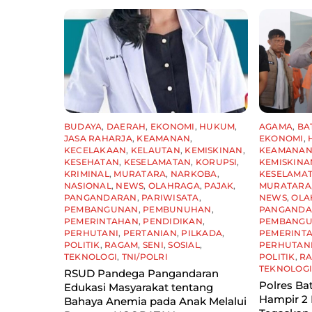
BUDAYA
,
DAERAH
,
EKONOMI
,
HUKUM
,
AGAMA
,
BA
JASA RAHARJA
,
KEAMANAN
,
EKONOMI
,
KECELAKAAN
,
KELAUTAN
,
KEMISKINAN
,
KEAMANA
KESEHATAN
,
KESELAMATAN
,
KORUPSI
,
KEMISKINA
KRIMINAL
,
MURATARA
,
NARKOBA
,
KESELAMA
NASIONAL
,
NEWS
,
OLAHRAGA
,
PAJAK
,
MURATARA
PANGANDARAN
,
PARIWISATA
,
NEWS
,
OLA
PEMBANGUNAN
,
PEMBUNUHAN
,
PANGAND
PEMERINTAHAN
,
PENDIDIKAN
,
PEMBANG
PERHUTANI
,
PERTANIAN
,
PILKADA
,
PEMERINT
POLITIK
,
RAGAM
,
SENI
,
SOSIAL
,
PERHUTAN
TEKNOLOGI
,
TNI/POLRI
POLITIK
,
R
TEKNOLOG
RSUD Pandega Pangandaran
Polres Ba
Edukasi Masyarakat tentang
Hampir 2 
Bahaya Anemia pada Anak Melalui