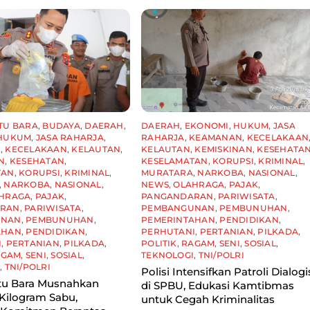
TU BARA
,
BUDAYA
,
DAERAH
,
DAERAH
,
EKONOMI
,
HUKUM
,
JASA
HUKUM
,
JASA RAHARJA
,
RAHARJA
,
KEAMANAN
,
KECELAKAAN
N
,
KECELAKAAN
,
KELAUTAN
,
KELAUTAN
,
KEMISKINAN
,
KESEHATA
N
,
KESEHATAN
,
KESELAMATAN
,
KORUPSI
,
KRIMINAL
,
TAN
,
KORUPSI
,
KRIMINAL
,
MURATARA
,
NARKOBA
,
NASIONAL
,
,
NARKOBA
,
NASIONAL
,
NEWS
,
OLAHRAGA
,
PAJAK
,
HRAGA
,
PAJAK
,
PANGANDARAN
,
PARIWISATA
,
ARAN
,
PARIWISATA
,
PEMBANGUNAN
,
PEMBUNUHAN
,
UNAN
,
PEMBUNUHAN
,
PEMERINTAHAN
,
PENDIDIKAN
,
AHAN
,
PENDIDIKAN
,
PERHUTANI
,
PERTANIAN
,
PILKADA
,
I
,
PERTANIAN
,
PILKADA
,
POLITIK
,
RAGAM
,
SENI
,
SOSIAL
,
AGAM
,
SENI
,
SOSIAL
,
TEKNOLOGI
,
TNI/POLRI
I
,
TNI/POLRI
Polisi Intensifkan Patroli Dialogi
tu Bara Musnahkan
di SPBU, Edukasi Kamtibmas
Kilogram Sabu,
untuk Cegah Kriminalitas