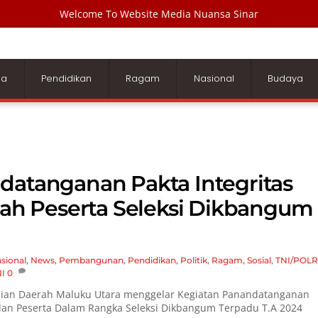
Welcome To Website Media Nuansa Sinar
ga
Pendidikan
Ragam
Nasional
Budaya
datanganan Pakta Integritas
h Peserta Seleksi Dikbangum
sional
,
News
,
Pembangunan
,
Pendidikan
,
Politik
,
Ragam
,
Sosial
,
TNI/POLR
I
0
ian Daerah Maluku Utara menggelar Kegiatan Panandatanganan
 dan Peserta Dalam Rangka Seleksi Dikbangum Terpadu T.A 2024