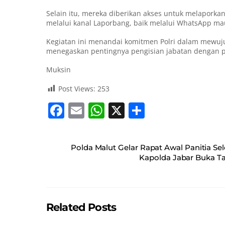
Selain itu, mereka diberikan akses untuk melaporkan
melalui kanal Laporbang, baik melalui WhatsApp ma
Kegiatan ini menandai komitmen Polri dalam mewujud
menegaskan pentingnya pengisian jabatan dengan per
Muksin
Post Views:
253
F
E
W
X
S
a
m
h
h
c
ai
at
ar
Polda Malut Gelar Rapat Awal Panitia S
e
l
s
e
Kapolda Jabar Buka Tak
b
A
o
p
o
p
Related Posts
k