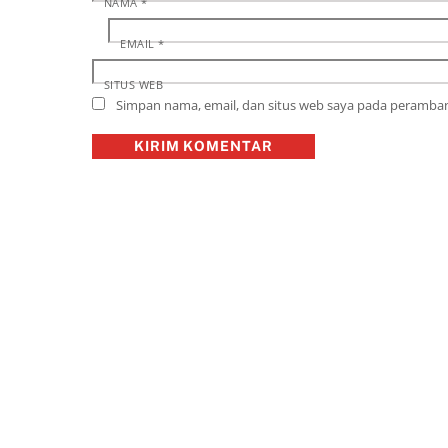
NAMA
*
EMAIL
*
SITUS WEB
Simpan nama, email, dan situs web saya pada peramban