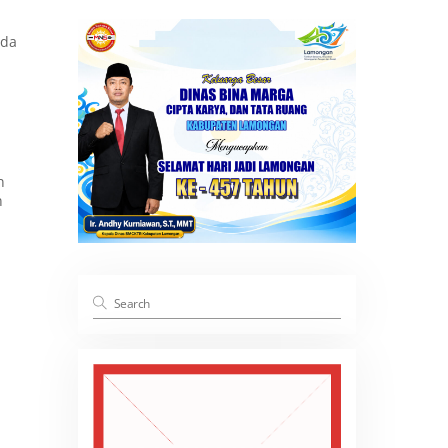
sda
n
n