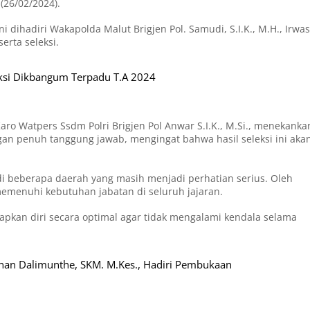
(26/02/2024).
i dihadiri Wakapolda Malut Brigjen Pol. Samudi, S.I.K., M.H., Irwa
erta seleksi.
eksi Dikbangum Terpadu T.A 2024
ro Watpers Ssdm Polri Brigjen Pol Anwar S.I.K., M.Si., menekanka
gan penuh tanggung jawab, mengingat bahwa hasil seleksi ini aka
di beberapa daerah yang masih menjadi perhatian serius. Oleh
k memenuhi kebutuhan jabatan di seluruh jajaran.
iapkan diri secara optimal agar tidak mengalami kendala selama
etnan Dalimunthe, SKM. M.Kes., Hadiri Pembukaan