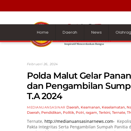
Skip
to
content
Home
Daerah
News
Olahra
Februari 26, 2024
Polda Malut Gelar Panan
dan Pengambilan Sumpa
T.A 2024
Daerah
,
Keamanan
,
Keselamatan
,
Na
MEDIANUANSASINAR
Daerah
,
Pendidikan
,
Politik
,
Polri
,
ragam
,
Terkini
,
Ternate
,
TN
Ternate,
http://medianuansasinarnews.com-
Kepolis
Pakta Integritas Serta Pengambilan Sumpah Panitia