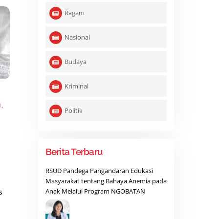
Ragam
Nasional
Budaya
Kriminal
,
N
,
Politik
Berita Terbaru
RSUD Pandega Pangandaran Edukasi
Masyarakat tentang Bahaya Anemia pada
Anak Melalui Program NGOBATAN
s