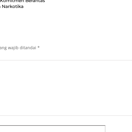
 Komitmen Berantas
 Narkotika
ang wajib ditandai
*