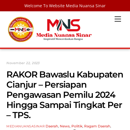
Welcome To Website Media Nuansa Sinar
Skip
Men
to
content
November 22, 2023
RAKOR Bawaslu Kabupaten
Cianjur – Persiapan
Pengawasan Pemilu 2024
Hingga Sampai Tingkat Per
– TPS.
Daerah
,
News
,
Politik
,
Ragam
Daerah
,
MEDIANUANSASINAR