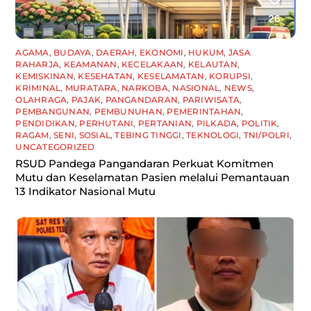
AGAMA
,
BUDAYA
,
DAERAH
,
EKONOMI
,
HUKUM
,
JASA
RAHARJA
,
KEAMANAN
,
KECELAKAAN
,
KELAUTAN
,
KEMISKINAN
,
KESEHATAN
,
KESELAMATAN
,
KORUPSI
,
KRIMINAL
,
MURATARA
,
NARKOBA
,
NASIONAL
,
NEWS
,
OLAHRAGA
,
PAJAK
,
PANGANDARAN
,
PARIWISATA
,
PEMBANGUNAN
,
PEMBUNUHAN
,
PEMERINTAHAN
,
PENDIDIKAN
,
PERHUTANI
,
PERTANIAN
,
PILKADA
,
POLITIK
,
RAGAM
,
SENI
,
SOSIAL
,
TEBING TINGGI
,
TEKNOLOGI
,
TNI/POLRI
,
UNCATEGORIZED
RSUD Pandega Pangandaran Perkuat Komitmen
Mutu dan Keselamatan Pasien melalui Pemantauan
13 Indikator Nasional Mutu