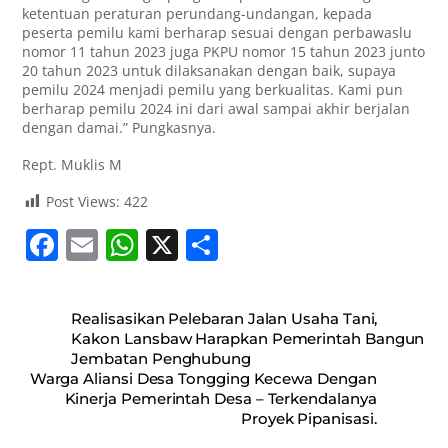
ketentuan peraturan perundang-undangan, kepada
peserta pemilu kami berharap sesuai dengan perbawaslu
nomor 11 tahun 2023 juga PKPU nomor 15 tahun 2023 junto
20 tahun 2023 untuk dilaksanakan dengan baik, supaya
pemilu 2024 menjadi pemilu yang berkualitas. Kami pun
berharap pemilu 2024 ini dari awal sampai akhir berjalan
dengan damai.” Pungkasnya.
Rept. Muklis M
Post Views:
422
F
E
W
X
S
a
m
h
h
c
ai
at
ar
Realisasikan Pelebaran Jalan Usaha Tani,
e
l
s
e
Kakon Lansbaw Harapkan Pemerintah Bangun
Jembatan Penghubung
b
A
Warga Aliansi Desa Tongging Kecewa Dengan
o
p
Kinerja Pemerintah Desa – Terkendalanya
Proyek Pipanisasi.
o
p