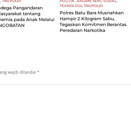
I
,
TNI/POLRI
POLITIK
,
RAGAM
,
SENI
,
SOSIAL
,
TEKNOLOGI
,
TNI/POLRI
dega Pangandaran
Polres Batu Bara Musnahkan
asyarakat tentang
Hampir 2 Kilogram Sabu,
nemia pada Anak Melalui
Tegaskan Komitmen Berantas
 NGOBATAN
Peredaran Narkotika
ang wajib ditandai
*