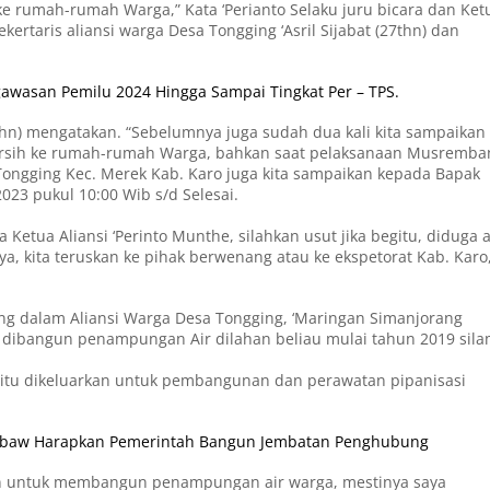
ke rumah-rumah Warga,” Kata ‘Perianto Selaku juru bicara dan Ket
ertaris aliansi warga Desa Tongging ‘Asril Sijabat (27thn) dan
awasan Pemilu 2024 Hingga Sampai Tingkat Per – TPS.
hn) mengatakan. “Sebelumnya juga sudah dua kali kita sampaikan
rsih ke rumah-rumah Warga, bahkan saat pelaksanaan Musremba
 Tongging Kec. Merek Kab. Karo juga kita sampaikan kepada Bapak
023 pukul 10:00 Wib s/d Selesai.
etua Aliansi ‘Perinto Munthe, silahkan usut jika begitu, diduga 
nya, kita teruskan ke pihak berwenang atau ke ekspetorat Kab. Karo
ng dalam Aliansi Warga Desa Tongging, ‘Maringan Simanjorang
t dibangun penampungan Air dilahan beliau mulai tahun 2019 sil
 itu dikeluarkan untuk pembangunan dan perawatan pipanisasi
ansbaw Harapkan Pemerintah Bangun Jembatan Penghubung
kan untuk membangun penampungan air warga, mestinya saya