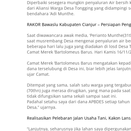
Diperbaiki sesegera mungkin penyaluran Air bersih 
dari Aliansi Warga Desa Tongging yang didampingi sek
bendahara ‘Adi Munthe.
RAKOR Bawaslu Kabupaten Cianjur – Persiapan Peng
Saat diwawancara awak media, ‘Perianto Munthe(31t
saat musrembang Desa mengenai penyaluran air be
beberapa hari lalu juga yang diadakan di losd Desa
Camat Merek ‘Bartolomeus Barus. Hari Kamis 16/11/2
Camat Merek ‘Bartolomeus Barus mengatakan kepada K
dana terselubung di Desa ini, biar lebih jelas lanjut
ujar Camat.
Ditempat yang sama, salah satu warga yang tergabu
(70thn) juga merasa dirugikan, yang mana pada saa
tidak difungsikan sama sekali sampai saat ini.
Padahal setahu saya dari dana APBDES setiap tahun
Desa,” ujarnya.
Realisasikan Pelebaran Jalan Usaha Tani, Kakon L
“Lanjutnya, seharusnya jika lahan saya diperguna