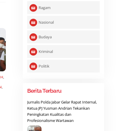
Ragam
Nasional
Budaya
Kriminal
Politik
AH
,
N
,
Berita Terbaru
Jurnalis Polda Jabar Gelar Rapat Internal,
Ketua JPJ Yusman Andrian Tekankan
Peningkatan Kualitas dan
Profesionalisme Wartawan