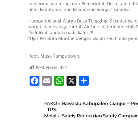
menerima ganti rugi dari Pemerintah Desa, tapi tid
demi kebutuhan dan kelancaran warga,” katanya.
Harapan Aliansi Warga Desa Tongging, Secepatnya di
warga. Kami sangat butuh Air bersih, terlebih lebih D
Pedulikah anda kepada kami..?!
“Ujar Perianto Munthe dengan wajah sedih dan pe
Rept. Musa Tampubolon.
Post Views:
437
F
E
W
X
S
a
m
h
h
c
ai
at
ar
RAKOR Bawaslu Kabupaten Cianjur – Pe
e
l
s
e
– TPS.
Melalui Safety Riding dan Safety Campa
b
A
o
p