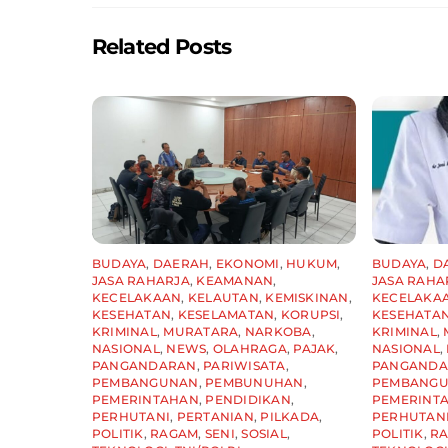
o
p
k
Related Posts
BUDAYA
,
DAERAH
,
EKONOMI
,
HUKUM
,
BUDAYA
,
D
JASA RAHARJA
,
KEAMANAN
,
JASA RAHA
KECELAKAAN
,
KELAUTAN
,
KEMISKINAN
,
KECELAKA
KESEHATAN
,
KESELAMATAN
,
KORUPSI
,
KESEHATA
KRIMINAL
,
MURATARA
,
NARKOBA
,
KRIMINAL
,
NASIONAL
,
NEWS
,
OLAHRAGA
,
PAJAK
,
NASIONAL
,
PANGANDARAN
,
PARIWISATA
,
PANGAND
PEMBANGUNAN
,
PEMBUNUHAN
,
PEMBANG
PEMERINTAHAN
,
PENDIDIKAN
,
PEMERINT
PERHUTANI
,
PERTANIAN
,
PILKADA
,
PERHUTAN
POLITIK
,
RAGAM
,
SENI
,
SOSIAL
,
POLITIK
,
R