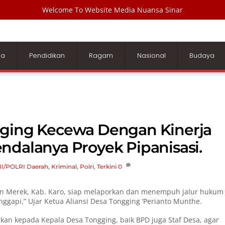
Welcome To Website Media Nuansa Sinar
ga
Pendidikan
Ragam
Nasional
Budaya
gging Kecewa Dengan Kinerja
ndalanya Proyek Pipanisasi.
I/POLRI
Daerah
,
Kriminal
,
Polri
,
Terkini
0
tan Merek, Kab. Karo, siap melaporkan dan menempuh jalur hukum
nggapi,” Ujar Ketua Aliansi Desa Tongging ‘Perianto Munthe.
ikan kepada Kepala Desa Tongging, baik BPD juga Staf Desa, agar