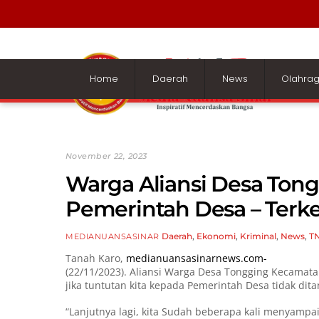
Skip
to
content
Home
Daerah
News
Olahra
November 22, 2023
Warga Aliansi Desa Ton
Pemerintah Desa – Terke
Daerah
,
Ekonomi
,
Kriminal
,
News
,
TN
MEDIANUANSASINAR
Tanah Karo,
medianuansasinarnews.com-
(22/11/2023). Aliansi Warga Desa Tongging Kecama
jika tuntutan kita kepada Pemerintah Desa tidak dita
“Lanjutnya lagi, kita Sudah beberapa kali menyampa