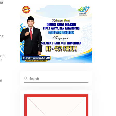
ua
ng
ada
,”
am