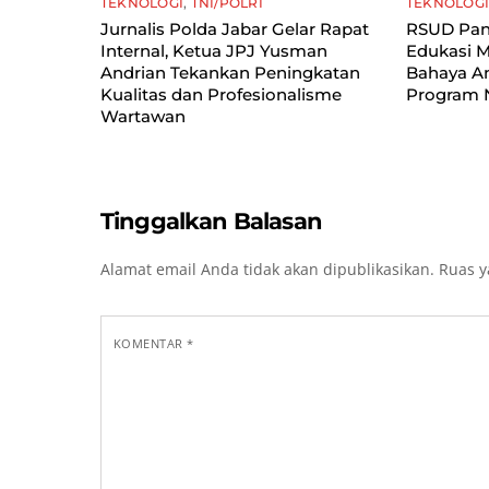
TEKNOLOGI
,
TNI/POLRI
TEKNOLOG
Jurnalis Polda Jabar Gelar Rapat
RSUD Pan
Internal, Ketua JPJ Yusman
Edukasi M
Andrian Tekankan Peningkatan
Bahaya A
Kualitas dan Profesionalisme
Program
Wartawan
Tinggalkan Balasan
Alamat email Anda tidak akan dipublikasikan.
Ruas y
KOMENTAR
*