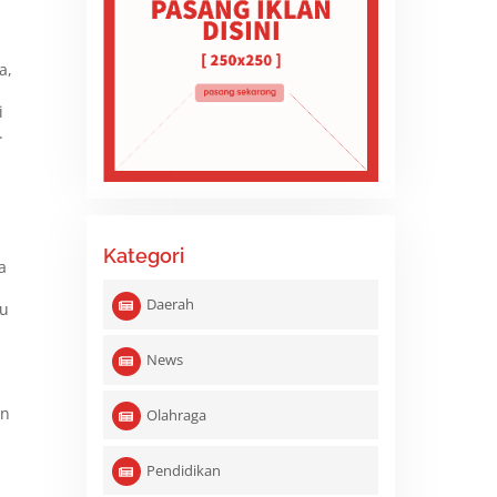
a,
i
.
Kategori
a
Daerah
ju
News
an
Olahraga
Pendidikan