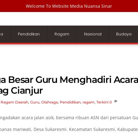
Welcome To Website Media Nuansa Sinar
ga
Pendidikan
Ragam
Nasional
Budaya
ga Besar Guru Menghadiri Acar
g Cianjur
,
Ragam
Daerah
,
Guru
,
Olahraga
,
Pendidikan
,
ragam
,
Terkini
0
gadakan acara jalan asik, bersama ribuan ASN dari persatuan G
ipanas mariwati, Desa Sukaresmi. Kecamatan Sukaresmi, Kabupate