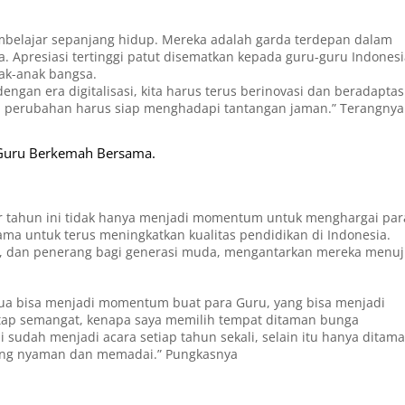
embelajar sepanjang hidup. Mereka adalah garda terdepan dalam
Apresiasi tertinggi patut disematkan kepada guru-guru Indonesi
ak-anak bangsa.
gan era digitalisasi, kita harus terus berinovasi dan beradaptas
 perubahan harus siap menghadapi tantangan jaman.” Terangnya
 Guru Berkemah Bersama.
ur tahun ini tidak hanya menjadi momentum untuk menghargai par
ama untuk terus meningkatkan kualitas pendidikan di Indonesia.
or, dan penerang bagi generasi muda, mengantarkan mereka menu
a bisa menjadi momentum buat para Guru, yang bisa menjadi
etap semangat, kenapa saya memilih tempat ditaman bunga
i sudah menjadi acara setiap tahun sekali, selain itu hanya ditam
ang nyaman dan memadai.” Pungkasnya