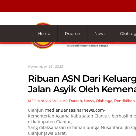
Skip
to
content
Home
Daerah
News
Olahra
November 26, 2023
Ribuan ASN Dari Keluar
Jalan Asyik Oleh Kemena
Daerah
,
News
,
Olahraga
,
Pendidikan
MEDIANUANSASINAR
Cianjur,
medianuansasinarnews.com-
Kementerian Agama Kabupaten Cianjur, berhasil men
di kabupaten Cianjur,
Yang dilaksanakan di taman bunga Nusantara, jln C
Cianjur Jawa Barat.