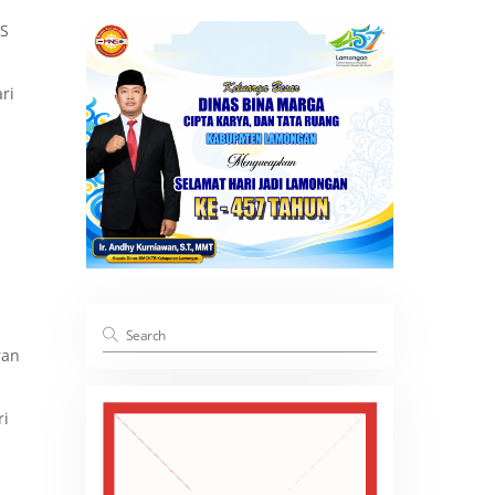
AS
ri
ran
ri