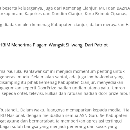
ru beserta keluarganya, Juga dari Kemenag Cianjur, MUI dan BAZN
Forkopincam, Kapolres dan Dandim Cianjur, Korp Brimob Cipanas,
ang diadakan oleh kemenag Kabupaten cianjur, dalam merayakan Ha
 HBIM Menerima Piagam Wangsit Siliwangi Dari Patriot
ema “Guruku Pahlawanku” ini menjadi momentum penting untuk
nerasi muda. Selain jalan santai, ada juga lomba-lomba yang
, disamping itu pihak kemenag Kabupaten Cianjur, menyediakan
ngagumkan seperti DoorPrize hadiah undian utama yaitu Umroh
sepeda ontel, televisi, kulkas dan ratusan hadiah door prize hibu
 Rustandi,. Dalam waktu luangnya memaparkan kepada media, “Ha
GURU Nasional, dengan melibatkan semua ASN Guru Se-Kabupaten
ngat agung dan bermartabat. Ia memberikan apresiasi tertinggi
ebagai suluh bangsa yang menjadi penerang dan sosok yang