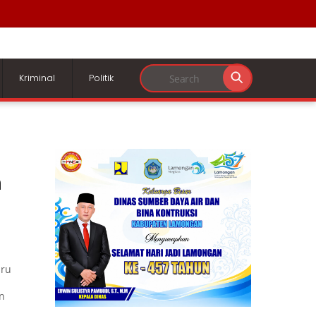
Kriminal
Politik
a
uru
n