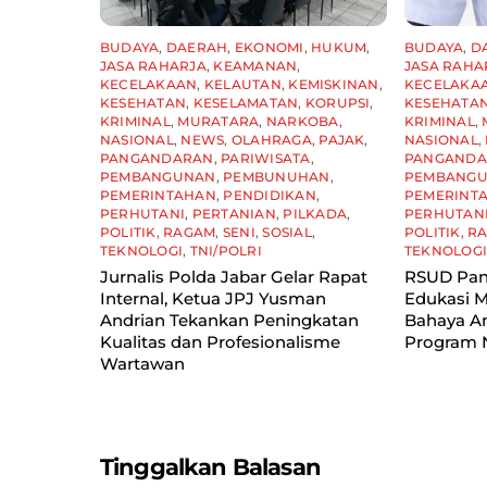
BUDAYA
,
DAERAH
,
EKONOMI
,
HUKUM
,
BUDAYA
,
D
JASA RAHARJA
,
KEAMANAN
,
JASA RAHA
KECELAKAAN
,
KELAUTAN
,
KEMISKINAN
,
KECELAKA
KESEHATAN
,
KESELAMATAN
,
KORUPSI
,
KESEHATA
KRIMINAL
,
MURATARA
,
NARKOBA
,
KRIMINAL
,
NASIONAL
,
NEWS
,
OLAHRAGA
,
PAJAK
,
NASIONAL
,
PANGANDARAN
,
PARIWISATA
,
PANGAND
PEMBANGUNAN
,
PEMBUNUHAN
,
PEMBANG
PEMERINTAHAN
,
PENDIDIKAN
,
PEMERINT
PERHUTANI
,
PERTANIAN
,
PILKADA
,
PERHUTAN
POLITIK
,
RAGAM
,
SENI
,
SOSIAL
,
POLITIK
,
R
TEKNOLOGI
,
TNI/POLRI
TEKNOLOG
Jurnalis Polda Jabar Gelar Rapat
RSUD Pan
Internal, Ketua JPJ Yusman
Edukasi M
Andrian Tekankan Peningkatan
Bahaya A
Kualitas dan Profesionalisme
Program
Wartawan
Tinggalkan Balasan