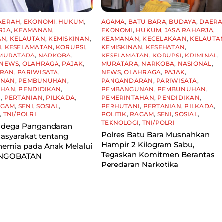
AERAH
,
EKONOMI
,
HUKUM
,
AGAMA
,
BATU BARA
,
BUDAYA
,
DAER
RJA
,
KEAMANAN
,
EKONOMI
,
HUKUM
,
JASA RAHARJA
,
AN
,
KELAUTAN
,
KEMISKINAN
,
KEAMANAN
,
KECELAKAAN
,
KELAUTA
N
,
KESELAMATAN
,
KORUPSI
,
KEMISKINAN
,
KESEHATAN
,
MURATARA
,
NARKOBA
,
KESELAMATAN
,
KORUPSI
,
KRIMINAL
,
NEWS
,
OLAHRAGA
,
PAJAK
,
MURATARA
,
NARKOBA
,
NASIONAL
,
ARAN
,
PARIWISATA
,
NEWS
,
OLAHRAGA
,
PAJAK
,
UNAN
,
PEMBUNUHAN
,
PANGANDARAN
,
PARIWISATA
,
AHAN
,
PENDIDIKAN
,
PEMBANGUNAN
,
PEMBUNUHAN
,
I
,
PERTANIAN
,
PILKADA
,
PEMERINTAHAN
,
PENDIDIKAN
,
AGAM
,
SENI
,
SOSIAL
,
PERHUTANI
,
PERTANIAN
,
PILKADA
,
I
,
TNI/POLRI
POLITIK
,
RAGAM
,
SENI
,
SOSIAL
,
TEKNOLOGI
,
TNI/POLRI
dega Pangandaran
Polres Batu Bara Musnahkan
asyarakat tentang
Hampir 2 Kilogram Sabu,
nemia pada Anak Melalui
Tegaskan Komitmen Berantas
 NGOBATAN
Peredaran Narkotika