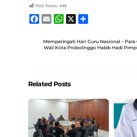
Post Views:
448
F
E
W
X
S
a
m
h
h
c
ai
at
ar
Memperingati Hari Guru Nasional – Par
e
l
s
e
Wali Kota Probolinggo Habib Hadi Pimp
b
A
o
p
o
p
Related Posts
k