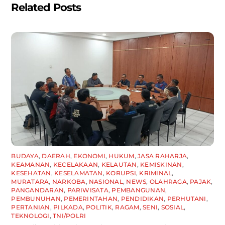
Related Posts
BUDAYA
,
DAERAH
,
EKONOMI
,
HUKUM
,
JASA RAHARJA
,
KEAMANAN
,
KECELAKAAN
,
KELAUTAN
,
KEMISKINAN
,
KESEHATAN
,
KESELAMATAN
,
KORUPSI
,
KRIMINAL
,
MURATARA
,
NARKOBA
,
NASIONAL
,
NEWS
,
OLAHRAGA
,
PAJAK
,
PANGANDARAN
,
PARIWISATA
,
PEMBANGUNAN
,
PEMBUNUHAN
,
PEMERINTAHAN
,
PENDIDIKAN
,
PERHUTANI
,
PERTANIAN
,
PILKADA
,
POLITIK
,
RAGAM
,
SENI
,
SOSIAL
,
TEKNOLOGI
,
TNI/POLRI