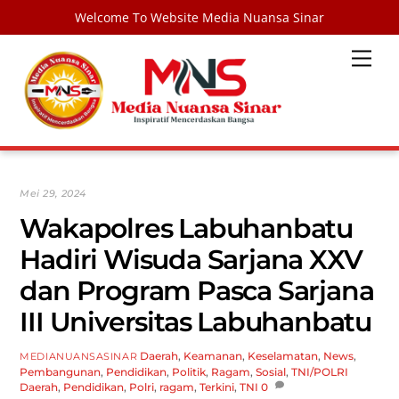
Welcome To Website Media Nuansa Sinar
Skip
Men
to
content
Mei 29, 2024
Wakapolres Labuhanbatu
Hadiri Wisuda Sarjana XXV
dan Program Pasca Sarjana
III Universitas Labuhanbatu
Daerah
,
Keamanan
,
Keselamatan
,
News
,
MEDIANUANSASINAR
Pembangunan
,
Pendidikan
,
Politik
,
Ragam
,
Sosial
,
TNI/POLRI
Daerah
,
Pendidikan
,
Polri
,
ragam
,
Terkini
,
TNI
0