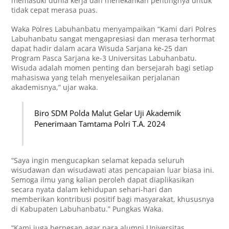
memasuki dunia kerja dan menekankan pentingnya untuk
tidak cepat merasa puas.
Waka Polres Labuhanbatu menyampaikan “Kami dari Polres
Labuhanbatu sangat mengapresiasi dan merasa terhormat
dapat hadir dalam acara Wisuda Sarjana ke-25 dan
Program Pasca Sarjana ke-3 Universitas Labuhanbatu.
Wisuda adalah momen penting dan bersejarah bagi setiap
mahasiswa yang telah menyelesaikan perjalanan
akademisnya,” ujar waka.
Biro SDM Polda Malut Gelar Uji Akademik
Penerimaan Tamtama Polri T.A. 2024
“Saya ingin mengucapkan selamat kepada seluruh
wisudawan dan wisudawati atas pencapaian luar biasa ini.
Semoga ilmu yang kalian peroleh dapat diaplikasikan
secara nyata dalam kehidupan sehari-hari dan
memberikan kontribusi positif bagi masyarakat, khususnya
di Kabupaten Labuhanbatu.” Pungkas Waka.
“Kami juga berpesan agar para alumni Universitas