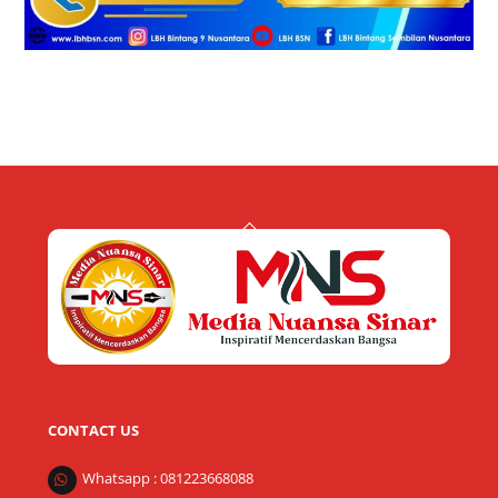
Back
To
Top
CONTACT US
Whatsapp : 081223668088