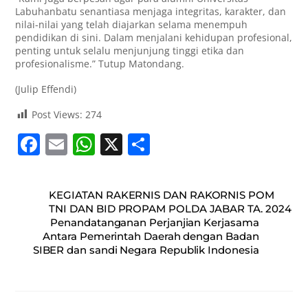
Labuhanbatu senantiasa menjaga integritas, karakter, dan
nilai-nilai yang telah diajarkan selama menempuh
pendidikan di sini. Dalam menjalani kehidupan profesional,
penting untuk selalu menjunjung tinggi etika dan
profesionalisme.” Tutup Matondang.
(Julip Effendi)
Post Views:
274
F
E
W
X
S
a
m
h
h
c
ai
at
ar
KEGIATAN RAKERNIS DAN RAKORNIS POM
e
l
s
e
TNI DAN BID PROPAM POLDA JABAR TA. 2024
Penandatanganan Perjanjian Kerjasama
b
A
Antara Pemerintah Daerah dengan Badan
o
p
SIBER dan sandi Negara Republik Indonesia
o
p
k