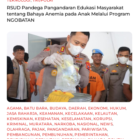
TEKNOLOGI
,
TNI/POLRI
RSUD Pandega Pangandaran Edukasi Masyarakat
tentang Bahaya Anemia pada Anak Melalui Program
NGOBATAN
AGAMA
,
BATU BARA
,
BUDAYA
,
DAERAH
,
EKONOMI
,
HUKUM
,
JASA RAHARJA
,
KEAMANAN
,
KECELAKAAN
,
KELAUTAN
,
KEMISKINAN
,
KESEHATAN
,
KESELAMATAN
,
KORUPSI
,
KRIMINAL
,
MURATARA
,
NARKOBA
,
NASIONAL
,
NEWS
,
OLAHRAGA
,
PAJAK
,
PANGANDARAN
,
PARIWISATA
,
PEMBANGUNAN
,
PEMBUNUHAN
,
PEMERINTAHAN
,