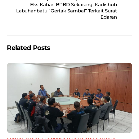
b
A
Eks Kaban BPBD Sekarang, Kadishub
o
p
Labuhanbatu “Gertak Sambal” Terkait Surat
Edaran
o
p
k
Related Posts