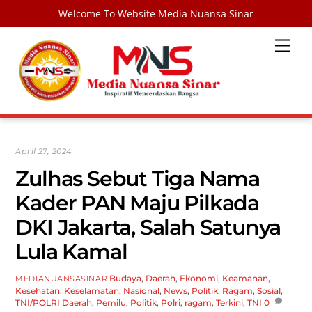
Welcome To Website Media Nuansa Sinar
Skip
Men
to
content
April 27, 2024
Zulhas Sebut Tiga Nama
Kader PAN Maju Pilkada
DKI Jakarta, Salah Satunya
Lula Kamal
Budaya
,
Daerah
,
Ekonomi
,
Keamanan
,
MEDIANUANSASINAR
Kesehatan
,
Keselamatan
,
Nasional
,
News
,
Politik
,
Ragam
,
Sosial
,
TNI/POLRI
Daerah
,
Pemilu
,
Politik
,
Polri
,
ragam
,
Terkini
,
TNI
0