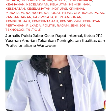
BUDAYA
,
DAERAH
,
EKONOMI
,
HUKUM
,
JASA RAHARJA
,
KEAMANAN
,
KECELAKAAN
,
KELAUTAN
,
KEMISKINAN
,
KESEHATAN
,
KESELAMATAN
,
KORUPSI
,
KRIMINAL
,
MURATARA
,
NARKOBA
,
NASIONAL
,
NEWS
,
OLAHRAGA
,
PAJAK
,
PANGANDARAN
,
PARIWISATA
,
PEMBANGUNAN
,
PEMBUNUHAN
,
PEMERINTAHAN
,
PENDIDIKAN
,
PERHUTANI
,
PERTANIAN
,
PILKADA
,
POLITIK
,
RAGAM
,
SENI
,
SOSIAL
,
TEKNOLOGI
,
TNI/POLRI
Jurnalis Polda Jabar Gelar Rapat Internal, Ketua JPJ
Yusman Andrian Tekankan Peningkatan Kualitas dan
Profesionalisme Wartawan