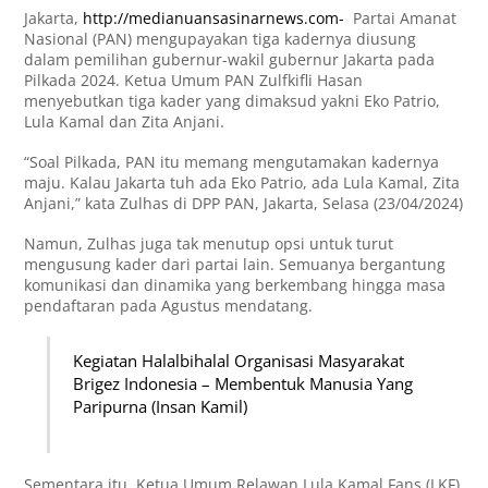
Jakarta,
http://medianuansasinarnews.com-
Partai Amanat
Nasional (PAN) mengupayakan tiga kadernya diusung
dalam pemilihan gubernur-wakil gubernur Jakarta pada
Pilkada 2024. Ketua Umum PAN Zulfkifli Hasan
menyebutkan tiga kader yang dimaksud yakni Eko Patrio,
Lula Kamal dan Zita Anjani.
“Soal Pilkada, PAN itu memang mengutamakan kadernya
maju. Kalau Jakarta tuh ada Eko Patrio, ada Lula Kamal, Zita
Anjani,” kata Zulhas di DPP PAN, Jakarta, Selasa (23/04/2024)
Namun, Zulhas juga tak menutup opsi untuk turut
mengusung kader dari partai lain. Semuanya bergantung
komunikasi dan dinamika yang berkembang hingga masa
pendaftaran pada Agustus mendatang.
Kegiatan Halalbihalal Organisasi Masyarakat
Brigez Indonesia – Membentuk Manusia Yang
Paripurna (Insan Kamil)
Sementara itu, Ketua Umum Relawan Lula Kamal Fans (LKF)