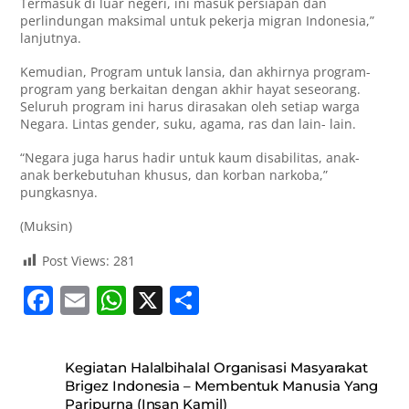
Termasuk di luar negeri, ini masuk persiapan dan
perlindungan maksimal untuk pekerja migran Indonesia,”
lanjutnya.
Kemudian, Program untuk lansia, dan akhirnya program-
program yang berkaitan dengan akhir hayat seseorang.
Seluruh program ini harus dirasakan oleh setiap warga
Negara. Lintas gender, suku, agama, ras dan lain- lain.
“Negara juga harus hadir untuk kaum disabilitas, anak-
anak berkebutuhan khusus, dan korban narkoba,”
pungkasnya.
(Muksin)
Post Views:
281
F
E
W
X
S
a
m
h
h
c
ai
at
ar
Kegiatan Halalbihalal Organisasi Masyarakat
e
l
s
e
Brigez Indonesia – Membentuk Manusia Yang
Paripurna (Insan Kamil)