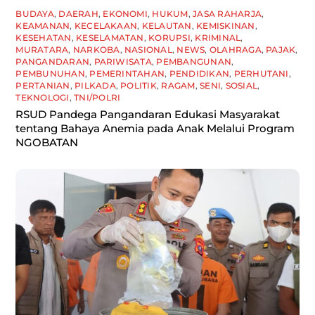
BUDAYA
,
DAERAH
,
EKONOMI
,
HUKUM
,
JASA RAHARJA
,
KEAMANAN
,
KECELAKAAN
,
KELAUTAN
,
KEMISKINAN
,
KESEHATAN
,
KESELAMATAN
,
KORUPSI
,
KRIMINAL
,
MURATARA
,
NARKOBA
,
NASIONAL
,
NEWS
,
OLAHRAGA
,
PAJAK
,
PANGANDARAN
,
PARIWISATA
,
PEMBANGUNAN
,
PEMBUNUHAN
,
PEMERINTAHAN
,
PENDIDIKAN
,
PERHUTANI
,
PERTANIAN
,
PILKADA
,
POLITIK
,
RAGAM
,
SENI
,
SOSIAL
,
TEKNOLOGI
,
TNI/POLRI
RSUD Pandega Pangandaran Edukasi Masyarakat
tentang Bahaya Anemia pada Anak Melalui Program
NGOBATAN