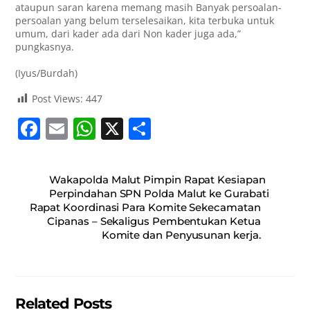
ataupun saran karena memang masih Banyak persoalan-
persoalan yang belum terselesaikan, kita terbuka untuk
umum, dari kader ada dari Non kader juga ada,”
pungkasnya.
(Iyus/Burdah)
Post Views:
447
F
E
W
X
S
a
m
h
h
c
ai
at
ar
Wakapolda Malut Pimpin Rapat Kesiapan
e
l
s
e
Perpindahan SPN Polda Malut ke Gurabati
Rapat Koordinasi Para Komite Sekecamatan
b
A
Cipanas – Sekaligus Pembentukan Ketua
o
p
Komite dan Penyusunan kerja.
o
p
k
Related Posts