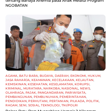
tentang Bahaya Anemia pada Anak Melalui Program
NGOBATAN
AGAMA
,
BATU BARA
,
BUDAYA
,
DAERAH
,
EKONOMI
,
HUKUM
,
JASA RAHARJA
,
KEAMANAN
,
KECELAKAAN
,
KELAUTAN
,
KEMISKINAN
,
KESEHATAN
,
KESELAMATAN
,
KORUPSI
,
KRIMINAL
,
MURATARA
,
NARKOBA
,
NASIONAL
,
NEWS
,
OLAHRAGA
,
PAJAK
,
PANGANDARAN
,
PARIWISATA
,
PEMBANGUNAN
,
PEMBUNUHAN
,
PEMERINTAHAN
,
PENDIDIKAN
,
PERHUTANI
,
PERTANIAN
,
PILKADA
,
POLITIK
,
RAGAM
,
SENI
,
SOSIAL
,
TEKNOLOGI
,
TNI/POLRI