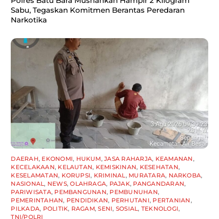
Polres Batu Bara Musnahkan Hampir 2 Kilogram
Sabu, Tegaskan Komitmen Berantas Peredaran
Narkotika
DAERAH
,
EKONOMI
,
HUKUM
,
JASA RAHARJA
,
KEAMANAN
,
KECELAKAAN
,
KELAUTAN
,
KEMISKINAN
,
KESEHATAN
,
KESELAMATAN
,
KORUPSI
,
KRIMINAL
,
MURATARA
,
NARKOBA
,
NASIONAL
,
NEWS
,
OLAHRAGA
,
PAJAK
,
PANGANDARAN
,
PARIWISATA
,
PEMBANGUNAN
,
PEMBUNUHAN
,
PEMERINTAHAN
,
PENDIDIKAN
,
PERHUTANI
,
PERTANIAN
,
PILKADA
,
POLITIK
,
RAGAM
,
SENI
,
SOSIAL
,
TEKNOLOGI
,
TNI/POLRI