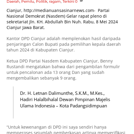
Daerah
,
Pemilu
,
Politik
,
ragam
,
Terkini
0
Cianjur,
http://medianuansasinarnews.com-
Partai
Nasional Demokrat (Nasdem) Gelar rapat pleno di
sekretariat Jln. KH. Abdullah Bin Nuh. Rabu, 8 Mei 2024
Cianjur Jawa Barat.
Kantor DPD Cianjur adalah memplenokan hasil daripada
penjaringan Calon Bupati pada pemilihan kepala daerah
tahun 2024 di Kabupaten Cianjur.
Ketua DPD Partai Nasdem Kabupaten Cianjur, Benny
Rustandi mengatakan bahwa dari pengambilan formulir
untuk pencalonan ada 13 orang Dan yang sudah
mengembalikan sebanyak 9 orang.
Dr. H. Letnan Dalimunthe, S.K.M., M.Kes.,
Hadiri Halalbihalal Dewan Pimpinan Majelis
Ulama Indonesia – Kota Padangsidimpuan
“Untuk kewenangan di DPD ini saya sendiri hanya
memperoses sejumlah pemberkasan artinya memverifikasi