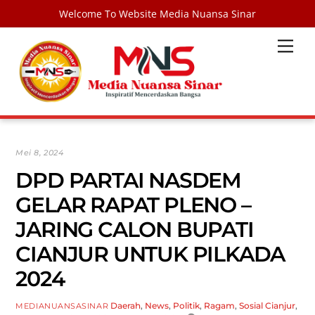
Welcome To Website Media Nuansa Sinar
Skip
Men
to
content
Mei 8, 2024
DPD PARTAI NASDEM
GELAR RAPAT PLENO –
JARING CALON BUPATI
CIANJUR UNTUK PILKADA
2024
Daerah
,
News
,
Politik
,
Ragam
,
Sosial
Cianjur
,
MEDIANUANSASINAR