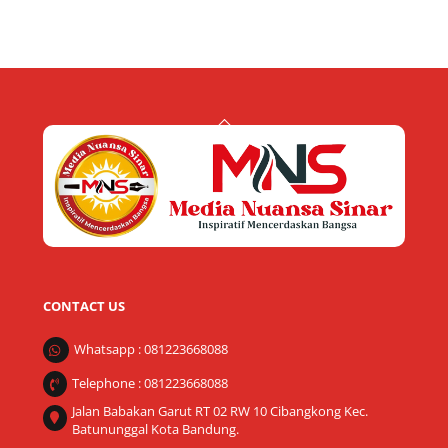
Back
To
Top
CONTACT US
Whatsapp : 081223668088
Telephone : 081223668088
Jalan Babakan Garut RT 02 RW 10 Cibangkong Kec.
Batununggal Kota Bandung.