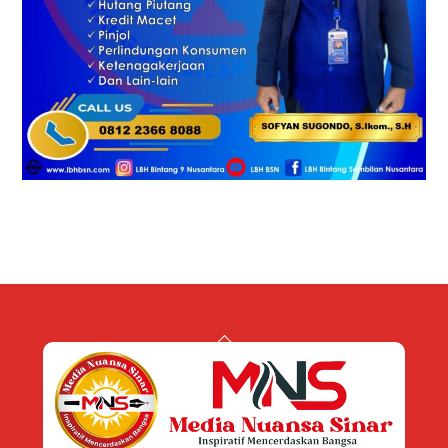
Back
To
Top