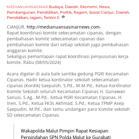
Budaya
,
Daerah
,
Ekonomi
,
News
,
MEDIANUANSASINAR
Pembangunan
,
Pendidikan
,
Politik
,
Ragam
,
Sosial
Cianjur
,
Daerah
,
Pendidikan
,
ragam
,
Terkini
0
CIANJUR,
http://medianuansasinarnews.com-
Rapat koordinasi komite sekecamatan cipanas, dengan
pembahasan komite sekecamatan cipanas dan
pembahasan komite dari setiap sekolah juga pembahasan
anggaran komite.
Sekaligus pemantapan rapat koordinasi penyusunan kerja
komite. Rabu (08/05/2024)
Acara digelar di aula bale santika gedung PGRI Kecamatan
Cipanas. Hadir ketua kordinator sekolah sekecamatan
cipanas (Kordik) Saepuloh, S.Pd., M.M.Pd., Ketua Kordinator
Komite Sekolah seluruh Kecamatan Cipanas H. Gunawan
Sanusi, S.Ag., M.Pd., Ketua PGRI Kecamatan Cipanas. H.
Inen, S.Pd., Ketua FK3s Akhmad, S.Pd., Ketua TPMP Asep
Saepudin, M.Pd., dan tamu undangan para Komite sekolah
SD sekecamatan Cipanas.
Wakapolda Malut Pimpin Rapat Kesiapan
Perpindahan SPN Polda Malut ke Gurabati