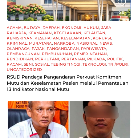
AGAMA
,
BUDAYA
,
DAERAH
,
EKONOMI
,
HUKUM
,
JASA
RAHARJA
,
KEAMANAN
,
KECELAKAAN
,
KELAUTAN
,
KEMISKINAN
,
KESEHATAN
,
KESELAMATAN
,
KORUPSI
,
KRIMINAL
,
MURATARA
,
NARKOBA
,
NASIONAL
,
NEWS
,
OLAHRAGA
,
PAJAK
,
PANGANDARAN
,
PARIWISATA
,
PEMBANGUNAN
,
PEMBUNUHAN
,
PEMERINTAHAN
,
PENDIDIKAN
,
PERHUTANI
,
PERTANIAN
,
PILKADA
,
POLITIK
,
RAGAM
,
SENI
,
SOSIAL
,
TEBING TINGGI
,
TEKNOLOGI
,
TNI/POLRI
,
UNCATEGORIZED
RSUD Pandega Pangandaran Perkuat Komitmen
Mutu dan Keselamatan Pasien melalui Pemantauan
13 Indikator Nasional Mutu