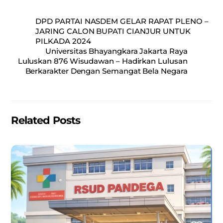
a
m
h
h
c
ai
at
ar
DPD PARTAI NASDEM GELAR RAPAT PLENO –
e
l
s
e
JARING CALON BUPATI CIANJUR UNTUK
PILKADA 2024
b
A
Universitas Bhayangkara Jakarta Raya
o
p
Luluskan 876 Wisudawan – Hadirkan Lulusan
Berkarakter Dengan Semangat Bela Negara
o
p
k
Related Posts