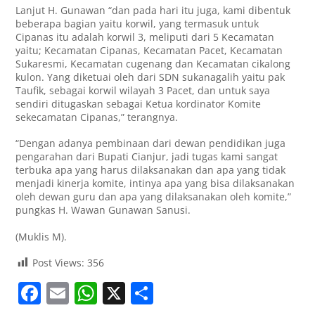
Lanjut H. Gunawan “dan pada hari itu juga, kami dibentuk
beberapa bagian yaitu korwil, yang termasuk untuk
Cipanas itu adalah korwil 3, meliputi dari 5 Kecamatan
yaitu; Kecamatan Cipanas, Kecamatan Pacet, Kecamatan
Sukaresmi, Kecamatan cugenang dan Kecamatan cikalong
kulon. Yang diketuai oleh dari SDN sukanagalih yaitu pak
Taufik, sebagai korwil wilayah 3 Pacet, dan untuk saya
sendiri ditugaskan sebagai Ketua kordinator Komite
sekecamatan Cipanas,” terangnya.
“Dengan adanya pembinaan dari dewan pendidikan juga
pengarahan dari Bupati Cianjur, jadi tugas kami sangat
terbuka apa yang harus dilaksanakan dan apa yang tidak
menjadi kinerja komite, intinya apa yang bisa dilaksanakan
oleh dewan guru dan apa yang dilaksanakan oleh komite,”
pungkas H. Wawan Gunawan Sanusi.
(Muklis M).
Post Views:
356
F
E
W
X
S