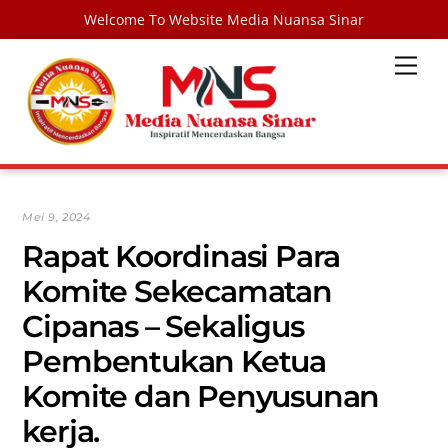
Welcome To Website Media Nuansa Sinar
Skip
Men
to
content
Mei 9, 2024
Rapat Koordinasi Para
Komite Sekecamatan
Cipanas – Sekaligus
Pembentukan Ketua
Komite dan Penyusunan
kerja.