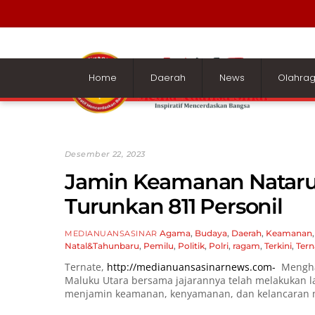
Skip
to
content
Home
Daerah
News
Olahra
Desember 22, 2023
Jamin Keamanan Nataru,
Turunkan 811 Personil
Agama
,
Budaya
,
Daerah
,
Keamanan
MEDIANUANSASINAR
Natal&Tahunbaru
,
Pemilu
,
Politik
,
Polri
,
ragam
,
Terkini
,
Tern
Ternate,
http://medianuansasinarnews.com-
Menghad
Maluku Utara bersama jajarannya telah melakukan 
menjamin keamanan, kenyamanan, dan kelancaran m