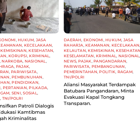
KONOMI
,
HUKUM
,
JASA
DAERAH
,
EKONOMI
,
HUKUM
,
JASA
KEAMANAN
,
KECELAKAAN
,
RAHARJA
,
KEAMANAN
,
KECELAKAAN
,
KEMISKINAN
,
KESEHATAN
,
KELAUTAN
,
KEMISKINAN
,
KESEHATA
TAN
,
KORUPSI
,
KRIMINAL
,
KESELAMATAN
,
KRIMINAL
,
NASIONAL
,
NARKOBA
,
NASIONAL
,
NEWS
,
PAJAK
,
PANGANDARAN
,
HRAGA
,
PAJAK
,
PARIWISATA
,
PEMBANGUNAN
,
ARAN
,
PARIWISATA
,
PEMERINTAHAN
,
POLITIK
,
RAGAM
,
UNAN
,
PEMBUNUHAN
,
TNI/POLRI
AHAN
,
PENDIDIKAN
,
Aliansi Masyarakat Terdampak
I
,
PERTANIAN
,
PILKADA
,
Batubara Pangandaran, Minta
AGAM
,
SENI
,
SOSIAL
,
Evakuasi Kapal Tongkang
I
,
TNI/POLRI
Transparan.
ensifkan Patroli Dialogis
 Edukasi Kamtibmas
ah Kriminalitas