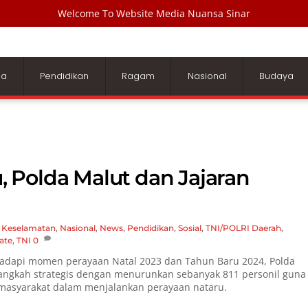
Welcome To Website Media Nuansa Sinar
ga
Pendidikan
Ragam
Nasional
Budaya
 Polda Malut dan Jajaran
,
Keselamatan
,
Nasional
,
News
,
Pendidikan
,
Sosial
,
TNI/POLRI
Daerah
,
ate
,
TNI
0
api momen perayaan Natal 2023 dan Tahun Baru 2024, Polda
langkah strategis dengan menurunkan sebanyak 811 personil guna
asyarakat dalam menjalankan perayaan nataru.