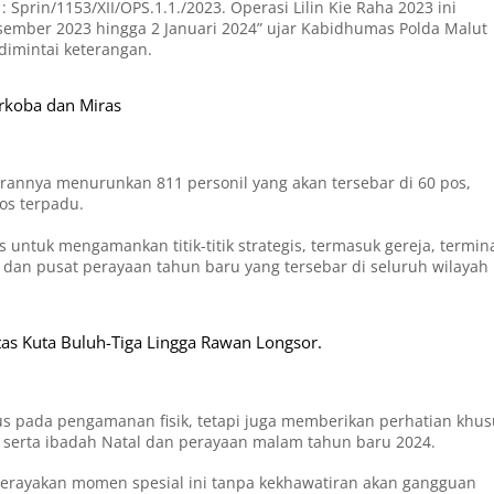
Sprin/1153/XII/OPS.1.1./2023. Operasi Lilin Kie Raha 2023 ini
esember 2023 hingga 2 Januari 2024” ujar Kabidhumas Polda Malut
 dimintai keterangan.
rkoba dan Miras
arannya menurunkan 811 personil yang akan tersebar di 60 pos,
os terpadu.
 untuk mengamankan titik-titik strategis, termasuk gereja, termina
, dan pusat perayaan tahun baru yang tersebar di seluruh wilayah
ntas Kuta Buluh-Tiga Lingga Rawan Longsor.
kus pada pengamanan fisik, tetapi juga memberikan perhatian khus
n serta ibadah Natal dan perayaan malam tahun baru 2024.
merayakan momen spesial ini tanpa kekhawatiran akan gangguan