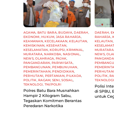
AGAMA
,
BATU BARA
,
BUDAYA
,
DAERAH
,
DAERAH
,
E
EKONOMI
,
HUKUM
,
JASA RAHARJA
,
RAHARJA
,
KEAMANAN
,
KECELAKAAN
,
KELAUTAN
,
KELAUTAN
KEMISKINAN
,
KESEHATAN
,
KESELAMA
KESELAMATAN
,
KORUPSI
,
KRIMINAL
,
MURATARA
MURATARA
,
NARKOBA
,
NASIONAL
,
NEWS
,
OLA
NEWS
,
OLAHRAGA
,
PAJAK
,
PANGAND
PANGANDARAN
,
PARIWISATA
,
PEMBANG
PEMBANGUNAN
,
PEMBUNUHAN
,
PEMERINT
PEMERINTAHAN
,
PENDIDIKAN
,
PERHUTAN
PERHUTANI
,
PERTANIAN
,
PILKADA
,
POLITIK
,
R
POLITIK
,
RAGAM
,
SENI
,
SOSIAL
,
TEKNOLOG
TEKNOLOGI
,
TNI/POLRI
Polisi Int
Polres Batu Bara Musnahkan
di SPBU,
Hampir 2 Kilogram Sabu,
untuk Ceg
Tegaskan Komitmen Berantas
Peredaran Narkotika