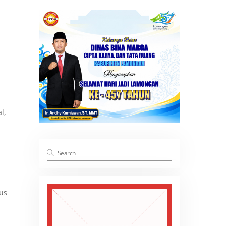
l,
us