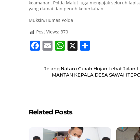
keamanan. Polda Malut juga mengajak seluruh lapi
yang damai dan penuh keberkahan.
Muksin/Humas Polda
Post Views:
370
F
E
W
X
S
a
m
h
h
c
ai
at
ar
Jelang Nataru Curah Hujan Lebat Jalan 
e
l
s
e
MANTAN KEPALA DESA SAWAI ITE
b
A
o
p
o
p
Related Posts
k