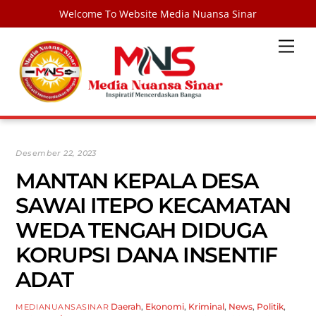
Welcome To Website Media Nuansa Sinar
Skip
Men
to
content
Desember 22, 2023
MANTAN KEPALA DESA
SAWAI ITEPO KECAMATAN
WEDA TENGAH DIDUGA
KORUPSI DANA INSENTIF
ADAT
Daerah
,
Ekonomi
,
Kriminal
,
News
,
Politik
,
MEDIANUANSASINAR