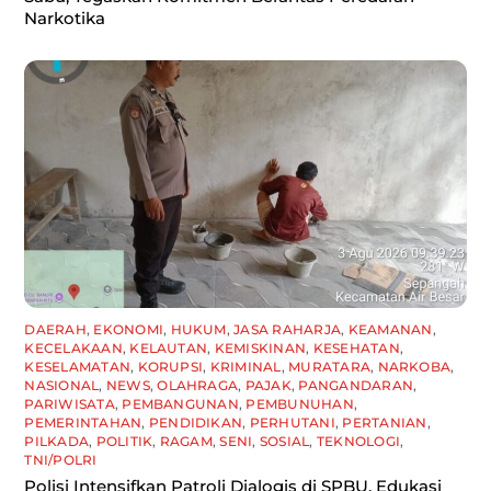
Narkotika
DAERAH
,
EKONOMI
,
HUKUM
,
JASA RAHARJA
,
KEAMANAN
,
KECELAKAAN
,
KELAUTAN
,
KEMISKINAN
,
KESEHATAN
,
KESELAMATAN
,
KORUPSI
,
KRIMINAL
,
MURATARA
,
NARKOBA
,
NASIONAL
,
NEWS
,
OLAHRAGA
,
PAJAK
,
PANGANDARAN
,
PARIWISATA
,
PEMBANGUNAN
,
PEMBUNUHAN
,
PEMERINTAHAN
,
PENDIDIKAN
,
PERHUTANI
,
PERTANIAN
,
PILKADA
,
POLITIK
,
RAGAM
,
SENI
,
SOSIAL
,
TEKNOLOGI
,
TNI/POLRI
Polisi Intensifkan Patroli Dialogis di SPBU, Edukasi