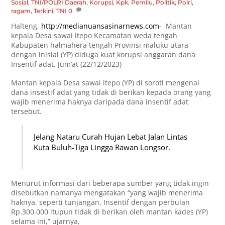
Sosial
,
TNI/POLRI
Daerah
,
Korupsi
,
Kpk
,
Pemilu
,
Politik
,
Polri
,
ragam
,
Terkini
,
TNI
0
Halteng,
http://medianuansasinarnews.com-
Mantan
kepala Desa sawai itepo Kecamatan weda tengah
Kabupaten halmahera tengah Provinsi maluku utara
dengan inisial (YP) diduga kuat korupsi anggaran dana
Insentif adat. Jum’at (22/12/2023)
Mantan kepala Desa sawai itepo (YP) di soroti mengenai
dana insestif adat yang tidak di berikan kepada orang yang
wajib menerima haknya daripada dana insentif adat
tersebut.
Jelang Nataru Curah Hujan Lebat Jalan Lintas
Kuta Buluh-Tiga Lingga Rawan Longsor.
Menurut informasi dari beberapa sumber yang tidak ingin
disebutkan namanya mengatakan “yang wajib menerima
haknya, seperti tunjangan, Insentif dengan perbulan
Rp.300.000 itupun tidak di berikan oleh mantan kades (YP)
selama ini,” ujarnya,