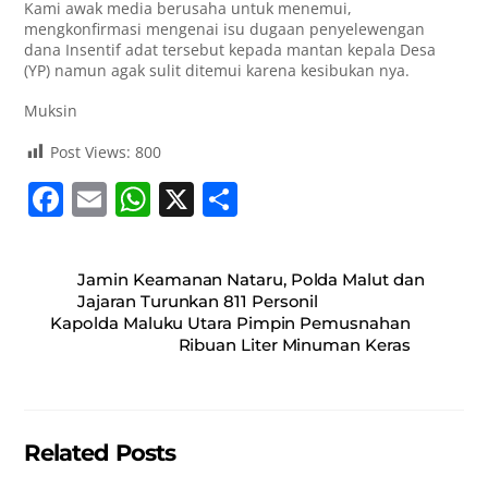
Kami awak media berusaha untuk menemui,
mengkonfirmasi mengenai isu dugaan penyelewengan
dana Insentif adat tersebut kepada mantan kepala Desa
(YP) namun agak sulit ditemui karena kesibukan nya.
Muksin
Post Views:
800
F
E
W
X
S
a
m
h
h
c
ai
at
ar
Jamin Keamanan Nataru, Polda Malut dan
e
l
s
e
Jajaran Turunkan 811 Personil
Kapolda Maluku Utara Pimpin Pemusnahan
b
A
Ribuan Liter Minuman Keras
o
p
o
p
k
Related Posts