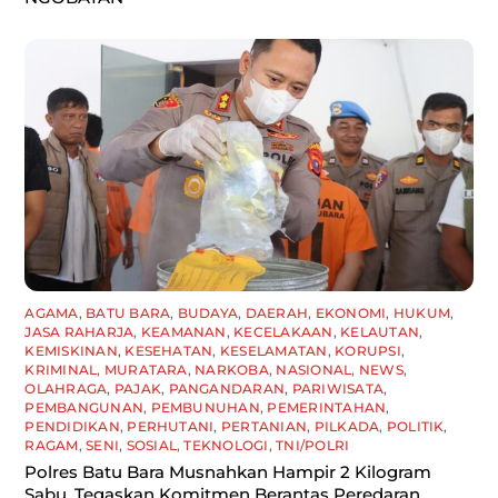
AGAMA
,
BATU BARA
,
BUDAYA
,
DAERAH
,
EKONOMI
,
HUKUM
,
JASA RAHARJA
,
KEAMANAN
,
KECELAKAAN
,
KELAUTAN
,
KEMISKINAN
,
KESEHATAN
,
KESELAMATAN
,
KORUPSI
,
KRIMINAL
,
MURATARA
,
NARKOBA
,
NASIONAL
,
NEWS
,
OLAHRAGA
,
PAJAK
,
PANGANDARAN
,
PARIWISATA
,
PEMBANGUNAN
,
PEMBUNUHAN
,
PEMERINTAHAN
,
PENDIDIKAN
,
PERHUTANI
,
PERTANIAN
,
PILKADA
,
POLITIK
,
RAGAM
,
SENI
,
SOSIAL
,
TEKNOLOGI
,
TNI/POLRI
Polres Batu Bara Musnahkan Hampir 2 Kilogram
Sabu, Tegaskan Komitmen Berantas Peredaran