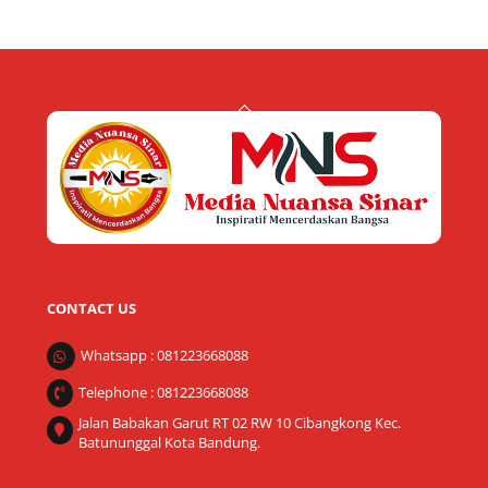
Back
To
Top
CONTACT US
Whatsapp : 081223668088
Telephone : 081223668088
Jalan Babakan Garut RT 02 RW 10 Cibangkong Kec.
Batununggal Kota Bandung.