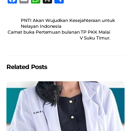
a
m
h
h
c
ai
at
ar
PNTI Akan Wujudkan Kesejahteraan untuk
e
l
s
e
Nelayan Indonesia
Camat buka Pertemuan bulanan TP PKK Malai
b
A
V Suku Timur.
o
p
o
p
k
Related Posts