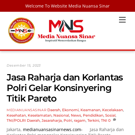
Welcome To Website Media Nuansa Sinar
Skip
Men
to
content
Desember 15, 2023
Jasa Raharja dan Korlantas
Polri Gelar Konsinyering
Titik Pareto
Daerah
,
Ekonomi
,
Keamanan
,
Kecelakaan
,
MEDIANUANSASINAR
Kesehatan
,
Keselamatan
,
Nasional
,
News
,
Pendidikan
,
Sosial
,
TNI/POLRI
Daerah
,
Jasaraharja
,
Polri
,
ragam
,
Terkini
,
TNI
0
Jakarta,
medianuansasinarnews.com-
Jasa Raharja dan