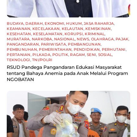
BUDAYA
,
DAERAH
,
EKONOMI
,
HUKUM
,
JASA RAHARJA
,
KEAMANAN
,
KECELAKAAN
,
KELAUTAN
,
KEMISKINAN
,
KESEHATAN
,
KESELAMATAN
,
KORUPSI
,
KRIMINAL
,
MURATARA
,
NARKOBA
,
NASIONAL
,
NEWS
,
OLAHRAGA
,
PAJAK
,
PANGANDARAN
,
PARIWISATA
,
PEMBANGUNAN
,
PEMBUNUHAN
,
PEMERINTAHAN
,
PENDIDIKAN
,
PERHUTANI
,
PERTANIAN
,
PILKADA
,
POLITIK
,
RAGAM
,
SENI
,
SOSIAL
,
TEKNOLOGI
,
TNI/POLRI
RSUD Pandega Pangandaran Edukasi Masyarakat
tentang Bahaya Anemia pada Anak Melalui Program
NGOBATAN