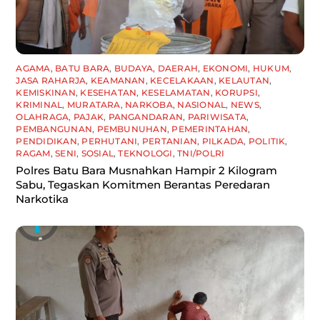
AGAMA
,
BATU BARA
,
BUDAYA
,
DAERAH
,
EKONOMI
,
HUKUM
,
JASA RAHARJA
,
KEAMANAN
,
KECELAKAAN
,
KELAUTAN
,
KEMISKINAN
,
KESEHATAN
,
KESELAMATAN
,
KORUPSI
,
KRIMINAL
,
MURATARA
,
NARKOBA
,
NASIONAL
,
NEWS
,
OLAHRAGA
,
PAJAK
,
PANGANDARAN
,
PARIWISATA
,
PEMBANGUNAN
,
PEMBUNUHAN
,
PEMERINTAHAN
,
PENDIDIKAN
,
PERHUTANI
,
PERTANIAN
,
PILKADA
,
POLITIK
,
RAGAM
,
SENI
,
SOSIAL
,
TEKNOLOGI
,
TNI/POLRI
Polres Batu Bara Musnahkan Hampir 2 Kilogram
Sabu, Tegaskan Komitmen Berantas Peredaran
Narkotika