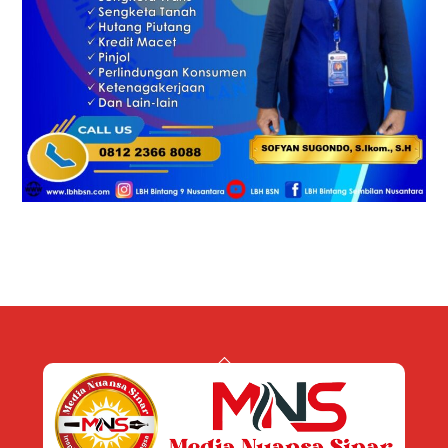
Back
To
Top