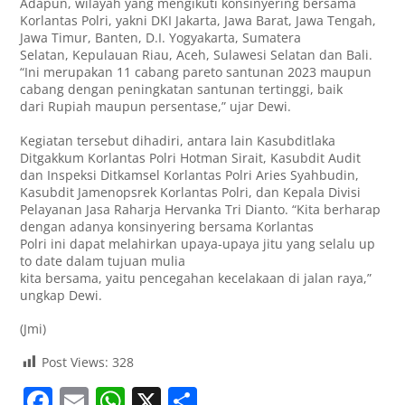
Adapun, wilayah yang mengikuti konsinyering bersama
Korlantas Polri, yakni DKI Jakarta, Jawa Barat, Jawa Tengah,
Jawa Timur, Banten, D.I. Yogyakarta, Sumatera
Selatan, Kepulauan Riau, Aceh, Sulawesi Selatan dan Bali.
“Ini merupakan 11 cabang pareto santunan 2023 maupun
cabang dengan peningkatan santunan tertinggi, baik
dari Rupiah maupun persentase,” ujar Dewi.
Kegiatan tersebut dihadiri, antara lain Kasubditlaka
Ditgakkum Korlantas Polri Hotman Sirait, Kasubdit Audit
dan Inspeksi Ditkamsel Korlantas Polri Aries Syahbudin,
Kasubdit Jamenopsrek Korlantas Polri, dan Kepala Divisi
Pelayanan Jasa Raharja Hervanka Tri Dianto. “Kita berharap
dengan adanya konsinyering bersama Korlantas
Polri ini dapat melahirkan upaya-upaya jitu yang selalu up
to date dalam tujuan mulia
kita bersama, yaitu pencegahan kecelakaan di jalan raya,”
ungkap Dewi.
(Jmi)
Post Views:
328
F
E
W
X
S