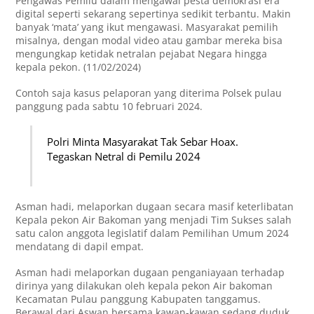
Pengawas Pemilu dalam mengawal pesta demokrasi era
digital seperti sekarang sepertinya sedikit terbantu. Makin
banyak ‘mata’ yang ikut mengawasi. Masyarakat pemilih
misalnya, dengan modal video atau gambar mereka bisa
mengungkap ketidak netralan pejabat Negara hingga
kepala pekon. (11/02/2024)
Contoh saja kasus pelaporan yang diterima Polsek pulau
panggung pada sabtu 10 februari 2024.
Polri Minta Masyarakat Tak Sebar Hoax.
Tegaskan Netral di Pemilu 2024
Asman hadi, melaporkan dugaan secara masif keterlibatan
Kepala pekon Air Bakoman yang menjadi Tim Sukses salah
satu calon anggota legislatif dalam Pemilihan Umum 2024
mendatang di dapil empat.
Asman hadi melaporkan dugaan penganiayaan terhadap
dirinya yang dilakukan oleh kepala pekon Air bakoman
Kecamatan Pulau panggung Kabupaten tanggamus.
Berawal dari Aswan bersama kawan-kawan sedang duduk