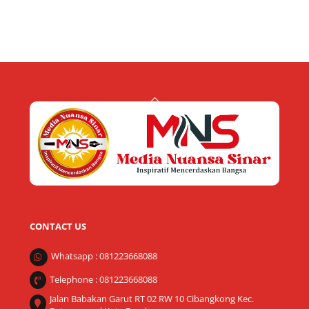
Back
To
Top
CONTACT US
Whatsapp : 081223668088
Telephone : 081223668088
Jalan Babakan Garut RT 02 RW 10 Cibangkong Kec.