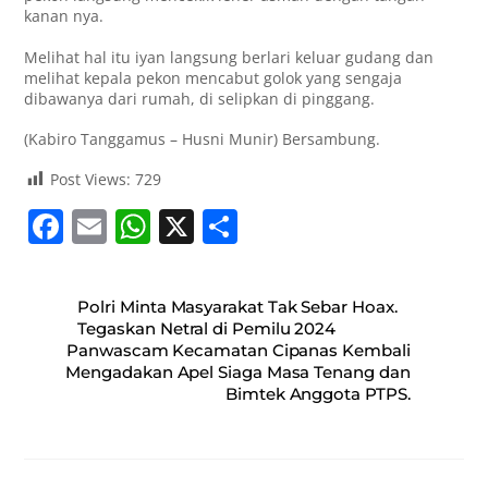
kanan nya.
Melihat hal itu iyan langsung berlari keluar gudang dan
melihat kepala pekon mencabut golok yang sengaja
dibawanya dari rumah, di selipkan di pinggang.
(Kabiro Tanggamus – Husni Munir) Bersambung.
Post Views:
729
F
E
W
X
S
a
m
h
h
c
ai
at
ar
Polri Minta Masyarakat Tak Sebar Hoax.
e
l
s
e
Tegaskan Netral di Pemilu 2024
Panwascam Kecamatan Cipanas Kembali
b
A
Mengadakan Apel Siaga Masa Tenang dan
o
p
Bimtek Anggota PTPS.
o
p
k