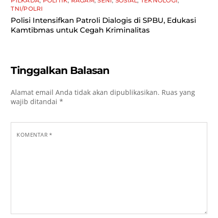
PILKADA
,
POLITIK
,
RAGAM
,
SENI
,
SOSIAL
,
TEKNOLOGI
,
TNI/POLRI
Polisi Intensifkan Patroli Dialogis di SPBU, Edukasi
Kamtibmas untuk Cegah Kriminalitas
Tinggalkan Balasan
Alamat email Anda tidak akan dipublikasikan.
Ruas yang
wajib ditandai
*
KOMENTAR
*