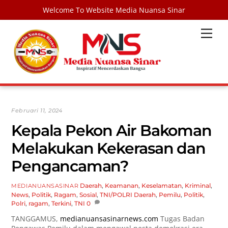
Welcome To Website Media Nuansa Sinar
Skip
Men
to
content
Februari 11, 2024
Kepala Pekon Air Bakoman
Melakukan Kekerasan dan
Pengancaman?
Daerah
,
Keamanan
,
Keselamatan
,
Kriminal
,
MEDIANUANSASINAR
News
,
Politik
,
Ragam
,
Sosial
,
TNI/POLRI
Daerah
,
Pemilu
,
Politik
,
Polri
,
ragam
,
Terkini
,
TNI
0
TANGGAMUS,
medianuansasinarnews.com
Tugas Badan