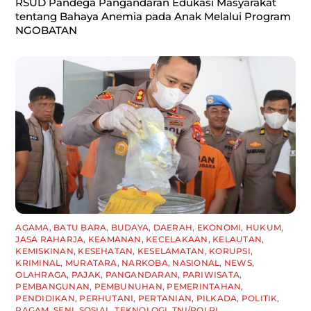
RSUD Pandega Pangandaran Edukasi Masyarakat
tentang Bahaya Anemia pada Anak Melalui Program
NGOBATAN
AGAMA
,
BATU BARA
,
BUDAYA
,
DAERAH
,
EKONOMI
,
HUKUM
,
JASA RAHARJA
,
KEAMANAN
,
KECELAKAAN
,
KELAUTAN
,
KEMISKINAN
,
KESEHATAN
,
KESELAMATAN
,
KORUPSI
,
KRIMINAL
,
MURATARA
,
NARKOBA
,
NASIONAL
,
NEWS
,
OLAHRAGA
,
PAJAK
,
PANGANDARAN
,
PARIWISATA
,
PEMBANGUNAN
,
PEMBUNUHAN
,
PEMERINTAHAN
,
PENDIDIKAN
,
PERHUTANI
,
PERTANIAN
,
PILKADA
,
POLITIK
,
RAGAM
,
SENI
,
SOSIAL
,
TEKNOLOGI
,
TNI/POLRI