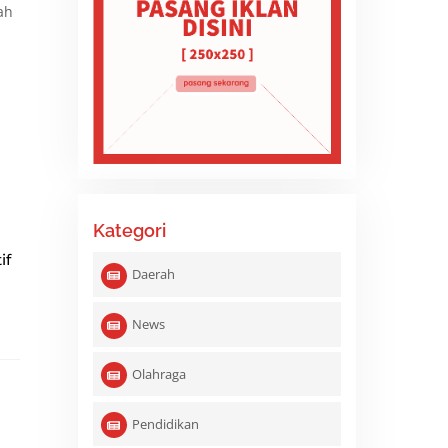
ah
Kategori
if
Daerah
News
Olahraga
Pendidikan