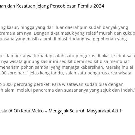
tuan dan Kesatuan Jelang Pencoblosan Pemilu 2024
ng kasur, hingga yang dari luar daerahpun sudah banyak yang
rama alam nya. Dengan tiket masuk yang relatif murah dan cuku
 suasana yang masih alami di hiasi rindangnya pepohonan yang
r dan bertanya terhadap salah satu pengurus dilokasi, sebut saja
nya wisata gunung kasur ini sedikit demi sedikit bisa membuat
ng menanam pohon sampai yang menjaga kebersihan. Mereka mulai
0 sore hari.” Jelas kang tandu, salah satu pengurus area wisata.
 Rp 3000 perorang pertiket. Para wisatawan sudah bisa dengan
 alami melalui panorama dan suasananya yang sejuk dan indah.
nesia (AJOI) Kota Metro – Mengajak Seluruh Masyarakat Aktif