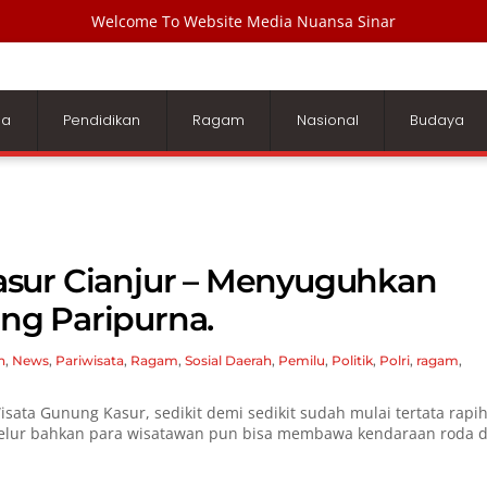
Welcome To Website Media Nuansa Sinar
ga
Pendidikan
Ragam
Nasional
Budaya
sur Cianjur – Menyuguhkan
ng Paripurna.
n
,
News
,
Pariwisata
,
Ragam
,
Sosial
Daerah
,
Pemilu
,
Politik
,
Polri
,
ragam
,
sata Gunung Kasur, sedikit demi sedikit sudah mulai tertata rapi
erpelur bahkan para wisatawan pun bisa membawa kendaraan roda 