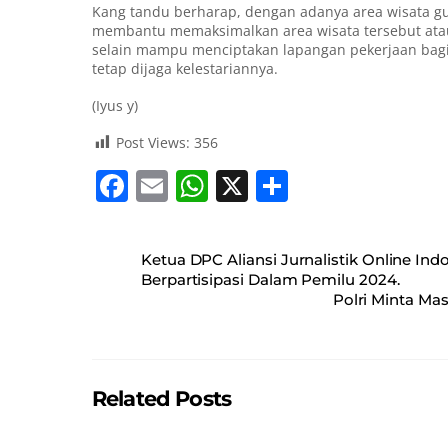
Kang tandu berharap, dengan adanya area wisata gu
membantu memaksimalkan area wisata tersebut atau 
selain mampu menciptakan lapangan pekerjaan bagi 
tetap dijaga kelestariannya.
(Iyus y)
Post Views:
356
F
E
W
X
S
a
m
h
h
c
ai
at
ar
Ketua DPC Aliansi Jurnalistik Online Ind
e
l
s
e
Berpartisipasi Dalam Pemilu 2024.
Polri Minta Ma
b
A
o
p
o
p
Related Posts
k