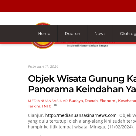
Skip
to
content
Home
Daerah
News
Olahra
Februari 11, 2024
Objek Wisata Gunung Ka
Panorama Keindahan Ya
Budaya
,
Daerah
,
Ekonomi
,
Kesehata
MEDIANUANSASINAR
Terkini
,
TNI
0
Cianjur,
http://medianuansasinarnews.com-
Objek Wi
yang dulu tertutupi oleh alang-alang kini sudah t
hampir ke titik tempat wisata. Minggu, (11/02/2024).