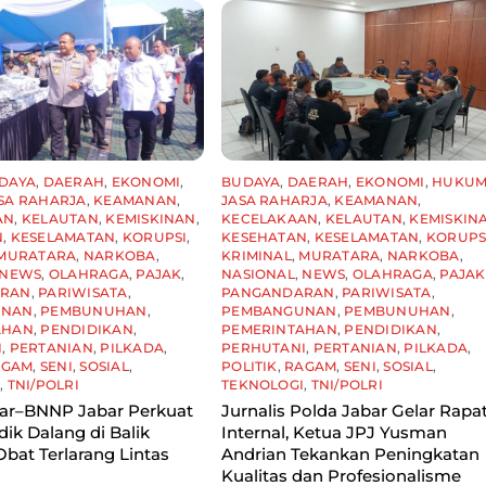
DAYA
,
DAERAH
,
EKONOMI
,
BUDAYA
,
DAERAH
,
EKONOMI
,
HUKU
SA RAHARJA
,
KEAMANAN
,
JASA RAHARJA
,
KEAMANAN
,
AN
,
KELAUTAN
,
KEMISKINAN
,
KECELAKAAN
,
KELAUTAN
,
KEMISKIN
N
,
KESELAMATAN
,
KORUPSI
,
KESEHATAN
,
KESELAMATAN
,
KORUPS
MURATARA
,
NARKOBA
,
KRIMINAL
,
MURATARA
,
NARKOBA
,
NEWS
,
OLAHRAGA
,
PAJAK
,
NASIONAL
,
NEWS
,
OLAHRAGA
,
PAJAK
ARAN
,
PARIWISATA
,
PANGANDARAN
,
PARIWISATA
,
UNAN
,
PEMBUNUHAN
,
PEMBANGUNAN
,
PEMBUNUHAN
,
AHAN
,
PENDIDIKAN
,
PEMERINTAHAN
,
PENDIDIKAN
,
I
,
PERTANIAN
,
PILKADA
,
PERHUTANI
,
PERTANIAN
,
PILKADA
,
AGAM
,
SENI
,
SOSIAL
,
POLITIK
,
RAGAM
,
SENI
,
SOSIAL
,
I
,
TNI/POLRI
TEKNOLOGI
,
TNI/POLRI
bar–BNNP Jabar Perkuat
Jurnalis Polda Jabar Gelar Rapa
idik Dalang di Balik
Internal, Ketua JPJ Yusman
Obat Terlarang Lintas
Andrian Tekankan Peningkatan
Kualitas dan Profesionalisme