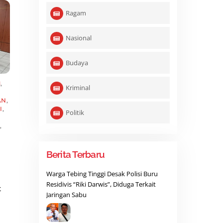
Ragam
Nasional
Budaya
M
,
Kriminal
AN
,
I
,
Politik
,
Berita Terbaru
Warga Tebing Tinggi Desak Polisi Buru
Residivis “Riki Darwis”, Diduga Terkait
t
Jaringan Sabu