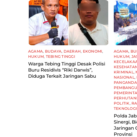
AGAMA
,
BUDAYA
,
DAERAH
,
EKONOMI
,
AGAMA
,
BU
HUKUM
,
TEBING TINGGI
HUKUM
,
JA
KECELAKA
Warga Tebing Tinggi Desak Polisi
KESEHATA
Buru Residivis “Riki Darwis”,
KRIMINAL
,
Diduga Terkait Jaringan Sabu
NASIONAL
,
PANGAND
PEMBANG
PEMERINT
PERHUTAN
POLITIK
,
R
TEKNOLOG
Polda Ja
Sinergi, B
Jaringan 
Provinsi