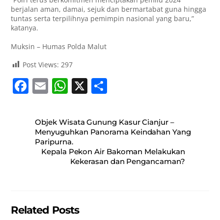
berjalan aman, damai, sejuk dan bermartabat guna hingga
tuntas serta terpilihnya pemimpin nasional yang baru,”
katanya.
Muksin – Humas Polda Malut
Post Views:
297
F
E
W
X
S
a
m
h
h
c
ai
at
ar
Objek Wisata Gunung Kasur Cianjur –
e
l
s
e
Menyuguhkan Panorama Keindahan Yang
Paripurna.
b
A
Kepala Pekon Air Bakoman Melakukan
o
p
Kekerasan dan Pengancaman?
o
p
k
Related Posts