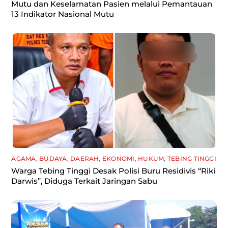
Mutu dan Keselamatan Pasien melalui Pemantauan
13 Indikator Nasional Mutu
AGAMA
,
BUDAYA
,
DAERAH
,
EKONOMI
,
HUKUM
,
TEBING TINGGI
Warga Tebing Tinggi Desak Polisi Buru Residivis “Riki
Darwis”, Diduga Terkait Jaringan Sabu