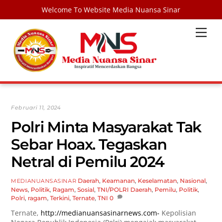
Welcome To Website Media Nuansa Sinar
Skip
Men
to
content
Februari 11, 2024
Polri Minta Masyarakat Tak
Sebar Hoax. Tegaskan
Netral di Pemilu 2024
Daerah
,
Keamanan
,
Keselamatan
,
Nasional
,
MEDIANUANSASINAR
News
,
Politik
,
Ragam
,
Sosial
,
TNI/POLRI
Daerah
,
Pemilu
,
Politik
,
Polri
,
ragam
,
Terkini
,
Ternate
,
TNI
0
Ternate,
http://medianuansasinarnews.com-
Kepolisian