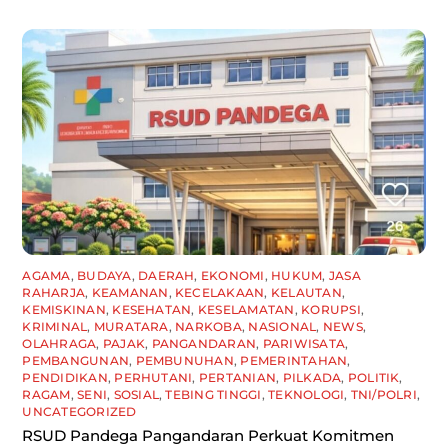
AGAMA
,
BUDAYA
,
DAERAH
,
EKONOMI
,
HUKUM
,
JASA
RAHARJA
,
KEAMANAN
,
KECELAKAAN
,
KELAUTAN
,
KEMISKINAN
,
KESEHATAN
,
KESELAMATAN
,
KORUPSI
,
KRIMINAL
,
MURATARA
,
NARKOBA
,
NASIONAL
,
NEWS
,
OLAHRAGA
,
PAJAK
,
PANGANDARAN
,
PARIWISATA
,
PEMBANGUNAN
,
PEMBUNUHAN
,
PEMERINTAHAN
,
PENDIDIKAN
,
PERHUTANI
,
PERTANIAN
,
PILKADA
,
POLITIK
,
RAGAM
,
SENI
,
SOSIAL
,
TEBING TINGGI
,
TEKNOLOGI
,
TNI/POLRI
,
UNCATEGORIZED
RSUD Pandega Pangandaran Perkuat Komitmen