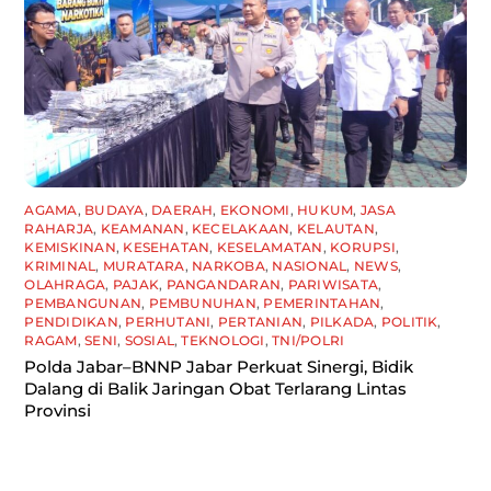
AGAMA
,
BUDAYA
,
DAERAH
,
EKONOMI
,
HUKUM
,
JASA
RAHARJA
,
KEAMANAN
,
KECELAKAAN
,
KELAUTAN
,
KEMISKINAN
,
KESEHATAN
,
KESELAMATAN
,
KORUPSI
,
KRIMINAL
,
MURATARA
,
NARKOBA
,
NASIONAL
,
NEWS
,
OLAHRAGA
,
PAJAK
,
PANGANDARAN
,
PARIWISATA
,
PEMBANGUNAN
,
PEMBUNUHAN
,
PEMERINTAHAN
,
PENDIDIKAN
,
PERHUTANI
,
PERTANIAN
,
PILKADA
,
POLITIK
,
RAGAM
,
SENI
,
SOSIAL
,
TEKNOLOGI
,
TNI/POLRI
Polda Jabar–BNNP Jabar Perkuat Sinergi, Bidik
Dalang di Balik Jaringan Obat Terlarang Lintas
Provinsi