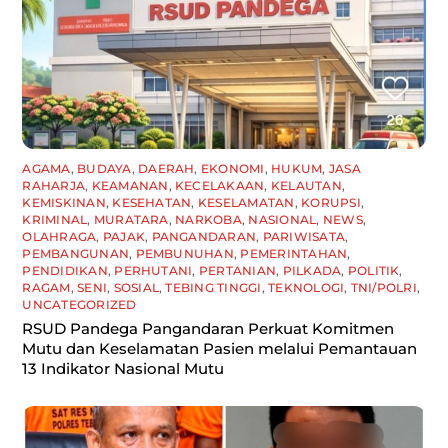
AGAMA
,
BUDAYA
,
DAERAH
,
EKONOMI
,
HUKUM
,
JASA
RAHARJA
,
KEAMANAN
,
KECELAKAAN
,
KELAUTAN
,
KEMISKINAN
,
KESEHATAN
,
KESELAMATAN
,
KORUPSI
,
KRIMINAL
,
MURATARA
,
NARKOBA
,
NASIONAL
,
NEWS
,
OLAHRAGA
,
PAJAK
,
PANGANDARAN
,
PARIWISATA
,
PEMBANGUNAN
,
PEMBUNUHAN
,
PEMERINTAHAN
,
PENDIDIKAN
,
PERHUTANI
,
PERTANIAN
,
PILKADA
,
POLITIK
,
RAGAM
,
SENI
,
SOSIAL
,
TEBING TINGGI
,
TEKNOLOGI
,
TNI/POLRI
,
UNCATEGORIZED
RSUD Pandega Pangandaran Perkuat Komitmen
Mutu dan Keselamatan Pasien melalui Pemantauan
13 Indikator Nasional Mutu