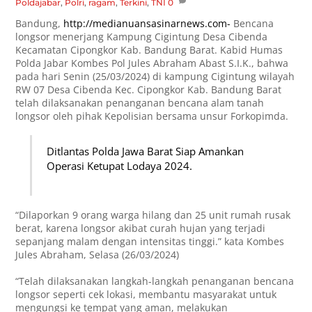
Poldajabar
,
Polri
,
ragam
,
Terkini
,
TNI
0
Bandung,
http://medianuansasinarnews.com-
Bencana
longsor menerjang Kampung Cigintung Desa Cibenda
Kecamatan Cipongkor Kab. Bandung Barat. Kabid Humas
Polda Jabar Kombes Pol Jules Abraham Abast S.I.K., bahwa
pada hari Senin (25/03/2024) di kampung Cigintung wilayah
RW 07 Desa Cibenda Kec. Cipongkor Kab. Bandung Barat
telah dilaksanakan penanganan bencana alam tanah
longsor oleh pihak Kepolisian bersama unsur Forkopimda.
Ditlantas Polda Jawa Barat Siap Amankan
Operasi Ketupat Lodaya 2024.
“Dilaporkan 9 orang warga hilang dan 25 unit rumah rusak
berat, karena longsor akibat curah hujan yang terjadi
sepanjang malam dengan intensitas tinggi.” kata Kombes
Jules Abraham, Selasa (26/03/2024)
“Telah dilaksanakan langkah-langkah penanganan bencana
longsor seperti cek lokasi, membantu masyarakat untuk
mengungsi ke tempat yang aman, melakukan