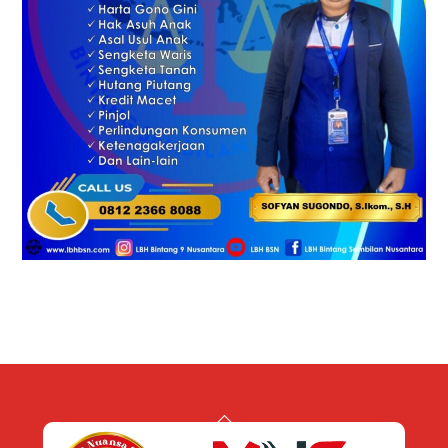
Back
To