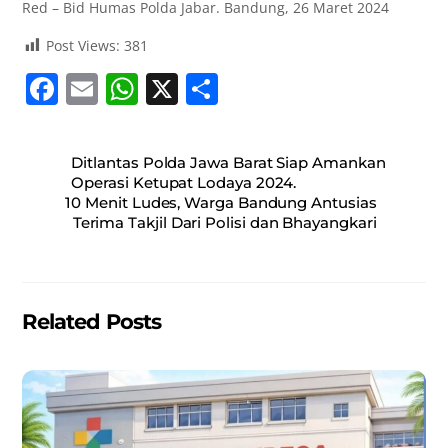
Red – Bid Humas Polda Jabar. Bandung, 26 Maret 2024
Post Views:
381
F
E
W
X
S
a
m
h
h
c
ai
at
ar
Ditlantas Polda Jawa Barat Siap Amankan
e
l
s
e
Operasi Ketupat Lodaya 2024.
10 Menit Ludes, Warga Bandung Antusias
b
A
Terima Takjil Dari Polisi dan Bhayangkari
o
p
o
p
k
Related Posts